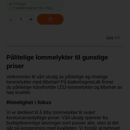
På lager
-
Vi sender pakken din
i dag
-
+
Side 1/1
Pålitelige lommelykter til gunstige
priser
Velkommen til vårt utvalg av pålitelige og rimelige
lommelykter med tilbehør! På batterilageret.dk finner
du pålitelige håndholdte LED-lommelykter og tilbehør av
høy kvalitet.
Rimelighet i fokus
Vi er dedikert til å tilby lommelykter til svært
konkurransedyktige priser. Vårt utvalg spenner fra
budsjettvennlige løsninger som passer alle, uten at det
går på kompromiss med kvaliteten. Vi forstår at behovet