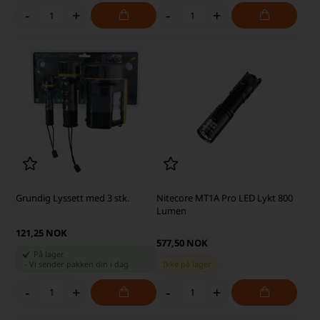
-
+
-
+
Grundig Lyssett med 3 stk.
Nitecore MT1A Pro LED Lykt 800
Lumen
121,25 NOK
577,50 NOK
På lager
-
Vi sender pakken din
i dag
Ikke på lager
-
+
-
+