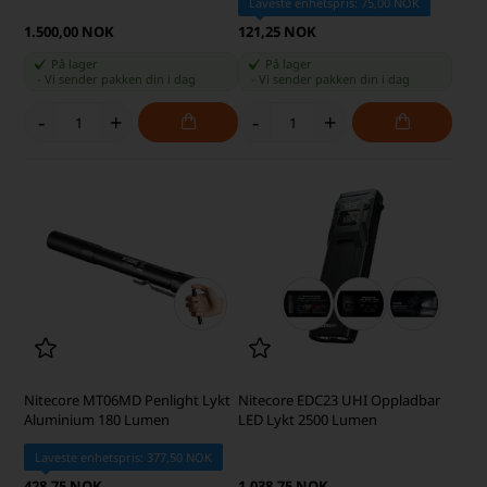
Laveste enhetspris: 75,00 NOK
1.500,00 NOK
121,25 NOK
På lager
På lager
-
Vi sender pakken din
i dag
-
Vi sender pakken din
i dag
-
+
-
+
Nitecore MT06MD Penlight Lykt
Nitecore EDC23 UHI Oppladbar
Aluminium 180 Lumen
LED Lykt 2500 Lumen
Laveste enhetspris: 377,50 NOK
428,75 NOK
1.038,75 NOK