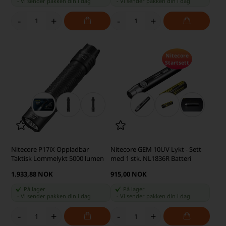
-
Vi sender pakken din
i dag
-
Vi sender pakken din
i dag
-
+
-
+
Nitecore
Startsett
Nitecore P17iX Oppladbar
Nitecore GEM 10UV Lykt - Sett
Taktisk Lommelykt 5000 lumen
med 1 stk. NL1836R Batteri
1.933,88 NOK
915,00 NOK
På lager
På lager
-
Vi sender pakken din
i dag
-
Vi sender pakken din
i dag
-
+
-
+