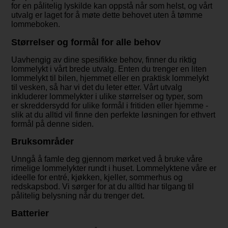
for en pålitelig lyskilde kan oppstå når som helst, og vårt
utvalg er laget for å møte dette behovet uten å tømme
lommeboken.
Størrelser og formål for alle behov
Uavhengig av dine spesifikke behov, finner du riktig
lommelykt i vårt brede utvalg. Enten du trenger en liten
lommelykt til bilen, hjemmet eller en praktisk lommelykt
til vesken, så har vi det du leter etter. Vårt utvalg
inkluderer lommelykter i ulike størrelser og typer, som
er skreddersydd for ulike formål i fritiden eller hjemme -
slik at du alltid vil finne den perfekte løsningen for ethvert
formål på denne siden.
Bruksområder
Unngå å famle deg gjennom mørket ved å bruke våre
rimelige lommelykter rundt i huset. Lommelyktene våre er
ideelle for entré, kjøkken, kjeller, sommerhus og
redskapsbod. Vi sørger for at du alltid har tilgang til
pålitelig belysning når du trenger det.
Batterier