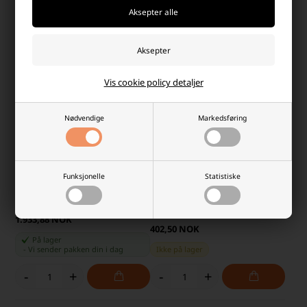
-
+
-
+
Vis cookie policy detaljer
Nødvendige
Markedsføring
Funksjonelle
Statistiske
Nitecore P27iX Oppladbar
Nitecore TIKI UV Oppladbar
Taktisk Lommelykt 5000 lumen
Nøkkelringlykt med UV Lys 70
lumen
1.933,88 NOK
402,50 NOK
På lager
-
Vi sender pakken din
i dag
Ikke på lager
-
+
-
+