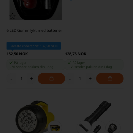
6 LED Gummilykt med batterier
Laveste enhetspris: 137,50 NOK
152,50 NOK
128,75 NOK
På lager
På lager
-
Vi sender pakken din
i dag
-
Vi sender pakken din
i dag
-
+
-
+