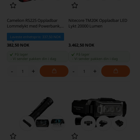
Camelion RS225 Oppladbar
Nitecore TM20K Oppladbar LED
Lommelykt med Powerbank,
Lykt 20000 Lumen
1000 Lumen
Laveste enhetspris: 337,50 NOK
382,50 NOK
3.462,50 NOK
På lager
På lager
-
Vi sender pakken din
i dag
-
Vi sender pakken din
i dag
-
+
-
+