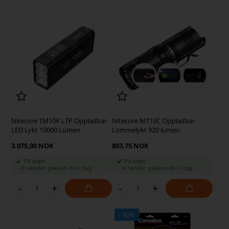
Nitecore TM10K LTP Oppladbar
Nitecore MT10C Oppladbar
LED Lykt 10000 Lumen
Lommelykt 920 lumen
3.075,00 NOK
803,75 NOK
På lager
På lager
-
Vi sender pakken din
i dag
-
Vi sender pakken din
i dag
-
+
-
+
- 30%
SKARP PRIS · SKARP PRIS