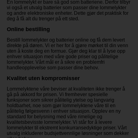
En lommelykt er bare så god som batteriene. Derfor tilbyr
vi også et utvalg batterier som passer dine lommelykter
og andre elektroniske enheter. Dette gjør det praktisk for
deg å få alt du trenger på ett sted.
Online bestilling
Bestill lommelykter og batterier online og få dem levert
direkte på døren. Vi er her for å gjøre mørket til din venn
uten å koste deg en formue. Gjør deg klar til å lyse opp
enhver situasjon med våre gode priser og pålitelige
lommelykter. Vårt mål er å sikre en problemfri
handleopplevelse som passer dine behov.
Kvalitet uten kompromisser
Lommelyktene våre beviser at kvaliteten ikke trenger å
gå på akkord for prisen. Vi fremhever spesielle
funksjoner som sikrer pålitelig ytelse og langvarig
holdbarhet, noe som gjør lommelyktene våre til en
pålitelig følgesvenn i enhver situasjon. Opplev en ny
standard for belysning med våre rimelige og
kvalitetsbevisste lommelykter. Vi står for å levere
lommelykter til ekstremt konkurransedyktige priser. Vårt
utvalg inkluderer budsjettvennlige løsninger som dekker