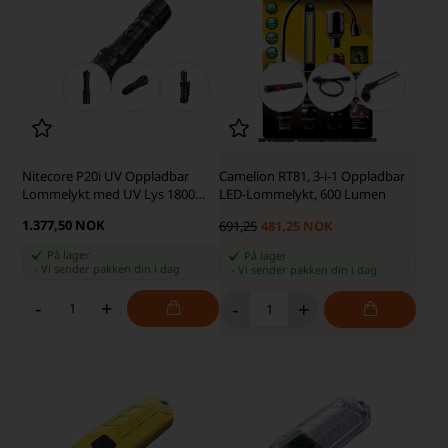
Nitecore P20i UV Oppladbar
Camelion RT81, 3-i-1 Oppladbar
Lommelykt med UV Lys 1800
LED-Lommelykt, 600 Lumen
lumen
1.377,50 NOK
691,25
481,25 NOK
På lager
På lager
-
Vi sender pakken din
i dag
-
Vi sender pakken din
i dag
-
+
-
+