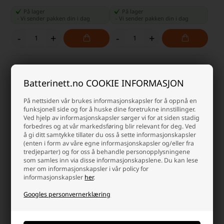
På lager
På lager
-
Vi sender pakken din
i dag
-
Vi sender pakken din
i dag
-
+
-
+
Batterinett.no COOKIE INFORMASJON
På nettsiden vår brukes informasjonskapsler for å oppnå en
funksjonell side og for å huske dine foretrukne innstillinger.
Ved hjelp av informasjonskapsler sørger vi for at siden stadig
forbedres og at vår markedsføring blir relevant for deg. Ved
å gi ditt samtykke tillater du oss å sette informasjonskapsler
(enten i form av våre egne informasjonskapsler og/eller fra
tredjeparter) og for oss å behandle personopplysningene
som samles inn via disse informasjonskapslene. Du kan lese
Nitecore EX7 Oppladbar LED
Nitecore EDC27 UHI Oppladbar
mer om informasjonskapsler i vår policy for
Lykt 6000 Lumen
LED Lykt 3100 Lumen
informasjonskapsler
her
.
1.106,25 NOK
1.246,25 NOK
Googles personvernerklæring
På lager
På lager
-
Vi sender pakken din
i dag
-
Vi sender pakken din
i dag