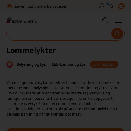
0
Leveringstid 2-5 arbeidsdager
Toll, moms og avgifter inkludert
30 dagers full returrett
Billig frakt
Lommelykter
Tlf. er stengt uke 27–32
Belysning og Lys
LED-Lamper og Lys
Lommelykter
Høy kundetilfredshet
Leveringstid 2-5 arbeidsdager
Vi har et godt utvalg lommelykter fra noen av de mest anerkjente
merkene innen belysning, bl.a Grundig , Camelion og Arcas. Vårt
Toll, moms og avgifter inkludert
utvalg inkluderer et bredt spekter av størrelser, lysstyrke og
funksjoner som passer enhver situasjon, fra enkle oppgaver til
ekstreme eventyr. Enten det er for hjemme-, jobb- eller
30 dagers full returrett
utendørsaktiviteter, kan du stole på at våre LED-lommelykter gir
pålitelig belysning når du trenger det mest.
Billig frakt
Tlf. er stengt uke 27–32