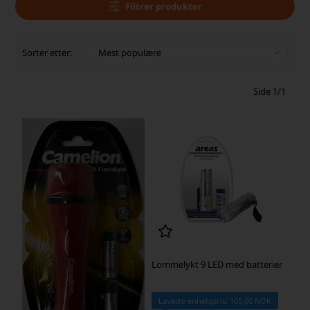
Filtrer produkter
Høy kundetilfredshet
Sorter etter:
Side 1/1
Lommelykt 9 LED med batterier
Laveste enhetspris: 105,00 NOK