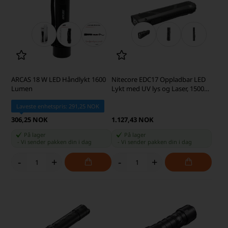
ARCAS 18 W LED Håndlykt 1600
Nitecore EDC17 Oppladbar LED
Lumen
Lykt med UV lys og Laser, 1500
Lumen
Laveste enhetspris: 291,25 NOK
306,25 NOK
1.127,43 NOK
På lager
På lager
-
Vi sender pakken din
i dag
-
Vi sender pakken din
i dag
-
+
-
+