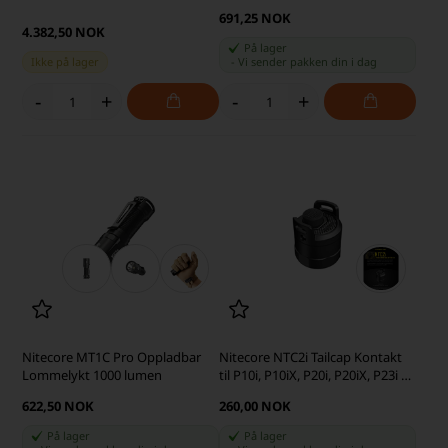
691,25 NOK
4.382,50 NOK
På lager
Ikke på lager
-
Vi sender pakken din
i dag
-
+
-
+
Nitecore MT1C Pro Oppladbar
Nitecore NTC2i Tailcap Kontakt
Lommelykt 1000 lumen
til P10i, P10iX, P20i, P20iX, P23i &
P30i
622,50 NOK
260,00 NOK
På lager
På lager