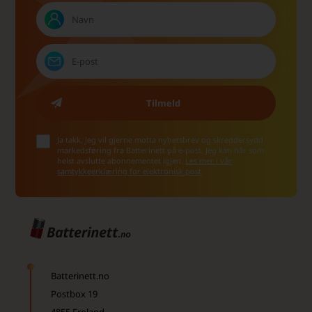
Ja takk, jeg vil gjerne motta nyhetsbrev og skreddersydd
markedsføring fra Batterinett på e-post. Jeg kan når som
helst avslutte abonnementet igjen.
Les mer i vår
samtykkeerklæring for elektronisk post
Batterinett.no
Postbox 19
4855 Froland