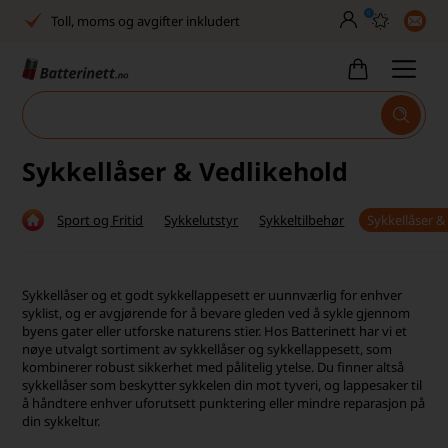
0
Toll, moms og avgifter inkludert
30 dagers full returrett
Billig frakt
Tlf. er stengt uke 27–32
Sykkellåser & Vedlikehold
Høy kundetilfredshet
Sport og Fritid
Sykkelutstyr
Sykkeltilbehør
Sykkellåser &
Leveringstid 2-5 arbeidsdager
Toll, moms og avgifter inkludert
Sykkellåser og et godt sykkellappesett er uunnværlig for enhver
syklist, og er avgjørende for å bevare gleden ved å sykle gjennom
30 dagers full returrett
byens gater eller utforske naturens stier. Hos Batterinett har vi et
nøye utvalgt sortiment av sykkellåser og sykkellappesett, som
Billig frakt
kombinerer robust sikkerhet med pålitelig ytelse.
Du finner altså
sykkellåser som beskytter sykkelen din mot tyveri, og lappesaker til
Tlf. er stengt uke 27–32
å håndtere enhver uforutsett punktering eller mindre reparasjon på
din sykkeltur.
Høy kundetilfredshet