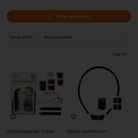
Filtrer produkter
Sorter etter:
Side 1/1
XQ Max lappesett 10 deler
Dunlop sykkellås Sort