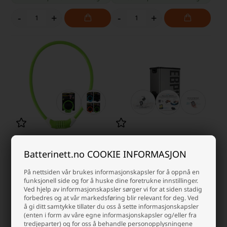
-
+
-
+
Dunlop sykkellås Grønn
Nitecore EBP10 Elektrisk
Batterinett.no COOKIE INFORMASJON
Sykkelpumpe 144 PSI / 9,93 Bar
38,75 NOK
1.152,50 NOK
På nettsiden vår brukes informasjonskapsler for å oppnå en
funksjonell side og for å huske dine foretrukne innstillinger.
På lager
På lager
Ved hjelp av informasjonskapsler sørger vi for at siden stadig
-
Vi sender pakken din
mandag
-
Vi sender pakken din
mandag
forbedres og at vår markedsføring blir relevant for deg. Ved
å gi ditt samtykke tillater du oss å sette informasjonskapsler
-
+
-
+
(enten i form av våre egne informasjonskapsler og/eller fra
tredjeparter) og for oss å behandle personopplysningene