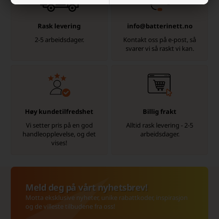
Rask levering
info@batterinett.no
2-5 arbeidsdager.
Kontakt oss på e-post, så
svarer vi så raskt vi kan.
Høy kundetilfredshet
Billig frakt
Vi setter pris på en god
Alltid rask levering - 2-5
handleopplevelse, og det
arbeidsdager.
vises!
Meld deg på vårt nyhetsbrev!
Motta eksklusive nyheter, unike rabattkoder, inspirasjon
og de villeste tilbudene fra oss!