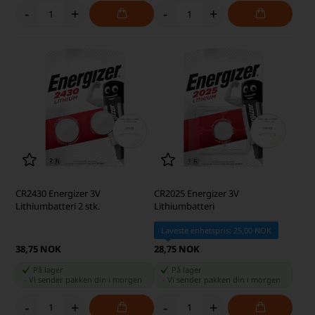
-
+
-
+
CR2430 Energizer 3V
CR2025 Energizer 3V
Lithiumbatteri 2 stk.
Lithiumbatteri
Laveste enhetspris: 25,00 NOK
38,75 NOK
28,75 NOK
På lager
På lager
-
Vi sender pakken din
i morgen
-
Vi sender pakken din
i morgen
-
+
-
+