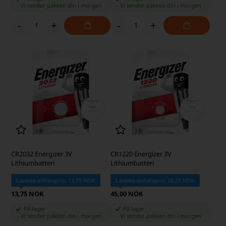
-
Vi sender pakken din
i morgen
-
Vi sender pakken din
i morgen
-
+
-
+
CR2032 Energizer 3V
CR1220 Energizer 3V
Lithiumbatteri
Lithiumbatteri
Laveste enhetspris: 13,75 NOK
Laveste enhetspris: 26,25 NOK
13,75 NOK
45,00 NOK
På lager
På lager
-
Vi sender pakken din
i morgen
-
Vi sender pakken din
i morgen