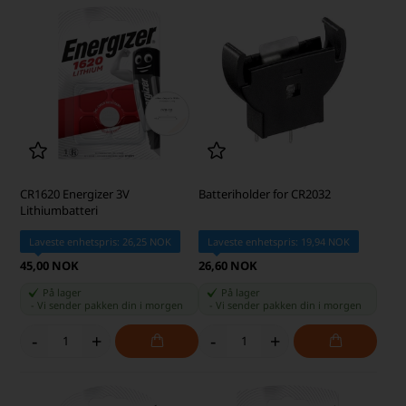
CR1620 Energizer 3V
Batteriholder for CR2032
Lithiumbatteri
Laveste enhetspris: 26,25 NOK
Laveste enhetspris: 19,94 NOK
45,00 NOK
26,60 NOK
På lager
På lager
-
Vi sender pakken din
i morgen
-
Vi sender pakken din
i morgen
-
+
-
+