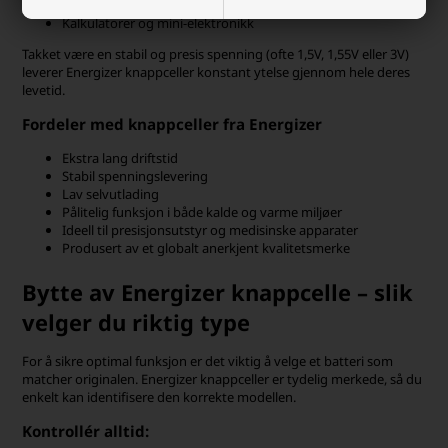
Digitale måleinstrumenter
Kalkulatorer og mini-elektronikk
Takket være en stabil og presis spenning (ofte 1,5V, 1,55V eller 3V)
leverer Energizer knappceller konstant ytelse gjennom hele deres
levetid.
Fordeler med knappceller fra Energizer
Ekstra lang driftstid
Stabil spenningslevering
Lav selvutlading
Pålitelig funksjon i både kalde og varme miljøer
Ideell til presisjonsutstyr og medisinske apparater
Produsert av et globalt anerkjent kvalitetsmerke
Bytte av Energizer knappcelle – slik
velger du riktig type
For å sikre optimal funksjon er det viktig å velge et batteri som
matcher originalen. Energizer knappceller er tydelig merkede, så du
enkelt kan identifisere den korrekte modellen.
Kontrollér alltid: