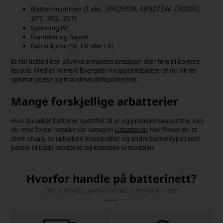
Batterinummer (f.eks. SR626SW, SR927SW, CR2032,
377, 392, 357)
Spenning (V)
Diameter og høyde
Batterikjemi (SR, CR eller LR)
Et feil batteri kan påvirke enhetens presisjon eller føre til kortere
levetid. Med et korrekt Energizer knappcellebatteri er du sikret
optimal ytelse og maksimal driftssikkerhet.
Mange forskjellige arbatterier
Hvis du søker batterier spesifikt til ur og presisjonsapparater, kan
du med fordel besøke vår kategori
Urbatterier
. Her finner du et
stort utvalg av sølvoksid-knappceller og andre batterityper, som
passer til både moderne og klassiske urmodeller.
Hvorfor handle på batterinett?
Det er mange gode grunner, men her er noen