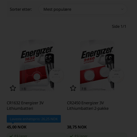
Sorter etter:
Side 1/1
CR1632 Energizer 3V
CR2450 Energizer 3V
Lithiumbatteri
Lithiumbatteri 2-pakke
Laveste enhetspris: 26,25 NOK
45,00 NOK
38,75 NOK
På lager
På lager