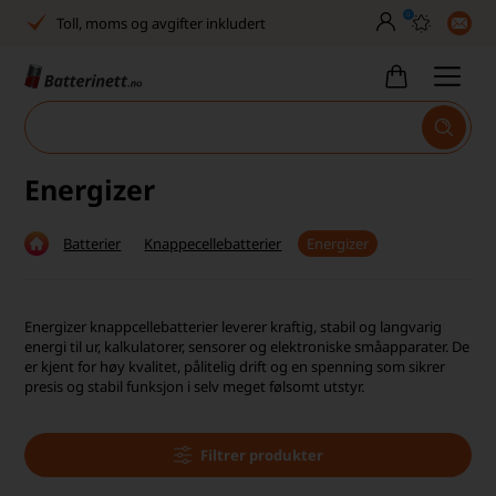
0
30 dagers full returrett
Billig frakt
Tlf. er stengt uke 27–32
Høy kundetilfredshet
Energizer
Leveringstid 2-5 arbeidsdager
Batterier
Knappecellebatterier
Energizer
Toll, moms og avgifter inkludert
30 dagers full returrett
Energizer knappcellebatterier leverer kraftig, stabil og langvarig
energi til ur, kalkulatorer, sensorer og elektroniske småapparater. De
Billig frakt
er kjent for høy kvalitet, pålitelig drift og en spenning som sikrer
presis og stabil funksjon i selv meget følsomt utstyr.
Tlf. er stengt uke 27–32
Høy kundetilfredshet
Filtrer produkter