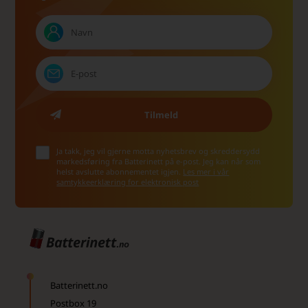
Ja takk, jeg vil gjerne motta nyhetsbrev og skreddersydd
markedsføring fra Batterinett på e-post. Jeg kan når som
helst avslutte abonnementet igjen.
Les mer i vår
samtykkeerklæring for elektronisk post
Batterinett.no
Postbox 19