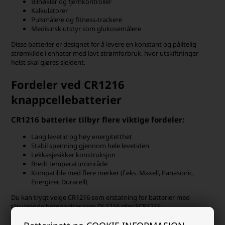
Bilnøkler og fjernkontroller
Kalkulatorer
Pulsmålere og fitness-trackere
Medisinsk utstyr som glukosemålere
Disse batterier er designet for å levere en konstant og pålitelig
strømkilde i enheter med lavt strømforbruk, hvor utskiftninger
helst skal gjøres sjeldent.
Fordeler ved CR1216
knappcellebatterier
CR1216 batterier tilbyr flere viktige fordeler:
Lang levetid og høy energitetthet
Stabil spenning gjennom hele levetiden
Lekkasjesikker konstruksjon
Bredt temperaturområde
Kompatible med flere merker (f.eks. Maxell, Panasonic,
Energizer, Duracell)
Du kan trygt velge CR1216 som erstatning for batterier med
tilsvarende betegnelser som DL1216 eller ECR1216.