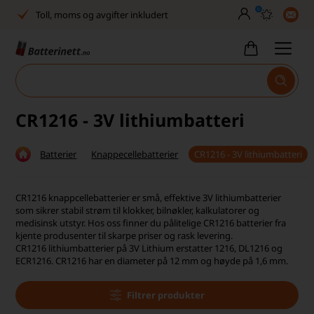
0
Toll, moms og avgifter inkludert
30 dagers full returrett
Billig frakt
Tlf. er stengt uke 27–32
CR1216 - 3V lithiumbatteri
Høy kundetilfredshet
Batterier
Knappecellebatterier
CR1216 - 3V lithiumbatteri
Leveringstid 2-5 arbeidsdager
Toll, moms og avgifter inkludert
CR1216 knappcellebatterier er små, effektive 3V lithiumbatterier
som sikrer stabil strøm til klokker, bilnøkler, kalkulatorer og
30 dagers full returrett
medisinsk utstyr. Hos oss finner du pålitelige CR1216 batterier fra
kjente produsenter til skarpe priser og rask levering.
CR1216 lithiumbatterier på 3V Lithium erstatter 1216, DL1216 og
Billig frakt
ECR1216. CR1216 har en diameter på 12 mm og høyde på 1,6 mm.
Tlf. er stengt uke 27–32
Filtrer produkter
Høy kundetilfredshet