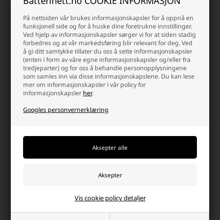
Batterinett.no COOKIE INFORMASJON
Finn det riktige batteriet hos oss
På nettsiden vår brukes informasjonskapsler for å oppnå en
Hos oss fører vi kun kvalitetsbatterier fra anerkjente produsenter.
funksjonell side og for å huske dine foretrukne innstillinger.
Alle CR1216
knappcellebatterier
er testet for ytelse og sikkerhet, så
Ved hjelp av informasjonskapsler sørger vi for at siden stadig
du får et produkt du kan stole på.
forbedres og at vår markedsføring blir relevant for deg. Ved
å gi ditt samtykke tillater du oss å sette informasjonskapsler
💡 Se også våre
urbatterier og kalkulatorbatterier
for flere
(enten i form av våre egne informasjonskapsler og/eller fra
knappcelletyper i forskjellige størrelser og spenninger.
tredjeparter) og for oss å behandle personopplysningene
som samles inn via disse informasjonskapslene. Du kan lese
mer om informasjonskapsler i vår policy for
Hvorfor handle på batterinett?
informasjonskapsler
her
.
Det er mange gode grunner, men her er noen
Googles personvernerklæring
Rask levering
info@batterinett.no
2-5 arbeidsdager.
Kontakt oss på e-post, så
svarer vi så raskt vi kan.
Vis cookie policy detaljer