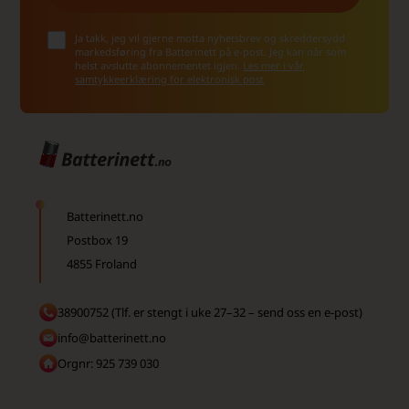
Ja takk, jeg vil gjerne motta nyhetsbrev og skreddersydd
markedsføring fra Batterinett på e-post. Jeg kan når som
helst avslutte abonnementet igjen.
Les mer i vår
samtykkeerklæring for elektronisk post
Batterinett.no
Postbox 19
4855 Froland
38900752 (Tlf. er stengt i uke 27–32 – send oss en e-post)
info@batterinett.no
Orgnr: 925 739 030