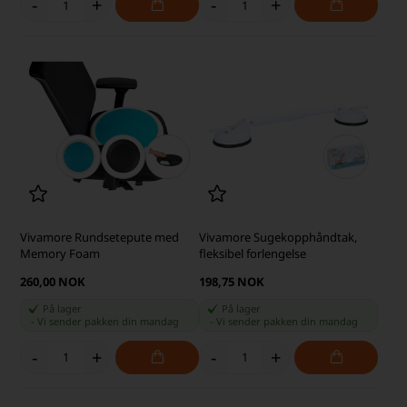
-
+
-
+
Vivamore Rundsetepute med
Vivamore Sugekopphåndtak,
Memory Foam
fleksibel forlengelse
260,00 NOK
198,75 NOK
På lager
På lager
-
Vi sender pakken din
mandag
-
Vi sender pakken din
mandag
-
+
-
+