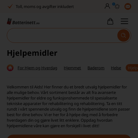
0
Toll, moms og avgifter inkludert
30 dagers full returrett
Billig frakt
Tlf. er stengt uke 27–32
Hjelpemidler
Høy kundetilfredshet
For Hjem og Hverdag
Hjemmet
Baderom
Helse
Hjel
Leveringstid 2-5 arbeidsdager
Toll, moms og avgifter inkludert
Velkommen til Aids! Her finner du et bredt utvalg hjelpemidler for
alle mulige behov. Vårt sortiment består av alt fra avanserte
30 dagers full returrett
hjelpemidler for eldre og funksjonshemmede til spesialiserte
tekniske apparater for rehabilitering og rehabilitering. Ta en titt
rundt i vårt spennende utvalg og finn de hjelpemidlene som passer
Billig frakt
best for dine behov. Vi er her for å hjelpe deg med å forbedre
hverdagen din og gjøre livet litt enklere. Oppdag hvordan
Tlf. er stengt uke 27–32
hjelpemidlene våre kan gjøre en forskjell i livet ditt!
Høy kundetilfredshet