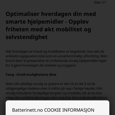
Side 1/1
Optimaliser hverdagen din med
smarte hjelpemidler - Opplev
friheten med økt mobilitet og
selvstendighet
Når hverdagen er travel og mobiliteten er begrenset, kan selv de
enkleste oppgavene virke som en uoverkommelig utfordring. Men
fortvil ikke! Vi presenterer et omfattende utvalg hjelpemidler laget
for å gjøre hverdagen din enklere og tryggere.
Tang - Utvid mulighetene dine
Med vårt allsidige utvalg av gripere er det nå en lek å nå de
utilgjengelige stedene uten å måtte gå opp i farlige høyder. Vårt
utvalg inkluderer forskjellige lengder og modeller, slik at du kan
velge den perfekte løsningen som matcher dine individuelle behov.
Badestoler - Sikkerhet og komfort i badekaret
Batterinett.no COOKIE INFORMASJON