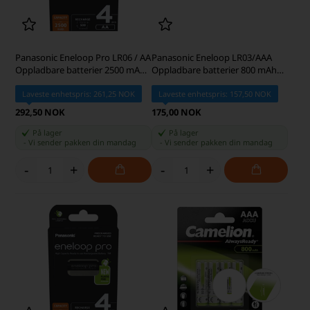
Panasonic Eneloop Pro LR06 / AA
Panasonic Eneloop LR03/AAA
Oppladbare batterier 2500 mAh
Oppladbare batterier 800 mAh
BK-3HCDE/4BE
BK-4MCDE/4BE
Laveste enhetspris: 261,25 NOK
Laveste enhetspris: 157,50 NOK
292,50 NOK
175,00 NOK
På lager
På lager
-
Vi sender pakken din
mandag
-
Vi sender pakken din
mandag
-
+
-
+