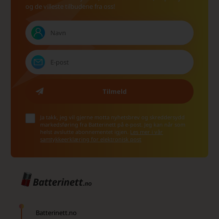
og de villeste tilbudene fra oss!
Ja takk, jeg vil gjerne motta nyhetsbrev og skreddersydd
markedsføring fra Batterinett på e-post. Jeg kan når som
helst avslutte abonnementet igjen.
Les mer i vår
samtykkeerklæring for elektronisk post
Batterinett.no