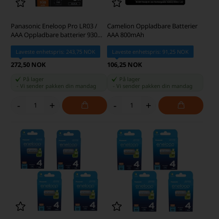
Panasonic Eneloop Pro LR03 /
Camelion Oppladbare Batterier
AAA Oppladbare batterier 930
AAA 800mAh
mAh BK-4HCDE/2BE
Laveste enhetspris: 243,75 NOK
Laveste enhetspris: 91,25 NOK
272,50 NOK
106,25 NOK
På lager
På lager
-
Vi sender pakken din
mandag
-
Vi sender pakken din
mandag
-
+
-
+