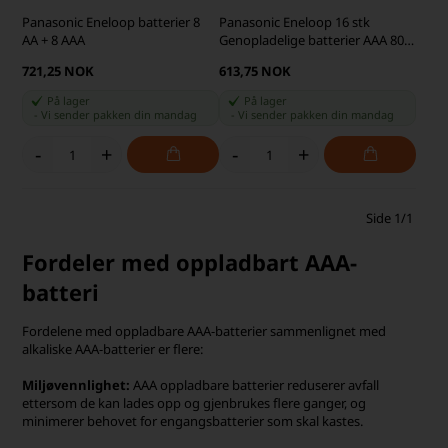
Panasonic Eneloop batterier 8
Panasonic Eneloop 16 stk
AA + 8 AAA
Genopladelige batterier AAA 800
mAh
721,25 NOK
613,75 NOK
På lager
På lager
-
Vi sender pakken din
mandag
-
Vi sender pakken din
mandag
-
+
-
+
Side 1/1
Fordeler med oppladbart AAA-
batteri
Fordelene med oppladbare AAA-batterier sammenlignet med
alkaliske AAA-batterier er flere:
Miljøvennlighet:
AAA oppladbare batterier reduserer avfall
ettersom de kan lades opp og gjenbrukes flere ganger, og
minimerer behovet for engangsbatterier som skal kastes.