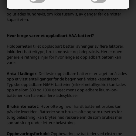
gjentas mange ganger, avhengig av batteritype og kvaliteten på
batteriet. Moderne oppladbare AAA-batterier er designet for å lades
og utlades hundrevis, om ikke tusenvis, av ganger før de mister
kapasiteten.
Hvor lenge varer et oppladbart AAA-batteri?
Holdbarheten til et oppladbart batteri avhenger av flere faktorer,
inkludert batteritype, bruksmønster og ladepraksis. Her er noen
generelle retningslinjer for hvor lenge et oppladbart batteri kan
vare:
Antall ladinger:
De fleste oppladbare batterier er laget for å lades
opp et visst antall ganger før de begynner å miste kapasiteten.
Typiske oppladbare NiMH-batterier (nikkelmetallhydrid) kan lades
opp mellom 500 og 1000 ganger, mens oppladbare litium-ion-
batterier kan ha enda flere ladesykluser.
Bruksintensitet:
Hvor ofte og hvor hardt batteriet brukes kan
påvirke levetiden. Batterier som brukes ofte og som utsettes for
tung belastning, kan brytes ned raskere enn de som brukes mer
sporadisk og under lettere belastning.
Oppbevaringsforhold:
Oppbevaring av batterier ved ekstreme