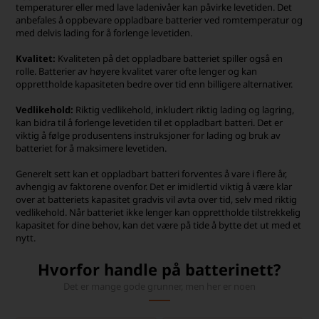
temperaturer eller med lave ladenivåer kan påvirke levetiden. Det
anbefales å oppbevare oppladbare batterier ved romtemperatur og
med delvis lading for å forlenge levetiden.
Kvalitet:
Kvaliteten på det oppladbare batteriet spiller også en
rolle. Batterier av høyere kvalitet varer ofte lenger og kan
opprettholde kapasiteten bedre over tid enn billigere alternativer.
Vedlikehold:
Riktig vedlikehold, inkludert riktig lading og lagring,
kan bidra til å forlenge levetiden til et oppladbart batteri. Det er
viktig å følge produsentens instruksjoner for lading og bruk av
batteriet for å maksimere levetiden.
Generelt sett kan et oppladbart batteri forventes å vare i flere år,
avhengig av faktorene ovenfor. Det er imidlertid viktig å være klar
over at batteriets kapasitet gradvis vil avta over tid, selv med riktig
vedlikehold. Når batteriet ikke lenger kan opprettholde tilstrekkelig
kapasitet for dine behov, kan det være på tide å bytte det ut med et
nytt.
Hvorfor handle på batterinett?
Det er mange gode grunner, men her er noen