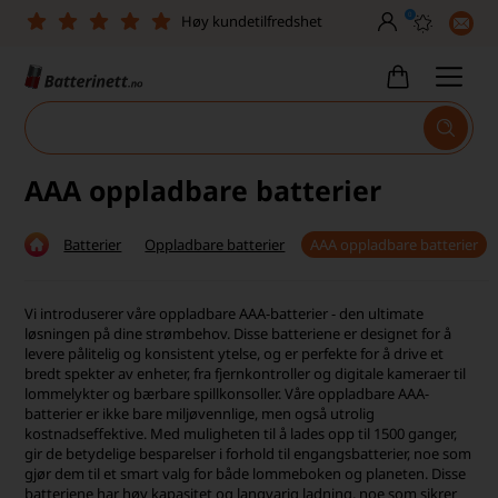
0
Leveringstid 2-5 arbeidsdager
Toll, moms og avgifter inkludert
30 dagers full returrett
Billig frakt
AAA oppladbare batterier
Tlf. er stengt uke 27–32
Batterier
Oppladbare batterier
AAA oppladbare batterier
Høy kundetilfredshet
Vi introduserer våre oppladbare AAA-batterier - den ultimate
løsningen på dine strømbehov. Disse batteriene er designet for å
levere pålitelig og konsistent ytelse, og er perfekte for å drive et
bredt spekter av enheter, fra fjernkontroller og digitale kameraer til
lommelykter og bærbare spillkonsoller. Våre oppladbare AAA-
batterier er ikke bare miljøvennlige, men også utrolig
kostnadseffektive. Med muligheten til å lades opp til 1500 ganger,
gir de betydelige besparelser i forhold til engangsbatterier, noe som
gjør dem til et smart valg for både lommeboken og planeten. Disse
batteriene har høy kapasitet og langvarig ladning, noe som sikrer