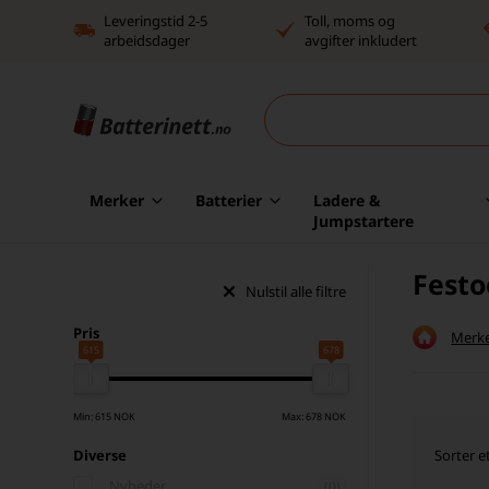
Leveringstid 2-5
Toll, moms og
arbeidsdager
avgifter inkludert
Merker
Batterier
Ladere &
Jumpstartere
Festo
Nulstil alle filtre
Pris
Merk
615
678
Min: 615 NOK
Max: 678 NOK
Sorter e
Diverse
Nyheder
(0)