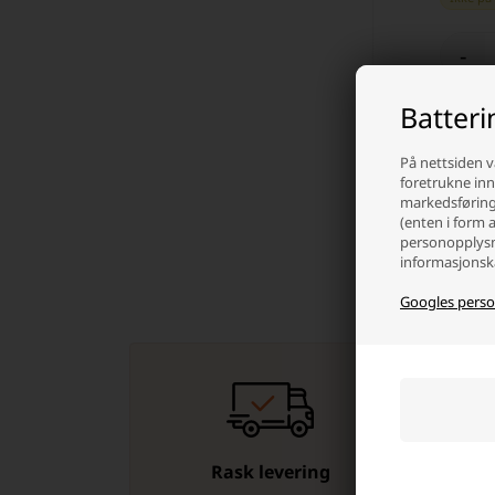
-
Batter
På nettsiden v
foretrukne inns
markedsføring 
(enten i form 
personopplysn
informasjonska
Googles perso
Rask levering