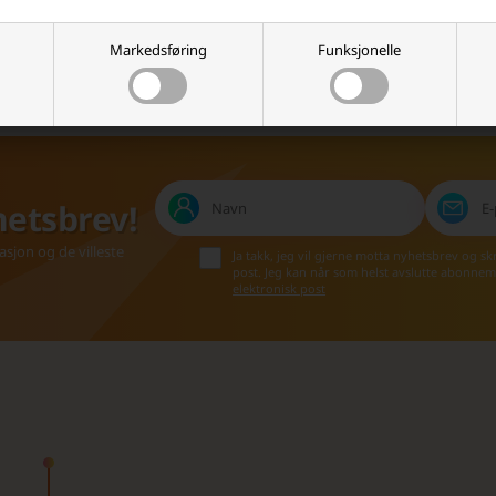
akt oss på e-post, så svarer vi
Vi setter pris på en god
så raskt vi kan.
handleopplevelse, og det vises!
Markedsføring
Funksjonelle
hetsbrev!
asjon og de villeste
Ja takk, jeg vil gjerne motta nyhetsbrev og s
post. Jeg kan når som helst avslutte abonnem
elektronisk post