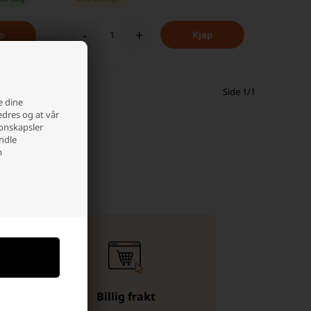
-
+
Side 1/1
e dine
edres og at vår
jonskapsler
andle
m
Billig frakt