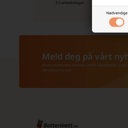
2-5 arbeidsdager.
Kont
Nødvendige
Meld deg på vårt ny
Motta eksklusive nyheter, unike rabattkoder, inspir
tilbudene fra oss!