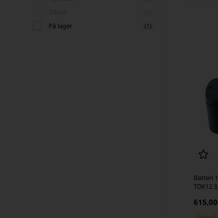
Tilbud
(0)
På lager
(1)
Batteri 
TDK12 3
615,0
Ikke på