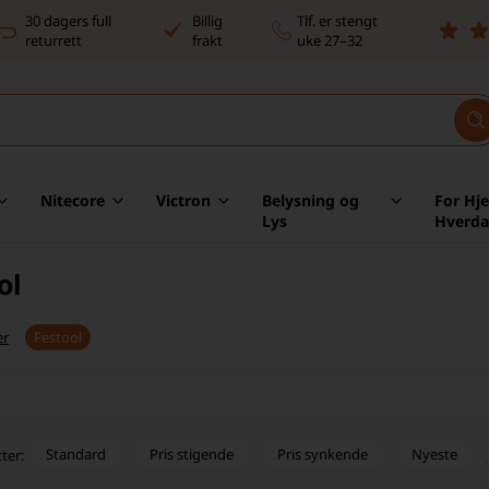
30 dagers full
Billig
Tlf. er stengt
returrett
frakt
uke 27–32
Nitecore
Victron
Belysning og
For Hj
Lys
Hverd
ol
er
Festool
Standard
Pris stigende
Pris synkende
Nyeste
tter: