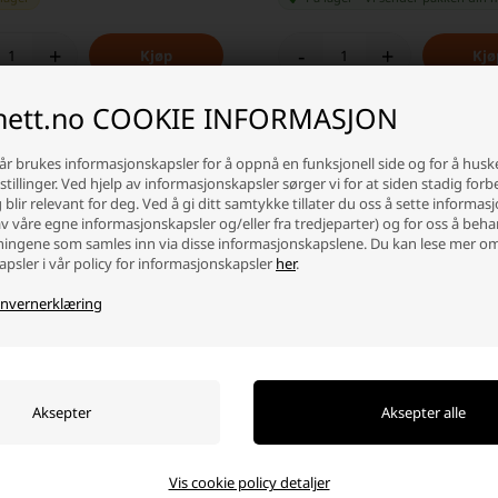
+
-
+
inett.no COOKIE INFORMASJON
år brukes informasjonskapsler for å oppnå en funksjonell side og for å husk
tillinger. Ved hjelp av informasjonskapsler sørger vi for at siden stadig forb
blir relevant for deg. Ved å gi ditt samtykke tillater du oss å sette informas
av våre egne informasjonskapsler og/eller fra tredjeparter) og for oss å beh
ingene som samles inn via disse informasjonskapslene. Du kan lese mer o
Hvorfor handle på batterinett?
psler i vår policy for informasjonskapsler
her
.
Det er mange gode grunner, men her er noen
nvernerklæring
info@batterinett.no
Høy kundetilfredshet
Vis cookie policy detaljer