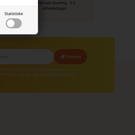
Alltid rask levering - 2-5
arbeidsdager.
Statistiske
kreddersydd markedsføring fra Batterinett på e-
entet igjen.
Les mer i vår samtykkeerklæring for