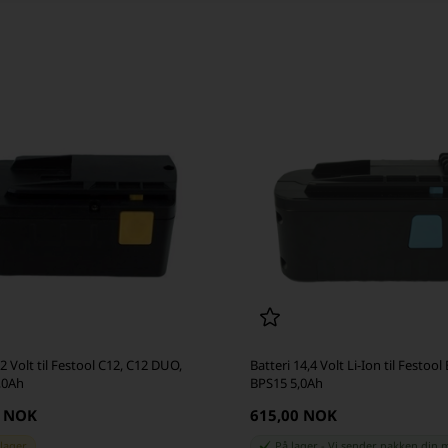
12 Volt til Festool C12, C12 DUO,
Batteri 14,4 Volt Li-Ion til Festool
,0Ah
BPS15 5,0Ah
0 NOK
615,00 NOK
 lager
På lager
-
Vi sender pakken din
m