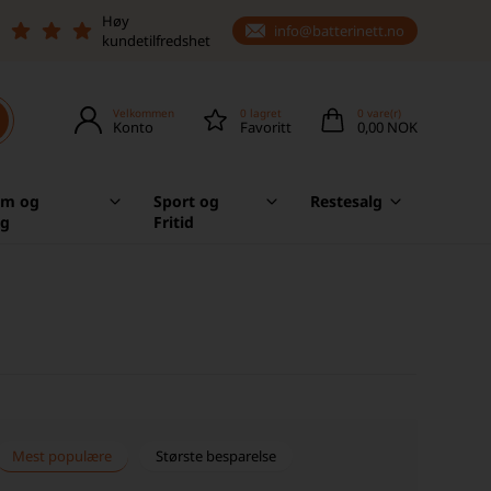
Høy
info@batterinett.no
kundetilfredshet
Velkommen
0
lagret
0
vare(r)
Konto
Favoritt
0,00 NOK
em og
Sport og
Restesalg
ag
Fritid
Mest populære
Største besparelse