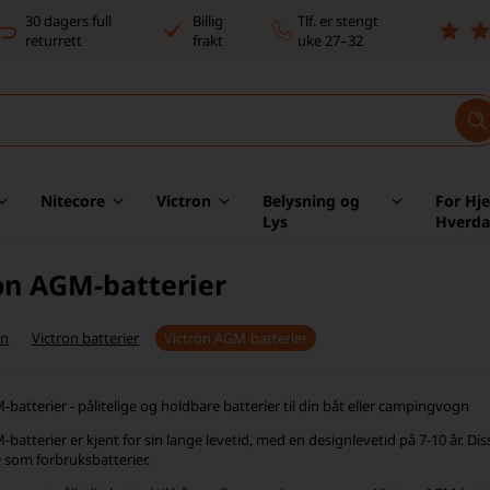
30 dagers full
Billig
Tlf. er stengt
returrett
frakt
uke 27–32
Nitecore
Victron
Belysning og
For Hj
Lys
Hverd
on AGM-batterier
on
Victron batterier
Victron AGM-batterier
batterier - pålitelige og holdbare batterier til din båt eller campingvogn
-batterier er kjent for sin lange levetid, med en designlevetid på 7-10 år. 
e som forbruksbatterier.