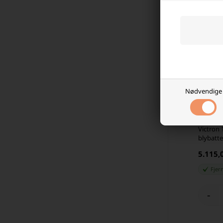
Nødvendige
Victron
blybatte
5.115
Fjer
-