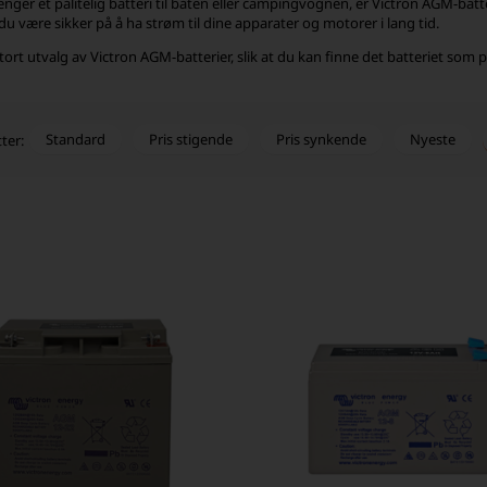
enger et pålitelig batteri til båten eller campingvognen, er Victron AGM-ba
du være sikker på å ha strøm til dine apparater og motorer i lang tid.
 stort utvalg av Victron AGM-batterier, slik at du kan finne det batteriet som
Standard
Pris stigende
Pris synkende
Nyeste
tter: