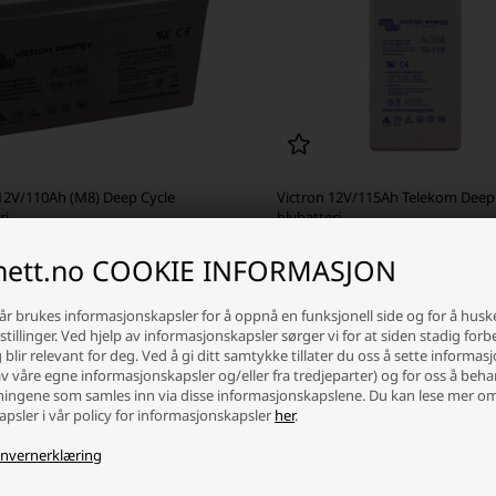
 12V/110Ah (M8) Deep Cycle
Victron 12V/115Ah Telekom Deep
ri
blybatteri
inett.no COOKIE INFORMASJON
,25 NOK
4.800,00 NOK
år brukes informasjonskapsler for å oppnå en funksjonell side og for å husk
nlager 2-4 dagers levering
Fjernlager 2-4 dagers levering
tillinger. Ved hjelp av informasjonskapsler sørger vi for at siden stadig forb
blir relevant for deg. Ved å gi ditt samtykke tillater du oss å sette informas
+
-
+
av våre egne informasjonskapsler og/eller fra tredjeparter) og for oss å beh
ingene som samles inn via disse informasjonskapslene. Du kan lese mer o
psler i vår policy for informasjonskapsler
her
.
nvernerklæring