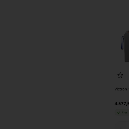
Victron
4.577
Fjer
-