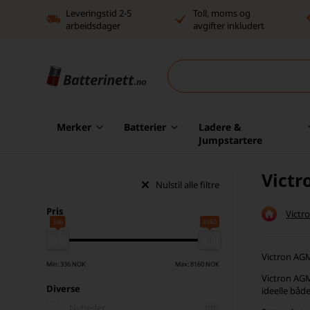
Leveringstid 2-5
Toll, moms og
arbeidsdager
avgifter inkludert
Merker
Batterier
Ladere &
Jumpstartere
Victr
Nulstil alle filtre
Pris
Victr
336
8160
Victron AGM-
Min: 336 NOK
Max: 8160 NOK
Victron AGM
Diverse
ideelle båd
Nyheder
(0)