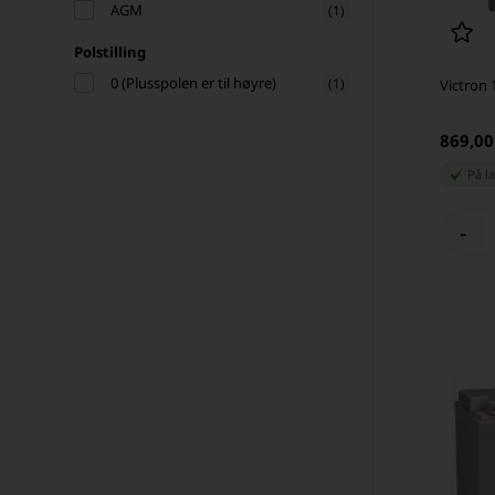
AGM
(1)
Polstilling
0 (Plusspolen er til høyre)
(1)
Victron 
869,0
På l
-