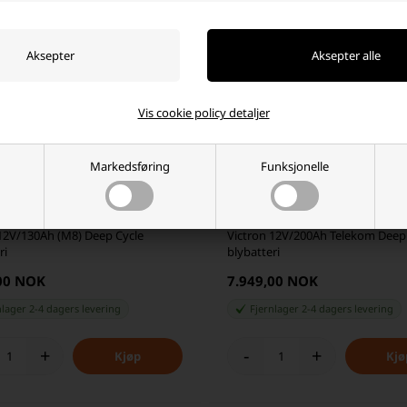
Vis cookie policy detaljer
Markedsføring
Funksjonelle
 12V/130Ah (M8) Deep Cycle
Victron 12V/200Ah Telekom Deep
ri
blybatteri
,00 NOK
7.949,00 NOK
nlager 2-4 dagers levering
Fjernlager 2-4 dagers levering
+
-
+