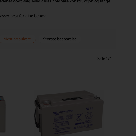
tterier et godt valg. Med deres holdbare konstruksjon og lange
 passer best for dine behov.
Mest populære
Største besparelse
Side 1/1