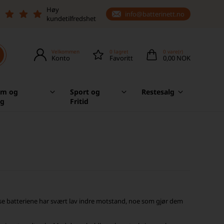
Høy
info@batterinett.no
kundetilfredshet
Velkommen
0
lagret
0
vare(r)
Konto
Favoritt
0,00 NOK
em og
Sport og
Restesalg
ag
Fritid
Disse batteriene har svært lav indre motstand, noe som gjør dem