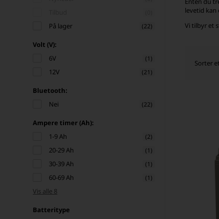
Enten du tr
levetid kan 
Tilbud
(0)
Vi tilbyr et
På lager
(22)
Volt (V):
6V
(1)
Sorter e
12V
(21)
Bluetooth:
Nei
(22)
Ampere timer (Ah):
1-9 Ah
(2)
20-29 Ah
(1)
30-39 Ah
(1)
60-69 Ah
(1)
Vis alle 8
Batteritype