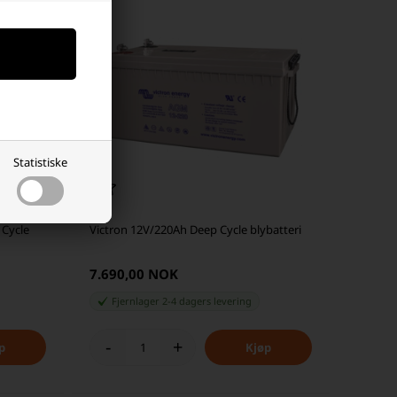
Statistiske
 Cycle
Victron 12V/220Ah Deep Cycle blybatteri
7.690,00 NOK
Fjernlager 2-4 dagers levering
-
+