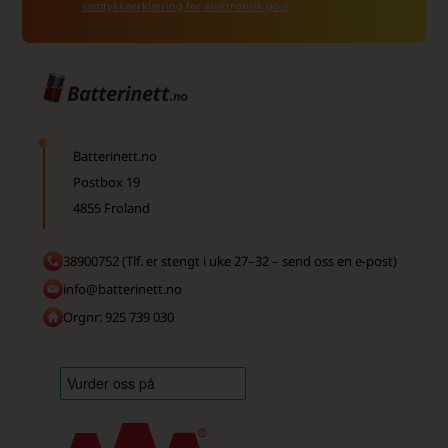
samtykkeerklæring for elektronisk post
Batterinett.no
Postbox 19
4855 Froland
38900752 (Tlf. er stengt i uke 27–32 – send oss en e-post)
info@batterinett.no
Orgnr: 925 739 030