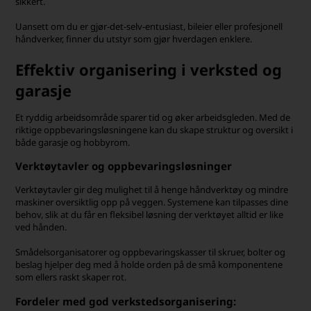
sikkert.
Uansett om du er gjør-det-selv-entusiast, bileier eller profesjonell
håndverker, finner du utstyr som gjør hverdagen enklere.
Effektiv organisering i verksted og
garasje
Et ryddig arbeidsområde sparer tid og øker arbeidsgleden. Med de
riktige oppbevaringsløsningene kan du skape struktur og oversikt i
både garasje og hobbyrom.
Verktøytavler og oppbevaringsløsninger
Verktøytavler gir deg mulighet til å henge håndverktøy og mindre
maskiner oversiktlig opp på veggen. Systemene kan tilpasses dine
behov, slik at du får en fleksibel løsning der verktøyet alltid er like
ved hånden.
Smådelsorganisatorer og oppbevaringskasser til skruer, bolter og
beslag hjelper deg med å holde orden på de små komponentene
som ellers raskt skaper rot.
Fordeler med god verkstedsorganisering: