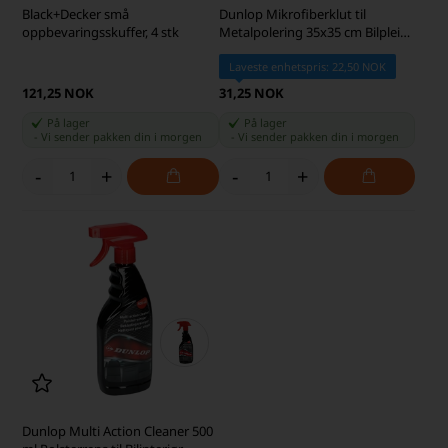
Black+Decker små
Dunlop Mikrofiberklut til
oppbevaringsskuffer, 4 stk
Metalpolering 35x35 cm Bilpleie,
Gul
Laveste enhetspris: 22,50 NOK
121,25 NOK
31,25 NOK
På lager
På lager
-
Vi sender pakken din
i morgen
-
Vi sender pakken din
i morgen
-
+
-
+
Dunlop Multi Action Cleaner 500