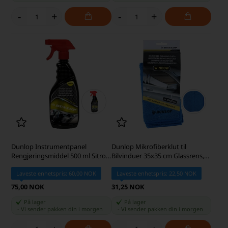
-
+
-
+
Dunlop Instrumentpanel
Dunlop Mikrofiberklut til
Rengjøringsmiddel 500 ml Sitron
Bilvinduer 35x35 cm Glassrens,
Duft til Bilinteriør
Blå
Laveste enhetspris: 60,00 NOK
Laveste enhetspris: 22,50 NOK
75,00 NOK
31,25 NOK
På lager
På lager
-
Vi sender pakken din
i morgen
-
Vi sender pakken din
i morgen