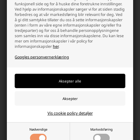
funksjonell side og for å huske dine foretrukne innstillinger.
Ved hjelp av informasjonskapsler sørger vi for at siden stadig
forbedres og at vår markedsføring blir relevant for deg. Ved
å gi ditt samtykke tillater du oss å sette informasjonskapsler
(enten i form av våre egne informasjonskapsler og/eller fra
tredjeparter) og for oss å behandle personopplysningene
Dunlop Mikrofiberklut 35x35 cm
Black+Decker Tilhengernett
som samles inn via disse informasjonskapslene. Du kan lese
Lærpleie til Bil, Grå
2x3m
mer om informasjonskapsler i vår policy for
informasjonskapsler
her
.
Laveste enhetspris: 22,50 NOK
Googles personvernerklæring
31,25 NOK
192,50 NOK
På lager
På lager
-
Vi sender pakken din
i morgen
-
Vi sender pakken din
i morgen
-
+
-
+
Vis cookie policy detaljer
Nødvendige
Markedsføring