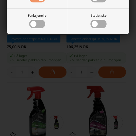
Funksjonelle
Statistiske
Dunlop Glassrens 500 ml Klar
Dunlop Tire Sealer & Inflator 450
Rengjøring til Bilruter
ml Pumper til Dekk
Laveste enhetspris: 60,00 NOK
Laveste enhetspris: 91,25 NOK
75,00 NOK
106,25 NOK
På lager
På lager
-
Vi sender pakken din
i morgen
-
Vi sender pakken din
i morgen
-
+
-
+