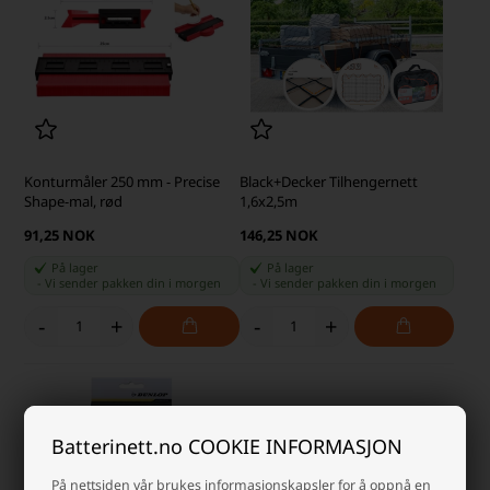
Konturmåler 250 mm - Precise
Black+Decker Tilhengernett
Shape-mal, rød
1,6x2,5m
91,25 NOK
146,25 NOK
På lager
På lager
-
Vi sender pakken din
i morgen
-
Vi sender pakken din
i morgen
-
+
-
+
Batterinett.no COOKIE INFORMASJON
På nettsiden vår brukes informasjonskapsler for å oppnå en