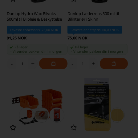
Dunlop Hydro Wax Bilvoks
Dunlop Læderrens 500 ml til
500ml til Bilpleie & Beskyttelse
Bilinteriør i Skinn
Laveste enhetspris: 75,00 NOK
Laveste enhetspris: 60,00 NOK
91,25 NOK
75,00 NOK
På lager
På lager
-
Vi sender pakken din
i morgen
-
Vi sender pakken din
i morgen
-
+
-
+