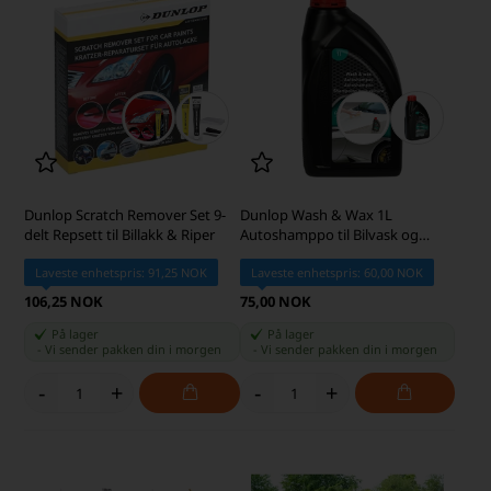
Dunlop Scratch Remover Set 9-
Dunlop Wash & Wax 1L
delt Repsett til Billakk & Riper
Autoshamppo til Bilvask og
Glans
Laveste enhetspris: 91,25 NOK
Laveste enhetspris: 60,00 NOK
106,25 NOK
75,00 NOK
På lager
På lager
-
Vi sender pakken din
i morgen
-
Vi sender pakken din
i morgen
-
+
-
+