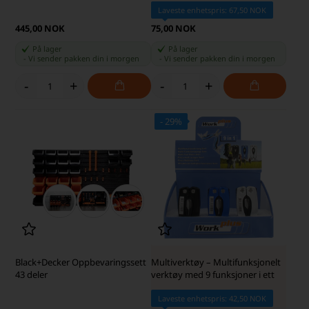
Laveste enhetspris: 67,50 NOK
445,00 NOK
75,00 NOK
På lager
På lager
-
Vi sender pakken din
i morgen
-
Vi sender pakken din
i morgen
-
+
-
+
- 29%
Black+Decker Oppbevaringssett
Multiverktøy – Multifunksjonelt
43 deler
verktøy med 9 funksjoner i ett
Laveste enhetspris: 42,50 NOK