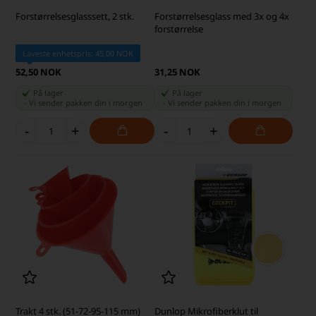
Forstørrelsesglasssett, 2 stk.
Forstørrelsesglass med 3x og 4x
forstørrelse
Laveste enhetspris: 45,00 NOK
52,50 NOK
31,25 NOK
På lager
På lager
-
Vi sender pakken din
i morgen
-
Vi sender pakken din
i morgen
-
+
-
+
Trakt 4 stk. (51-72-95-115 mm)
Dunlop Mikrofiberklut til