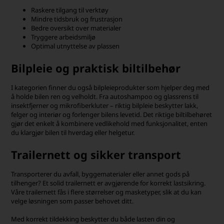
Raskere tilgang til verktøy
Mindre tidsbruk og frustrasjon
Bedre oversikt over materialer
Tryggere arbeidsmiljø
Optimal utnyttelse av plassen
Bilpleie og praktisk biltilbehør
I kategorien finner du også bilpleieprodukter som hjelper deg med
å holde bilen ren og velholdt. Fra autoshampoo og glassrens til
insektfjerner og mikrofiberkluter – riktig bilpleie beskytter lakk,
felger og interiør og forlenger bilens levetid. Det riktige biltilbehøret
gjør det enkelt å kombinere vedlikehold med funksjonalitet, enten
du klargjør bilen til hverdag eller helgetur.
Trailernett og sikker transport
Transporterer du avfall, byggematerialer eller annet gods på
tilhenger? Et solid trailernett er avgjørende for korrekt lastsikring.
Våre trailernett fås i flere størrelser og masketyper, slik at du kan
velge løsningen som passer behovet ditt.
Med korrekt tildekking beskytter du både lasten din og