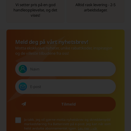
Vi setter pris på en god
Alltid rask levering - 2-5
handleopplevelse, og det
arbeidsdager.
vises!
Meld deg på vårt nyhetsbrev!
Motta eksklusive nyheter, unike rabattkoder, inspirasjon
og de villeste tilbudene fra oss!
Ja takk, jeg vil gjerne motta nyhetsbrev og skreddersydd
markedsføring fra Batterinett på e-post. Jeg kan når som
helst avslutte abonnementet igjen.
Les mer i vår