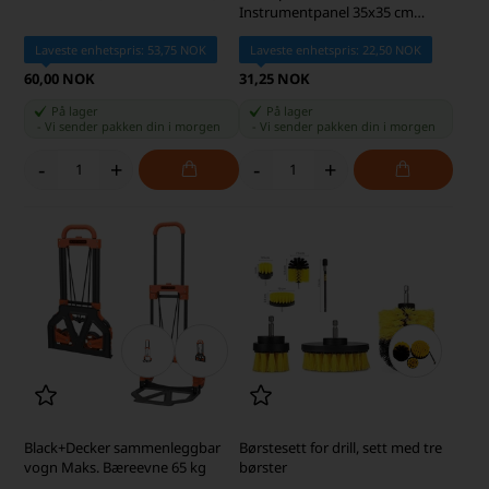
Instrumentpanel 35x35 cm
Bilrengjøring, Gul
Laveste enhetspris: 53,75 NOK
Laveste enhetspris: 22,50 NOK
60,00 NOK
31,25 NOK
På lager
På lager
-
Vi sender pakken din
i morgen
-
Vi sender pakken din
i morgen
-
+
-
+
Black+Decker sammenleggbar
Børstesett for drill, sett med tre
vogn Maks. Bæreevne 65 kg
børster