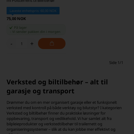
ml Polsterrens til Bilinteriør
Laveste enhetspris: 60,00 NOK
75,00 NOK
På lager
-
Vi sender pakken din
i morgen
-
+
Side 1/1
Verksted og biltilbehør – alt til
garasje og transport
Drømmer du om en mer organisert garasje eller et funksjonelt
verksted med kontroll på både verktøy og bilutstyr? I kategorien
Verksted og biltilbehør finner du praktiske løsninger for
oppbevaring, transport og vedlikehold. Vi har samlet alt fra
bilpleieprodukter og verkstedtilbehør til trailernett og
organiseringssystemer – slik at du kan jobbe mer effektivt og