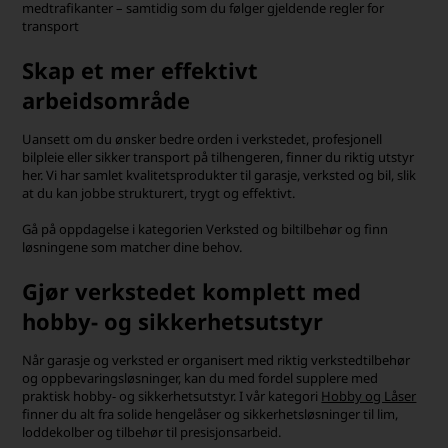
medtrafikanter – samtidig som du følger gjeldende regler for
transport
Skap et mer effektivt
arbeidsområde
Uansett om du ønsker bedre orden i verkstedet, profesjonell
bilpleie eller sikker transport på tilhengeren, finner du riktig utstyr
her. Vi har samlet kvalitetsprodukter til garasje, verksted og bil, slik
at du kan jobbe strukturert, trygt og effektivt.
Gå på oppdagelse i kategorien Verksted og biltilbehør og finn
løsningene som matcher dine behov.
Gjør verkstedet komplett med
hobby- og sikkerhetsutstyr
Når garasje og verksted er organisert med riktig verkstedtilbehør
og oppbevaringsløsninger, kan du med fordel supplere med
praktisk hobby- og sikkerhetsutstyr. I vår kategori
Hobby og Låser
finner du alt fra solide hengelåser og sikkerhetsløsninger til lim,
loddekolber og tilbehør til presisjonsarbeid.