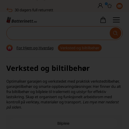
0
30 dagers full returrett
Billig frakt
Tlf. er stengt uke 27–32
Høy kundetilfredshet
For Hjem og Hverdag
Verksted og biltilbehør
Leveringstid 2-5 arbeidsdager
Verksted og biltilbehør
Toll, moms og avgifter inkludert
30 dagers full returrett
Optimaliser garasjen og verkstedet med praktisk verkstedtilbehør,
garasjetilbehør og smarte oppbevaringsløsninger. Her finner du alt
Billig frakt
fra biltilbehør og bilpleie til trailernett og utstyr for effektiv
lastsikring. Skap et organisert og funksjonelt arbeidsrom med
kontroll på verktøy, materialer og transport.
Tlf. er stengt uke 27–32
Les mye mer nederst
på siden
.
Høy kundetilfredshet
Bilpleie