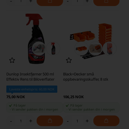
-
+
-
+
Dunlop Insektfjerner 500 ml
Black+Decker små
Effektiv Rens til Biloverflater
oppbevaringsskuffer, 8 stk
Laveste enhetspris: 60,00 NOK
75,00 NOK
106,25 NOK
På lager
På lager
-
Vi sender pakken din
i morgen
-
Vi sender pakken din
i morgen
-
+
-
+