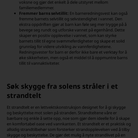
voksne og gjør det enkelt å dele utstyret mellom
familiemedlemmer.
Fremmer barns selvtillit:
En barneredningsvest kan også
fremme barnets selvtillit og selvstendighet i vannet. Den
ekstra oppdriften gjør at barn kan føle seg mer trygge på å
bevege seg rundt og utforske vannet på egenhånd. Dette
skaper en positiv opplevelse i vannet, som kan styrke
barnets tillit til egne svømmeferdigheter og skape et solid
grunnlag for videre utvikling av vannferdighetene.
Redningsvester for barn er derfor ikke bare et verktøy for å
øke sikkerheten, men også et middel til å oppmuntre barns
tillit til vannaktiviteter.
Søk skygge fra solens stråler i et
strandtelt
Et strandtelt er en lettvektskonstruksjon designet for å gi skygge
og beskyttelse mot solen på stranden. Strandteltene våre er
bærbare og enkle å sette opp, noe som gjør dem ideelle for å skape
en komfortabel oase ved vannkanten. Et strandtelt er et praktisk og
allsidig strandtilbehør som forsterker strandopplevelsen ved å tilby
skygge og beskyttelse. De gjør det mulig å nyte strandlivet på en