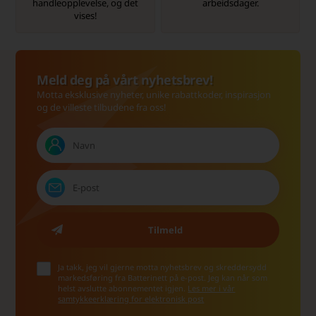
handleopplevelse, og det
arbeidsdager.
vises!
Meld deg på vårt nyhetsbrev!
Motta eksklusive nyheter, unike rabattkoder, inspirasjon
og de villeste tilbudene fra oss!
Ja takk, jeg vil gjerne motta nyhetsbrev og skreddersydd
markedsføring fra Batterinett på e-post. Jeg kan når som
helst avslutte abonnementet igjen.
Les mer i vår
samtykkeerklæring for elektronisk post