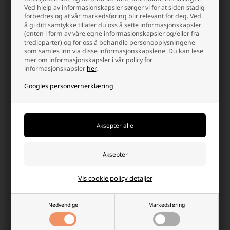
avbryte aktiviteten.
Ved hjelp av informasjonskapsler sørger vi for at siden stadig
Ubegrenset synlighet:
Snorkelsettet består typisk av en
forbedres og at vår markedsføring blir relevant for deg. Ved
maske med en klar linse som gir deg klar og ubegrenset
å gi ditt samtykke tillater du oss å sette informasjonskapsler
synlighet under vann. Dette gjør det mulig å observere livet i
(enten i form av våre egne informasjonskapsler og/eller fra
havet, korallrev og andre undervannsscenarier med optimal
tredjeparter) og for oss å behandle personopplysningene
sikt.
som samles inn via disse informasjonskapslene. Du kan lese
Lengre undervannsopplevelser:
Ved å bruke et
mer om informasjonskapsler i vår policy for
snorkelsett kan du forlenge tiden under vann uten å måtte
informasjonskapsler
her
.
bryte overflaten gjentatte ganger for å puste. Dette åpner
Googles personvernerklæring
for lengre og mer intense undervannsopplevelser uten
avbrudd.
Økt sikkerhet:
Snorkelsettet gir deg en konstant
forbindelse til overflaten, noe som øker sikkerheten. Dette er
spesielt verdifullt når du utforsker åpent vann eller dykker
dypere, da snorkelsettet fungerer som en livline som letter
pusten og opprettholder kontakten med luften.
Føl deg tryggere i vannet med
Vis cookie policy detaljer
redningsvest
Nødvendige
Markedsføring
Redningsvesten er et viktig tillegg til svømmeutstyret når
sikkerheten er i fokus. Redningsvester er designet for å gi ekstra