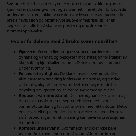
Svømmebriller beskytter øynene mot irritasjon fra klor og andre
kjemikalier i bassengvannet og saltvannet i havet. Den forbedrede
undervannssikten, takket være de klare linsene, er avgjørende for
presis navigasjon og optimal ytelse. Svømmebriller spiller en
avgjørende rolle for å skape en positiv og oppslukende
svømmeopplevelse.
– Hva er fordelene med å bruke svømmebriller?
Øyevern:
Vernebriller fungerer som en barriere mellom
øynene og vannet, og beskytter mot irritasjon forårsaket av
klor, salt og kjemikalier i vannet. Dette sikrer øyekomfort
under svømming.
Forbedret synlighet:
De klare linsene i svømmebriller
eliminerer forvrengning forårsaket av vannet, og gir deg
optimal synlighet under vann. Dette er avgjørende for
nøyaktig navigasjon og en bedre svømmeopplevelse.
Redusert vannmotstand:
Den aerodynamiske formen og
den tette passformen til svømmebrillene reduserer
vannmotstanden og forbedrer svømmeeffektiviteten. Dette
er spesielt viktig under konkurranse eller trening, der selv
små forbedringer i effektivisering kan påvirke prestasjonen
din positivt.
Komfort under vann:
Svømmebriller sikrer ikke bare
øyekomfort, men hindrer også vann i å komme inn og