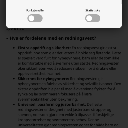
oppdrift og sikkerhet, spesielt for barn og uerfarne svømmere. Ved
å bruke redningsvest kan både barn og voksne føle seg tryggere i
Funksjonelle
Statistiske
vannet og få muligheten til å bade uten bekymringer.
Redningsvester er også nyttige under snorkling da de gir ekstra
oppdrift og sørger for at du holder deg over vann selv når du er på
åpent hav.
– Hva er fordelene med en redningsvest?
Ekstra oppdrift og sikkerhet:
En redningsvest gir ekstra
oppdrift, noe som gjør det lettere å holde seg flytende. Dette
er spesielt verdifullt for nybegynnere, barn eller de som ikke
er komfortable med å svømme uten støtte. Redningsvesten
øker sikkerheten ved å redusere risikoen for å drukne eller
oppleve tretthet i vannet.
Sikkerhet for nybegynnere:
Redningsvesten gir
nybegynnere en følelse av sikkerhet og selvtillit i vannet. Den
ekstra oppdriften hjelper til med å overvinne frykten for å
synke og lar svømmeren fokusere på å lære
svømmeteknikker uten bekymring.
Universell passform og justerbarhet:
De fleste
redningsvester er designet med justerbare stropper og
spenner, noe som gjør dem enkle å tilpasse til forskjellige
kroppsstørrelser og svømmerens behov. Denne
universaliteten gjør redningsvesten egnet for både barn og