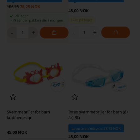
106,25
76,25 NOK
45,00 NOK
På lager
Ikke på lager
-
Vi sender pakken din
i morgen
-
+
-
+
Svømmebriller for barn
Intex svømmebriller for barn (8+
krabbedesign
år) Blå
Laveste enhetspris: 38,75 NOK
45,00 NOK
45,00 NOK