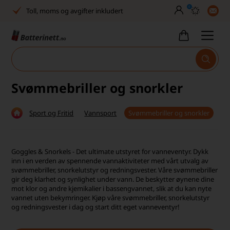
0
Toll, moms og avgifter inkludert
30 dagers full returrett
Billig frakt
Tlf. er stengt uke 27–32
Svømmebriller og snorkler
Høy kundetilfredshet
Sport og Fritid
Vannsport
Svømmebriller og snorkler
Leveringstid 2-5 arbeidsdager
Toll, moms og avgifter inkludert
Goggles & Snorkels - Det ultimate utstyret for vanneventyr. Dykk
inn i en verden av spennende vannaktiviteter med vårt utvalg av
30 dagers full returrett
svømmebriller, snorkelutstyr og redningsvester. Våre svømmebriller
gir deg klarhet og synlighet under vann. De beskytter øynene dine
Billig frakt
mot klor og andre kjemikalier i bassengvannet, slik at du kan nyte
vannet uten bekymringer. Kjøp våre svømmebriller, snorkelutstyr
Tlf. er stengt uke 27–32
og redningsvester i dag og start ditt eget vanneventyr!
Høy kundetilfredshet