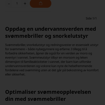
-
+
Side 1/1
Oppdag en undervannsverden med
svømmebriller og snorkelutstyr
Svømmebriller, snorkelutstyr og redningsvester er essensielt utstyr
for svømmere – både nybegynnere og erfarne. I tillegg til å
forbedre sikkerheten, åpner de også for en verden av moro og
eventyr i vannet. Svømmeutstyr tilbyr en morsom og leken
dimensjon til familieaktiviteter i vannet, der barn kan utforske
undervannsverdenen og voksne kan nyte de helsefremmende
fordelene ved svømming uten at det går på bekostning av komfort
eller sikkerhet.
Optimaliser svømmeopplevelsen
din med svømmebriller