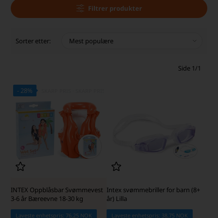
Filtrer produkter
Sorter etter:
Side 1/1
- 28%
SKARP PRIS · SKARP PRIS
INTEX Oppblåsbar Svømmevest
Intex svømmebriller for barn (8+
3-6 år Bæreevne 18-30 kg
år) Lilla
Laveste enhetspris: 76,25 NOK
Laveste enhetspris: 38,75 NOK