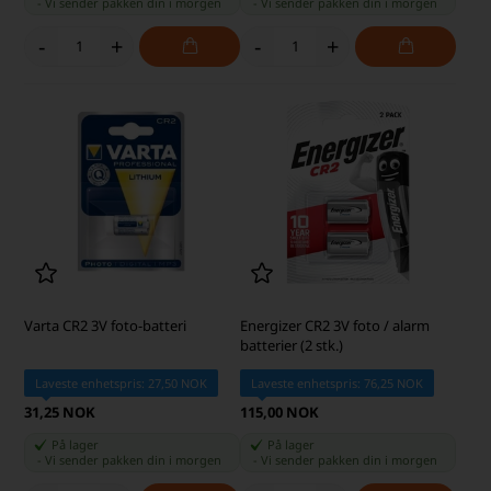
-
Vi sender pakken din
i morgen
-
Vi sender pakken din
i morgen
-
+
-
+
Varta CR2 3V foto-batteri
Energizer CR2 3V foto / alarm
batterier (2 stk.)
Laveste enhetspris: 27,50 NOK
Laveste enhetspris: 76,25 NOK
31,25 NOK
115,00 NOK
På lager
På lager
-
Vi sender pakken din
i morgen
-
Vi sender pakken din
i morgen