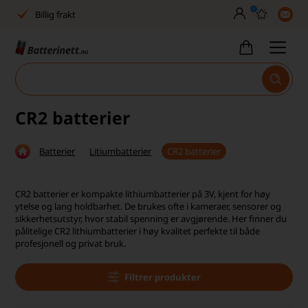
0
Billig frakt
Tlf. er stengt uke 27–32
Høy kundetilfredshet
Leveringstid 2-5 arbeidsdager
CR2 batterier
Toll, moms og avgifter inkludert
Batterier
Litiumbatterier
CR2 batterier
30 dagers full returrett
Billig frakt
CR2 batterier er kompakte lithiumbatterier på 3V, kjent for høy
ytelse og lang holdbarhet. De brukes ofte i kameraer, sensorer og
Tlf. er stengt uke 27–32
sikkerhetsutstyr, hvor stabil spenning er avgjørende. Her finner du
pålitelige CR2 lithiumbatterier i høy kvalitet perfekte til både
Høy kundetilfredshet
profesjonell og privat bruk.
Filtrer produkter