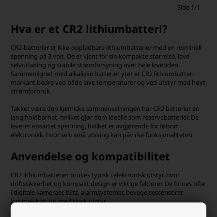
Side 1/1
Hva er et CR2 lithiumbatteri?
CR2-batterier er ikke-oppladbare lithiumbatterier med en nominell
spenning på 3 volt. De er kjent for sin kompakte størrelse, lave
selvutlading og stabile strømforsyning over hele levetiden.
Sammenlignet med alkaliske batterier yter et CR2 lithiumbatteri
markant bedre ved både lave temperaturer og ved utstyr med høyt
strømforbruk.
Takket være den kjemiske sammensetningen har CR2 batterier en
lang holdbarhet, hvilket gjør dem ideelle som reservebatterier. De
leverer ensartet spenning, hvilket er avgjørende for følsom
elektronikk, hvor selv små utsving kan påvirke funksjonaliteten.
Anvendelse og kompatibilitet
CR2 lithiumbatterier brukes typisk i elektronisk utstyr, hvor
driftssikkerhet og kompakt design er viktige faktorer. De finnes ofte
i digitale kameraer, blitz, alarmsystemer, bevegelsessensorer,
lommelykter og medisinsk utstyr.