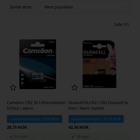
Sorter etter:
Side 1/1
Camelion CR2 3V Lithiumbatteri
Duracell DLCR2 / CR2 Duracell 3v
til foto / alarm
foto / Alarm batteri
Laveste enhetspris: 25,00 NOK
Laveste enhetspris: 38,75 NOK
28,75 NOK
42,50 NOK
På lager
På lager