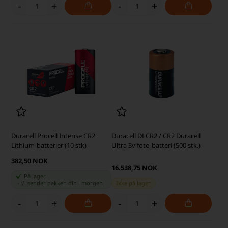
-
+
-
+
Duracell Procell Intense CR2
Duracell DLCR2 / CR2 Duracell
Lithium-batterier (10 stk)
Ultra 3v foto-batteri (500 stk.)
382,50 NOK
16.538,75 NOK
På lager
-
Vi sender pakken din
i morgen
Ikke på lager
-
+
-
+