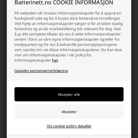
Når du erstatter et CR2-batteri, er det viktig å sikre korrekt størrelse
Batterinett.no COOKIE INFORMASJON
og spenning. CR2-batterier må ikke forveksles med andre lithium-
formater som CR123A, da dimensjoner og kapasitet varierer. Sjekk
På nettsiden vår brukes informasjonskapsler for å oppnå en
alltid produsentens anbefalinger før erstatning for optimal ytelse
funksjonell side og for å huske dine foretrukne innstillinger.
og sikkerhet.
Ved hjelp av informasjonskapsler sørger vi for at siden stadig
forbedres og at vår markedsføring blir relevant for deg. Ved
Fordeler ved CR2 lithiumbatterier
å gi ditt samtykke tillater du oss å sette informasjonskapsler
(enten i form av våre egne informasjonskapsler og/eller fra
Stabil spenning på 3V gjennom hele batteriets levetid
tredjeparter) og for oss å behandle personopplysningene
Lang holdbarhet og lav selvutlading
som samles inn via disse informasjonskapslene. Du kan lese
mer om informasjonskapsler i vår policy for
Kompakt størrelse ideell til små enheter
informasjonskapsler
her
.
Pålitelig drift ved både høye og lave temperaturer
Velegnet til utstyr med høyt energibehov
Googles personvernerklæring
Disse egenskapene gjør CR2 lithiumbatterier til et sikkert valg når
du ikke vil gå på kompromiss med kvalitet og driftssikkerhet.
Alternative lithiumbatterier i
mindre formater
CR2 lithiumbatterier er et opplagt valg til kompakt elektronisk
utstyr med behov for stabil 3V strømforsyning. I noen tilfeller kan
Vis cookie policy detaljer
det dog være behov for enda mindre batteriformater, særlig i
enheter som ur, fjernkontroller, sensorer og annet kompakt