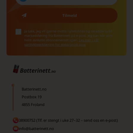
Ja takk, jeg vil gjerne motta nyhetsbrev og skreddersydd
markedsføring fra Batterinett på e-post. Jeg kan når som
helst avslutte abonnementet igjen.
Les mer i vår
samtykkeerklæring for elektronisk post
Batterinett.no
Postbox 19
4855 Froland
38900752 (Tlf. er stengt i uke 27–32 – send oss en e-post)
info@batterinett.no