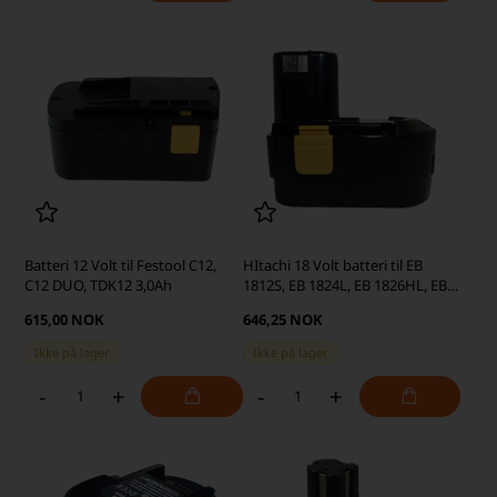
Batteri 12 Volt til Festool C12,
HItachi 18 Volt batteri til EB
C12 DUO, TDK12 3,0Ah
1812S, EB 1824L, EB 1826HL, EB
1830H, EB 1830HL, EB 18B 3,0Ah
615,00 NOK
646,25 NOK
Ikke på lager
Ikke på lager
-
+
-
+