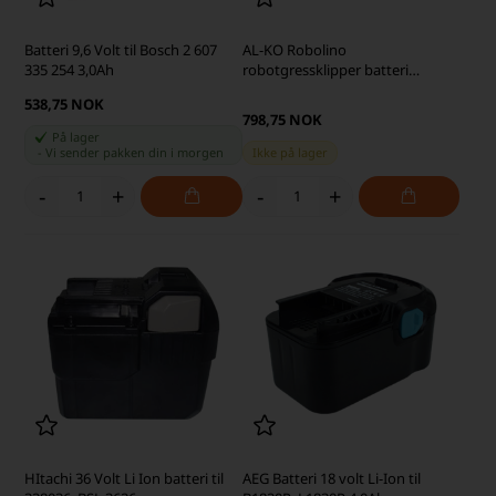
Batteri 9,6 Volt til Bosch 2 607
AL-KO Robolino
335 254 3,0Ah
robotgressklipper batteri
5000mAh (kompatibelt)
538,75 NOK
798,75 NOK
På lager
-
Vi sender pakken din
i morgen
Ikke på lager
-
+
-
+
HItachi 36 Volt Li Ion batteri til
AEG Batteri 18 volt Li-Ion til