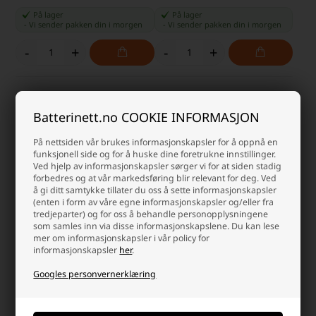
På lager
På lager
-
Vi sender pakken din
i morgen
-
Vi sender pakken din
i morgen
-
+
-
+
Batterinett.no COOKIE INFORMASJON
På nettsiden vår brukes informasjonskapsler for å oppnå en
funksjonell side og for å huske dine foretrukne innstillinger.
Ved hjelp av informasjonskapsler sørger vi for at siden stadig
forbedres og at vår markedsføring blir relevant for deg. Ved
å gi ditt samtykke tillater du oss å sette informasjonskapsler
(enten i form av våre egne informasjonskapsler og/eller fra
tredjeparter) og for oss å behandle personopplysningene
som samles inn via disse informasjonskapslene. Du kan lese
Batteri 12 Volt til Hitachi EB
Batteri 14,4 Volt til Makita 1420-
mer om informasjonskapsler i vår policy for
1214S 2,0Ah
1435 3,0Ah
informasjonskapsler
her
.
538,75 NOK
768,75 NOK
Googles personvernerklæring
Fjernlager 2-4 dagers levering
Ikke på lager
-
+
-
+