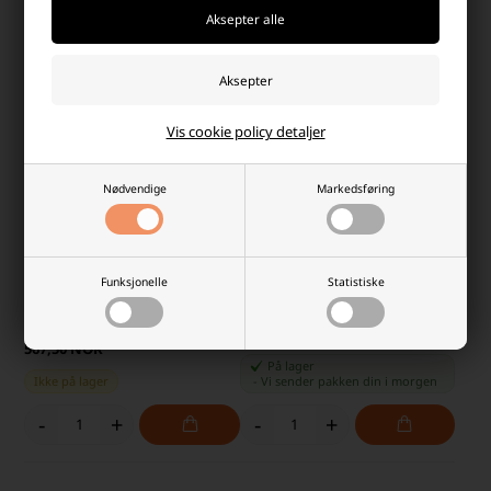
Vis cookie policy detaljer
Nødvendige
Markedsføring
Batteri 18 Volt Li-Ion til Black &
Batteri 18 Volt Li-Ion til Makita
Funksjonelle
Statistiske
Decker A1518L 2,0Ah
BL1830 4,0Ah
737,50 NOK
567,50 NOK
På lager
Ikke på lager
-
Vi sender pakken din
i morgen
-
+
-
+