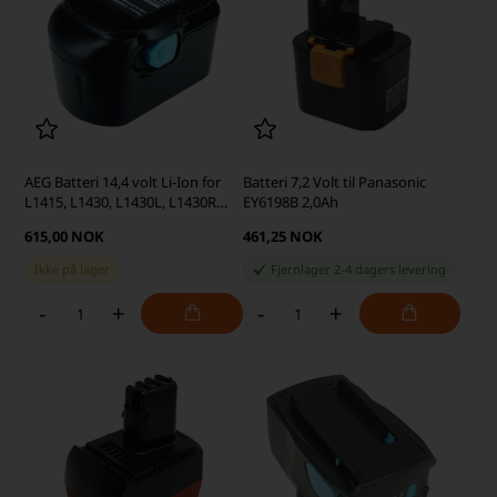
AEG Batteri 14,4 volt Li-Ion for
Batteri 7,2 Volt til Panasonic
L1415, L1430, L1430L, L1430R
EY6198B 2,0Ah
4,0Ah (kompatibel)
615,00 NOK
461,25 NOK
Ikke på lager
Fjernlager 2-4 dagers levering
-
+
-
+