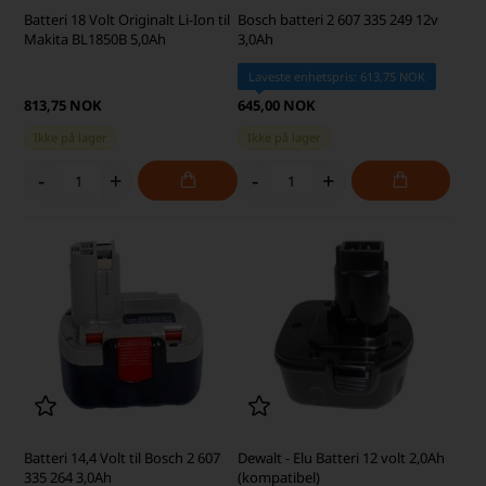
Batteri 18 Volt Originalt Li-Ion til
Bosch batteri 2 607 335 249 12v
Makita BL1850B 5,0Ah
3,0Ah
Laveste enhetspris: 613,75 NOK
813,75 NOK
645,00 NOK
Ikke på lager
Ikke på lager
-
+
-
+
Batteri 14,4 Volt til Bosch 2 607
Dewalt - Elu Batteri 12 volt 2,0Ah
335 264 3,0Ah
(kompatibel)