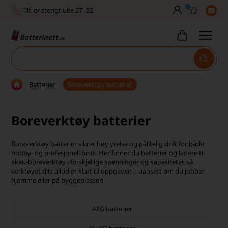
0
Tlf. er stengt uke 27–32
Høy kundetilfredshet
Leveringstid 2-5 arbeidsdager
Toll, moms og avgifter inkludert
Batterier
Boreverktøy batterier
30 dagers full returrett
Boreverktøy batterier
Billig frakt
Tlf. er stengt uke 27–32
Boreverktøy batterier sikrer høy ytelse og pålitelig drift for både
hobby- og profesjonell bruk. Her finner du batterier og ladere til
Høy kundetilfredshet
akku-boreverktøy i forskjellige spenninger og kapasiteter, så
verktøyet ditt alltid er klart til oppgaven – uansett om du jobber
hjemme eller på byggeplassen.
AEG batterier