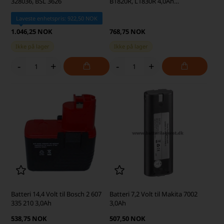
328036, BSL 3626
B1820R, L1830R 4,0Ah
(kompatibel)
Laveste enhetspris: 922,50 NOK
1.046,25 NOK
768,75 NOK
Ikke på lager
Ikke på lager
-
+
-
+
Batteri 14,4 Volt til Bosch 2 607
Batteri 7,2 Volt til Makita 7002
335 210 3,0Ah
3,0Ah
538,75 NOK
507,50 NOK