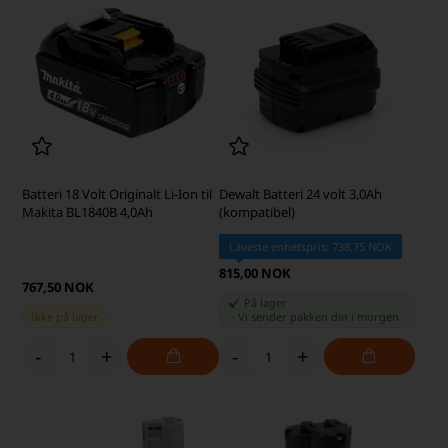
Batteri 18 Volt Originalt Li-Ion til
Dewalt Batteri 24 volt 3,0Ah
Makita BL1840B 4,0Ah
(kompatibel)
Laveste enhetspris: 738,75 NOK
815,00 NOK
767,50 NOK
På lager
Ikke på lager
-
Vi sender pakken din
i morgen
-
+
-
+