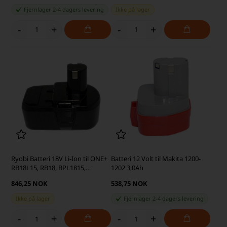
Fjernlager 2-4 dagers levering
Ikke på lager
-
+
-
+
Ryobi Batteri 18V Li-Ion til ONE+
Batteri 12 Volt til Makita 1200-
RB18L15, RB18, BPL1815,
1202 3,0Ah
RB18L25 5,0Ah (kompatibel)
846,25 NOK
538,75 NOK
Ikke på lager
Fjernlager 2-4 dagers levering
-
+
-
+