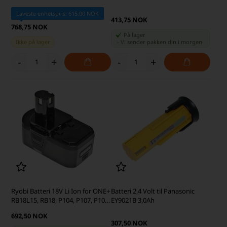
Laveste enhetspris: 615,00 NOK
413,75 NOK
768,75 NOK
På lager
Ikke på lager
-
Vi sender pakken din
i morgen
-
+
-
+
Ryobi Batteri 18V Li Ion for ONE+
Batteri 2,4 Volt til Panasonic
RB18L15, RB18, P104, P107, P108,
EY9021B 3,0Ah
BPL1815, RB18L25 4.0Ah
692,50 NOK
(kompatibel)
307,50 NOK