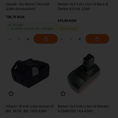
Dewalt - Elu Batteri 14,4 volt
Batteri 14,4 Volt Li-Ion til Black &
3,0Ah (kompatibel)
Decker A1514L 2,0Ah
738,75 NOK
615,00 NOK
På lager
-
Vi sender pakken din
i morgen
Ikke på lager
-
+
-
+
HItachi 18 Volt Li-Ion batteri til
Batteri 14,4 Volt Li-Ion til Metabo
BSL 1815X, BSL 1830 4,0Ah
6.25484 BSZ 14,4 4,0Ah