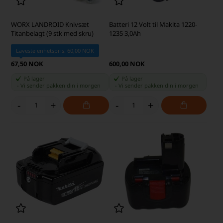
WORX LANDROID Knivsæt
Batteri 12 Volt til Makita 1220-
Titanbelagt (9 stk med skru)
1235 3,0Ah
Laveste enhetspris: 60,00 NOK
67,50 NOK
600,00 NOK
På lager
På lager
-
Vi sender pakken din
i morgen
-
Vi sender pakken din
i morgen
-
+
-
+