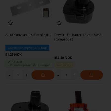
AL-KO knivsæt (9 stk med skru)
Dewalt - Elu Batteri 12 volt 3,0Ah
(kompatibel)
Laveste enhetspris: 68,75 NOK
91,25 NOK
537,50 NOK
På lager
-
Vi sender pakken din
i morgen
Ikke på lager
-
+
-
+