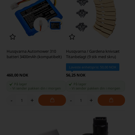
Husqvarna Automower 310
Husqvarna / Gardena knivsæt
batteri 3400mAh (kompatibelt)
Titanbelagt (9 stk med skru)
Laveste enhetspris: 50,00 NOK
460,00 NOK
56,25 NOK
På lager
På lager
-
Vi sender pakken din
i morgen
-
Vi sender pakken din
i morgen
-
+
-
+