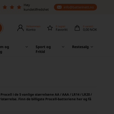
Høy
info@batterinett.no
kundetilfredshet
Velkommen
0
lagret
0
vare(r)
Konto
Favoritt
0,00 NOK
em og
Sport og
Restesalg
ag
Fritid
ocell i de 5 vanlige størrelsene AA / AAA / LR14 / LR20 /
istørrelse. Finn de billigste Procell-batteriene her og få