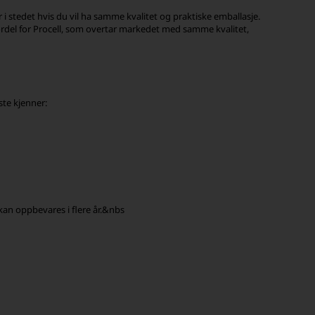
er i stedet hvis du vil ha samme kvalitet og praktiske emballasje.
l fordel for Procell, som overtar markedet med samme kvalitet,
ste kjenner:
e kan oppbevares i flere år.&nbs