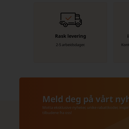
Rask levering
2-5 arbeidsdager.
Kont
Meld deg på vårt ny
Motta eksklusive nyheter, unike rabattkoder, inspir
tilbudene fra oss!