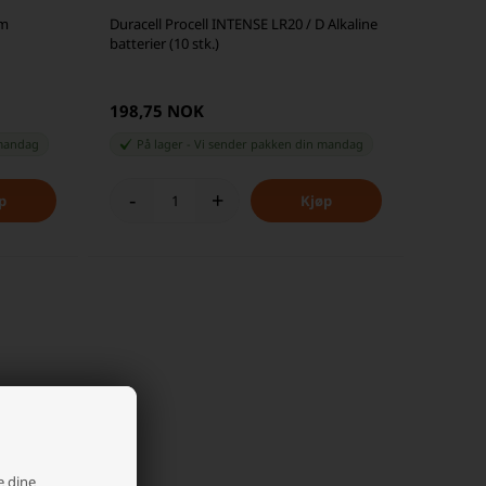
um
Duracell Procell INTENSE LR20 / D Alkaline
batterier (10 stk.)
198,75 NOK
andag
På lager
-
Vi sender pakken din
mandag
-
+
e dine