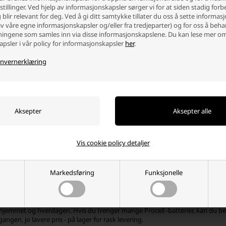
tillinger. Ved hjelp av informasjonskapsler sørger vi for at siden stadig forb
blir relevant for deg. Ved å gi ditt samtykke tillater du oss å sette informas
av våre egne informasjonskapsler og/eller fra tredjeparter) og for oss å beh
ingene som samles inn via disse informasjonskapslene. Du kan lese mer o
psler i vår policy for informasjonskapsler
her
.
 Procell Intense CR2 Lithium-
 (10 stk)
nvernerklæring
0 NOK
ager
-
Vi sender pakken din
mandag
+
Vis cookie policy detaljer
Markedsføring
Funksjonelle
r Procell batterier?
terier er kvalitetsbatterier produsert av Duracell i esker med 10 stykker, so
 hjemmet og hverdagen. Hvis du trenger mange Procell -batterier, kan du best
 gangen, jo lavere pris - på lager for rask levering.