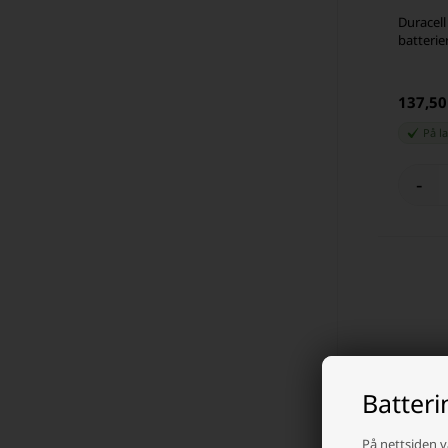
Duracell
batterier
137,5
På l
-
Batter
På nettsiden v