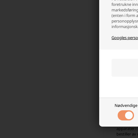
foretrukne inns
markedsføring 
(enten i form 
personopplysn
informasjonska
Duracell
batterier
Googles perso
382,5
På l
-
Nødvendige
Hvorfo
Procell-bat
apparater i
bestiller av