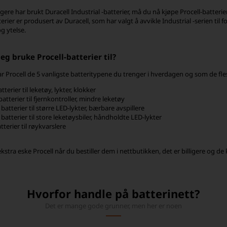
igere har brukt Duracell Industrial -batterier, må du nå kjøpe Procell-batteri
terier er produsert av Duracell, som har valgt å avvikle Industrial -serien ti
g ytelse.
eg bruke Procell-batterier til?
ar Procell de 5 vanligste batteritypene du trenger i hverdagen og som de fle
tterier til leketøy, lykter, klokker
atterier til fjernkontroller, mindre leketøy
batterier til større LED-lykter, bærbare avspillere
batterier til store leketøysbiler, håndholdte LED-lykter
tterier til røykvarslere
ekstra eske Procell når du bestiller dem i nettbutikken, det er billigere og d
Hvorfor handle på batterinett?
Det er mange gode grunner, men her er noen