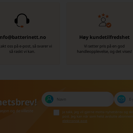
info@batterinett.no
Høy kundetilfredshet
akt oss på e-post, så svarer vi
Vi setter pris på en god
så raskt vi kan.
handleopplevelse, og det vises!
hetsbrev!
asjon og de villeste
Ja takk, jeg vil gjerne motta nyhetsbrev og s
post. Jeg kan når som helst avslutte abonnem
elektronisk post