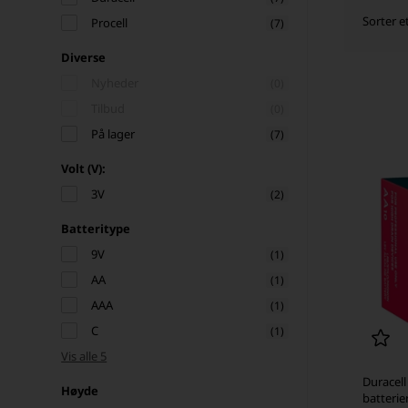
Sorter e
Procell
(7)
Diverse
Nyheder
(0)
Tilbud
(0)
På lager
(7)
Volt (V):
3V
(2)
Batteritype
9V
(1)
AA
(1)
AAA
(1)
C
(1)
Vis alle 5
Duracell
Høyde
batterier