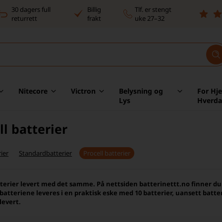
30 dagers full
Billig
Tlf. er stengt
returrett
frakt
uke 27–32
Nitecore
Victron
Belysning og
For Hj
Lys
Hverd
ll batterier
ier
Standardbatterier
Procell batterier
tterier levert med det samme. På nettsiden batterinettt.no finner du Pr
-batteriene leveres i en praktisk eske med 10 batterier, uansett batter
levert.