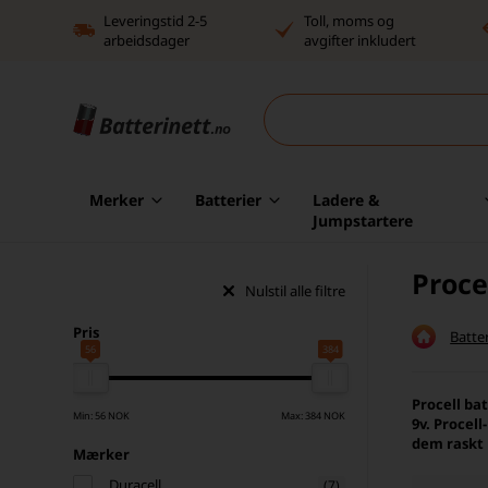
Leveringstid 2-5
Toll, moms og
arbeidsdager
avgifter inkludert
Merker
Batterier
Ladere &
Jumpstartere
Proce
Nulstil alle filtre
Pris
Batter
56
384
Procell ba
Min: 56 NOK
Max: 384 NOK
9v. Procell
dem raskt 
Mærker
Duracell
(7)