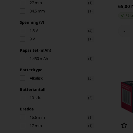
27 mm
(1)
65,00
34,5 mm
(1)
På l
Spenning (V)
-
1,5 V
(4)
9 V
(1)
Kapasitet (mAh)
1.450 mAh
(1)
Batteritype
Alkalisk
(5)
Batteriantall
10 stk.
(5)
Bredde
15,6 mm
(1)
17 mm
(1)