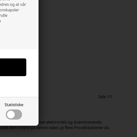
edres og at vår
jonskapsler
andle
m
Side 1/1
Statistiske
m du kan bruke til alle typer elektronikk og strømkrevende
ille dem online på denne siden. Jo flere Procell-batterier du