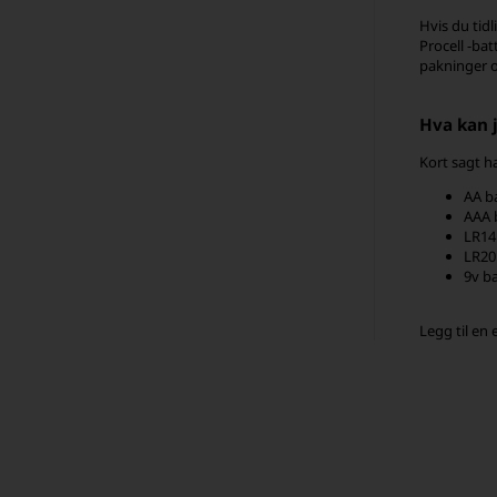
Hvis du tidl
Procell -bat
pakninger o
Hva kan j
Kort sagt h
AA ba
AAA b
LR14 
LR20 
9v ba
Legg til en 