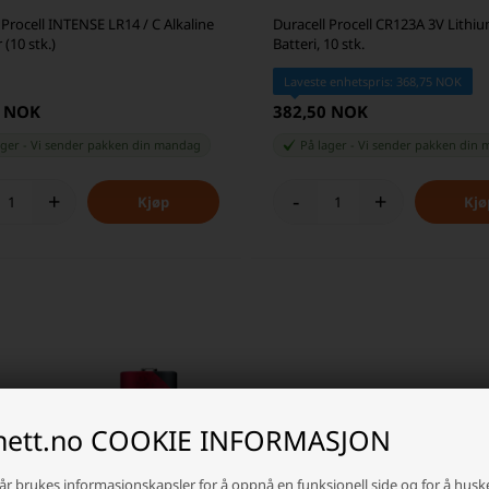
 Procell INTENSE LR14 / C Alkaline
Duracell Procell CR123A 3V Lithi
 (10 stk.)
Batteri, 10 stk.
Laveste enhetspris: 368,75 NOK
0 NOK
382,50 NOK
ager
-
Vi sender pakken din
mandag
På lager
-
Vi sender pakken din
m
+
-
+
inett.no COOKIE INFORMASJON
år brukes informasjonskapsler for å oppnå en funksjonell side og for å husk