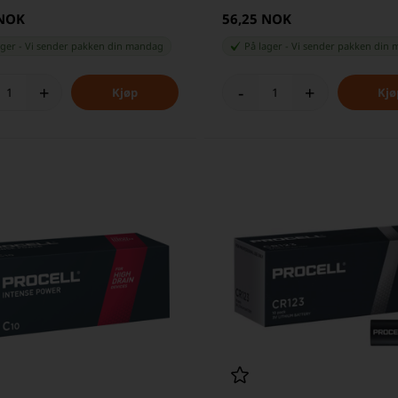
 NOK
56,25 NOK
ager
-
Vi sender pakken din
mandag
På lager
-
Vi sender pakken din
m
+
-
+