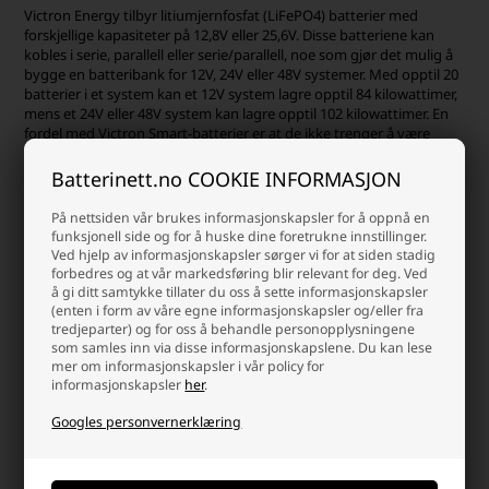
Victron Energy tilbyr litiumjernfosfat (LiFePO4) batterier med
forskjellige kapasiteter på 12,8V eller 25,6V. Disse batteriene kan
kobles i serie, parallell eller serie/parallell, noe som gjør det mulig å
bygge en batteribank for 12V, 24V eller 48V systemer. Med opptil 20
batterier i et system kan et 12V system lagre opptil 84 kilowattimer,
mens et 24V eller 48V system kan lagre opptil 102 kilowattimer. En
fordel med Victron Smart-batterier er at de ikke trenger å være
fulladet, og forlenger faktisk levetiden til en dellading.
Litiumbatterier er spesielt effektive i systemer med solceller, vind
Batterinett.no COOKIE INFORMASJON
eller i "off-grid"-forhold, og de sparer opptil 70 % plass og vekt
sammenlignet med andre batterityper.
På nettsiden vår brukes informasjonskapsler for å oppnå en
funksjonell side og for å huske dine foretrukne innstillinger.
Når du velger Victron Energy Smart-batterier, kreves det at du har
Ved hjelp av informasjonskapsler sørger vi for at siden stadig
et batteristyringssystem (BMS). Victron-batterier er utstyrt med
forbedres og at vår markedsføring blir relevant for deg. Ved
integrert cellebalansering og celleovervåking, og de skal kobles
å gi ditt samtykke tillater du oss å sette informasjonskapsler
sammen med et BMS-system. Victron Energy anbefaler følgende
(enten i form av våre egne informasjonskapsler og/eller fra
BMS-løsninger:
tredjeparter) og for oss å behandle personopplysningene
som samles inn via disse informasjonskapslene. Du kan lese
mer om informasjonskapsler i vår policy for
-
VE.Bus BMS
/
VE.Bus BMS V2
for systemer med en
Victron
informasjonskapsler
her
.
MultiPlus
-
smallBMS
for små systemer
Googles personvernerklæring
-
Smart BMS 12/200
for bruk i bil- og marinesystemer med DC-laster
og generatorer
-
Smart BMS CL 12/100
for bruk i bil- og marinesystemer med DC-
laster og generatorer