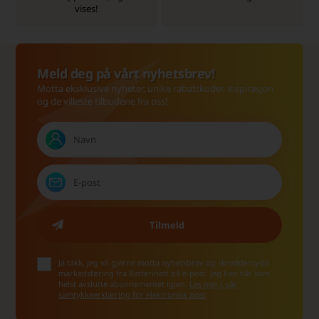
vises!
Meld deg på vårt nyhetsbrev!
Motta eksklusive nyheter, unike rabattkoder, inspirasjon
og de villeste tilbudene fra oss!
Ja takk, jeg vil gjerne motta nyhetsbrev og skreddersydd
markedsføring fra Batterinett på e-post. Jeg kan når som
helst avslutte abonnementet igjen.
Les mer i vår
samtykkeerklæring for elektronisk post