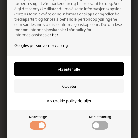
forbedres og at vår markedsføring blir relevant for deg. Ved
å gi ditt samtykke tillater du oss å sette informasjonskapsler
(enten i form av våre egne informasjonskapsler og/eller fra
tredjeparter) og for oss å behandle personopplysningene
Meld deg på vårt nyhetsbrev!
som samles inn via disse informasjonskapslene. Du kan lese
Motta eksklusive nyheter, unike rabattkoder, inspirasjon
mer om informasjonskapsler i vår policy for
og de villeste tilbudene fra oss!
informasjonskapsler
her
.
Googles personvernerklæring
Vis cookie policy detaljer
Ja takk, jeg vil gjerne motta nyhetsbrev og skreddersydd
markedsføring fra Batterinett på e-post. Jeg kan når som
helst avslutte abonnementet igjen.
Les mer i vår
Nødvendige
Markedsføring
samtykkeerklæring for elektronisk post