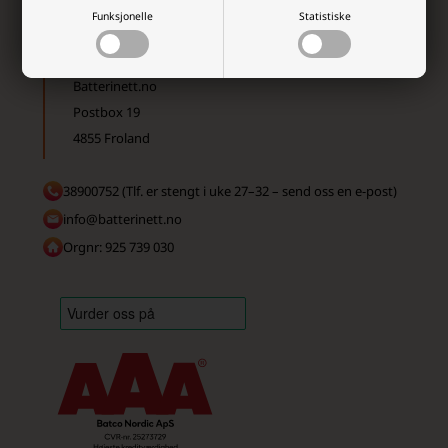
Funksjonelle
Statistiske
Batterinett.no
Postbox 19
4855 Froland
38900752 (Tlf. er stengt i uke 27–32 – send oss en e-post)
info@batterinett.no
Orgnr: 925 739 030