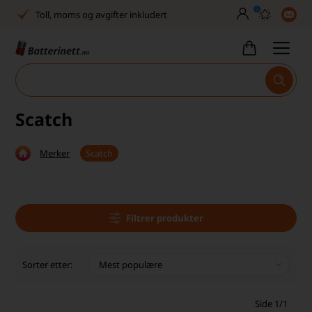
0
Toll, moms og avgifter inkludert
30 dagers full returrett
Billig frakt
Tlf. er stengt uke 27–32
Scatch
Høy kundetilfredshet
Merker
Scatch
Leveringstid 2-5 arbeidsdager
Toll, moms og avgifter inkludert
30 dagers full returrett
Filtrer produkter
Billig frakt
Sorter etter:
Tlf. er stengt uke 27–32
Side 1/1
Høy kundetilfredshet