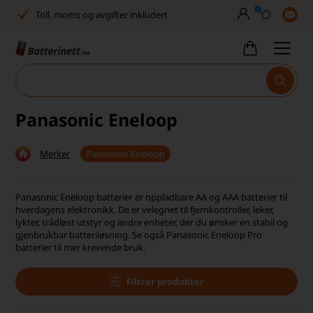
0
Toll, moms og avgifter inkludert
30 dagers full returrett
Billig frakt
Tlf. er stengt uke 27–32
Panasonic Eneloop
Høy kundetilfredshet
Merker
Panasonic Eneloop
Leveringstid 2-5 arbeidsdager
Toll, moms og avgifter inkludert
Panasonic Eneloop batterier er oppladbare AA og AAA batterier til
hverdagens elektronikk. De er velegnet til fjernkontroller, leker,
30 dagers full returrett
lykter, trådløst utstyr og andre enheter, der du ønsker en stabil og
gjenbrukbar batteriløsning. Se også Panasonic Eneloop Pro
batterier til mer krevende bruk.
Billig frakt
Tlf. er stengt uke 27–32
Filtrer produkter
Høy kundetilfredshet