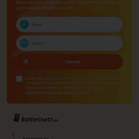
Motta eksklusive nyheter, unike rabattkoder, inspirasjon
og de villeste tilbudene fra oss!
Ja takk, jeg vil gjerne motta nyhetsbrev og skreddersydd
markedsføring fra Batterinett på e-post. Jeg kan når som
helst avslutte abonnementet igjen.
Les mer i vår
samtykkeerklæring for elektronisk post
Batterinett.no