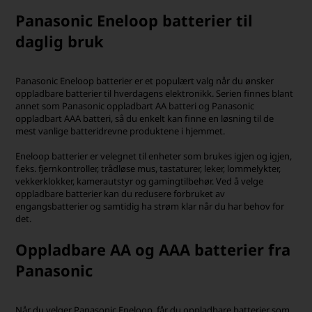
Panasonic Eneloop batterier til
daglig bruk
Panasonic Eneloop batterier er et populært valg når du ønsker
oppladbare batterier til hverdagens elektronikk. Serien finnes blant
annet som Panasonic oppladbart AA batteri og Panasonic
oppladbart AAA batteri, så du enkelt kan finne en løsning til de
mest vanlige batteridrevne produktene i hjemmet.
Eneloop batterier er velegnet til enheter som brukes igjen og igjen,
f.eks. fjernkontroller, trådløse mus, tastaturer, leker, lommelykter,
vekkerklokker, kamerautstyr og gamingtilbehør. Ved å velge
oppladbare batterier kan du redusere forbruket av
engangsbatterier og samtidig ha strøm klar når du har behov for
det.
Oppladbare AA og AAA batterier fra
Panasonic
Når du velger Panasonic Eneloop, får du oppladbare batterier som