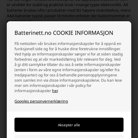
er utviklet for stabil og praktisk bruk i mange typer elektronikk. AA
batterier brukes ofte i produkter med litt høyere strømbehov, mens
AAA batterier typisk passer til mindre enheter der batterirommet er
mer kompakt.
Batterinett.no COOKIE INFORMASJON
Panasonic Eneloop Pro batterier er et godt valg til utstyr med
høyere energiforbruk. Det kan f.eks. være fotoutstyr, kraftigere
lykter, trådløse controllere og annen elektronikk der det stilles
På nettsiden vår brukes informasjonskapsler for å oppnå en
funksjonell side og for å huske dine foretrukne innstillinger.
større krav til kapasitet og driftstid. Velg alltid batteristørrelse og
Ved hjelp av informasjonskapsler sørger vi for at siden stadig
kapasitet etter enhetens anbefalinger.
forbedres og at vår markedsføring blir relevant for deg. Ved
å gi ditt samtykke tillater du oss å sette informasjonskapsler
Fordeler med Panasonic Eneloop
(enten i form av våre egne informasjonskapsler og/eller fra
tredjeparter) og for oss å behandle personopplysningene
som samles inn via disse informasjonskapslene. Du kan lese
mer om informasjonskapsler i vår policy for
Panasonic Eneloop batterier er opplagte for deg som ønsker en
informasjonskapsler
her
.
oppladbar batteriløsning med bred anvendelse i hjemmet, på
kontoret eller i utstyr som brukes ofte.
Googles personvernerklæring
Fås som oppladbare AA og AAA batterier
Velegnet til fjernkontroller, leker, lykter og trådløst utstyr
Kan brukes igjen og igjen med en kompatibel batterilader
Panasonic Eneloop Pro batterier egner seg til mer krevende
elektronikk
Et praktisk alternativ til vanlige engangsbatterier