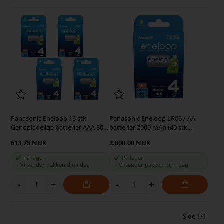
Panasonic Eneloop 16 stk
Panasonic Eneloop LR06 / AA
Genopladelige batterier AAA 800
batterier 2000 mAh (40 stk.
mAh
pakke)
613,75 NOK
2.000,00 NOK
På lager
På lager
-
Vi sender pakken din
i dag
-
Vi sender pakken din
i dag
-
+
-
+
Side 1/1