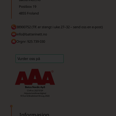
Postbox 19
4855 Froland
38900752 (Tlf. er stengt i uke 27–32 – send oss en e-post)
info@batterinett.no
Orgnr: 925 739 030
Informasjon