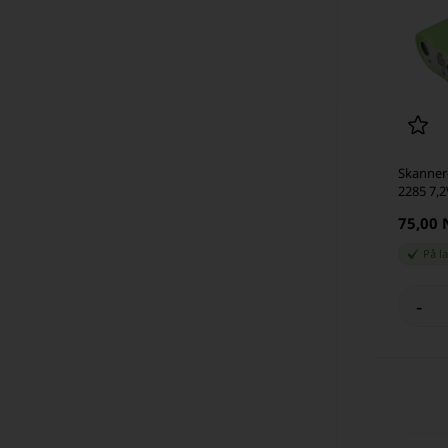
Skanner-
2285 7,
75,00
På l
-