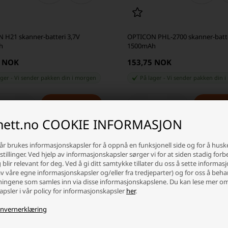
 H21 skanner-batteri 3,7V
OPTICON PHL-2700 skanner-batte
h
1500mAh
0 NOK
153,75 NOK
ager
-
Vi sender pakken din
i morgen
På lager
-
Vi sender pakken din
i
+
-
+
inett.no COOKIE INFORMASJON
år brukes informasjonskapsler for å oppnå en funksjonell side og for å husk
tillinger. Ved hjelp av informasjonskapsler sørger vi for at siden stadig forb
blir relevant for deg. Ved å gi ditt samtykke tillater du oss å sette informas
av våre egne informasjonskapsler og/eller fra tredjeparter) og for oss å beh
ingene som samles inn via disse informasjonskapslene. Du kan lese mer o
psler i vår policy for informasjonskapsler
her
.
nvernerklæring