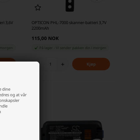
ri 3,6V
OPTICON PHL-7000 skanner-batteri 3,7V
2200mAh
115,00 NOK
 morgen
På lager
-
Vi sender pakken din
i morgen
-
+
e dine
edres og at vår
jonskapsler
andle
m