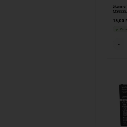
Skanner-
MS9535,
15,00
På l
-