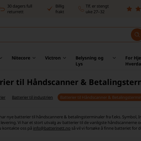
30 dagers full
Billig
Tlf. er stengt
returrett
frakt
uke 27–32
Nitecore
Victron
Belysning og
For Hj
Lys
Hverd
rier til Håndscanner & Betalingster
ier
Batterier til industrien
Batterier til Håndscanner & Betalingstermi
har nye batterier til håndscannere & betalingsterminaler fra f.eks. Symbol, I
evering. Vi har et stort utvalg av batterier til de vanligste håndscannerne o
du kontakte oss på
info@batterinett.no
så vil vi forsøke å finne batteriet for 