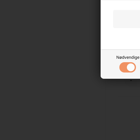
Skannerb
UL10 3,
28,75
Nødvendige
På l
-