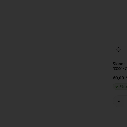
Skanner-
900014G
60,00
På l
-