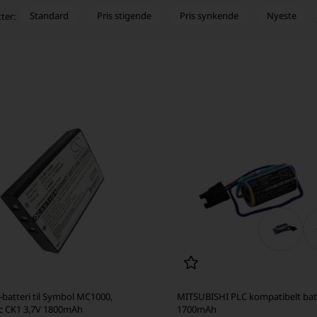
Standard
Pris stigende
Pris synkende
Nyeste
tter:
batteri til Symbol MC1000,
MITSUBISHI PLC kompatibelt batt
c CK1 3,7V 1800mAh
1700mAh