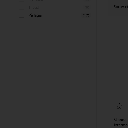
Sorter e
Tilbud
(0)
På lager
(17)
Skanner-
Interme