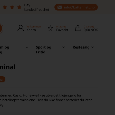
Høy
info@batterinett.no
kundetilfredshet
Velkommen
0
lagret
0
vare(r)
Konto
Favoritt
0,00 NOK
em og
Sport og
Restesalg
ag
Fritid
minal
nal
ntermec, Casio, Honeywell - se utvalget tilgjengelig for
g betalingsterminalene. Hvis du ikke finner batteriet du leter
deg.