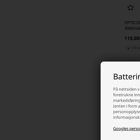
OPTICON
3060mA
115,0
På l
-
Batter
På nettsiden v
foretrukne inns
markedsføring 
(enten i form 
personopplysn
informasjonska
Googles perso