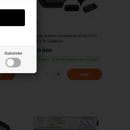
con PT40
Skanner-batteri til Intermec CK70, CK71,
AB18 3,7V 5200mAh
45,00 NOK
Statistiske
 morgen
På lager
-
Vi sender pakken din
i morgen
-
+