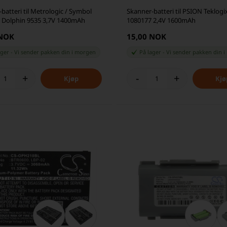
batteri til Metrologic / Symbol
Skanner-batteri til PSION Teklogi
 Dolphin 9535 3,7V 1400mAh
1080177 2,4V 1600mAh
 NOK
15,00 NOK
ager
-
Vi sender pakken din
i morgen
På lager
-
Vi sender pakken din
i
+
-
+