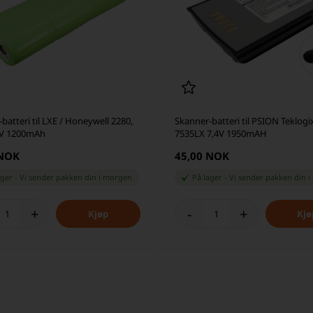
batteri til LXE / Honeywell 2280,
Skanner-batteri til PSION Teklogi
2V 1200mAh
7535LX 7,4V 1950mAH
 NOK
45,00 NOK
ager
-
Vi sender pakken din
i morgen
På lager
-
Vi sender pakken din
i
+
-
+