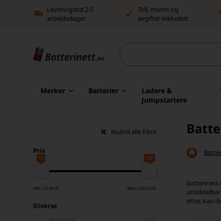
Leveringstid 2-5
Toll, moms og
arbeidsdager
avgifter inkludert
Merker
Batterier
Ladere &
Jumpstartere
Batte
Nulstil alle filtre
Pris
Batter
15
230
batterinett 
Min: 15 NOK
Max: 230 NOK
umiddelbar l
etter, kan 
Diverse
Nyheder
(0)