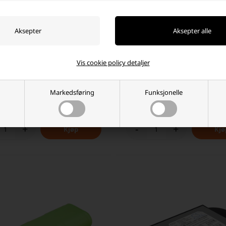
atteri for M3 Mobile eTicket,
Skanner-batteri til Datalogic Fal
Vis cookie policy detaljer
7V 3200mAh
4006-0319 3,7V 900mAH
 NOK
75,00 NOK
Markedsføring
Funksjonelle
ager
-
Vi sender pakken din
i morgen
På lager
-
Vi sender pakken din
i
+
-
+