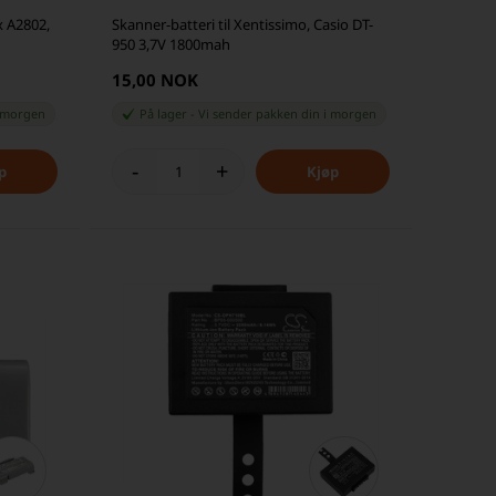
x A2802,
Skanner-batteri til Xentissimo, Casio DT-
950 3,7V 1800mah
15,00 NOK
 morgen
På lager
-
Vi sender pakken din
i morgen
-
+