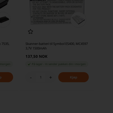
x 7535,
Skanner-batteri til Symbol ES400, MC4597
3,7V 1500mAh
137,50 NOK
 morgen
På lager
-
Vi sender pakken din
i morgen
-
+