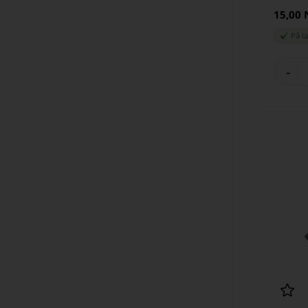
15,00
På l
-