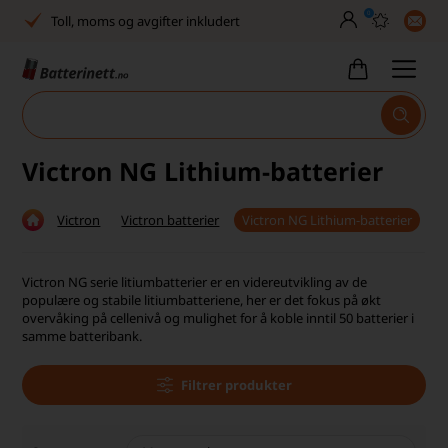
0
Toll, moms og avgifter inkludert
30 dagers full returrett
Billig frakt
Tlf. er stengt uke 27–32
Victron NG Lithium-batterier
Høy kundetilfredshet
Victron
Victron batterier
Victron NG Lithium-batterier
Leveringstid 2-5 arbeidsdager
Toll, moms og avgifter inkludert
Victron NG serie litiumbatterier er en videreutvikling av de
populære og stabile litiumbatteriene, her er det fokus på økt
30 dagers full returrett
overvåking på cellenivå og mulighet for å koble inntil 50 batterier i
samme batteribank.
Billig frakt
Filtrer produkter
Tlf. er stengt uke 27–32
Høy kundetilfredshet