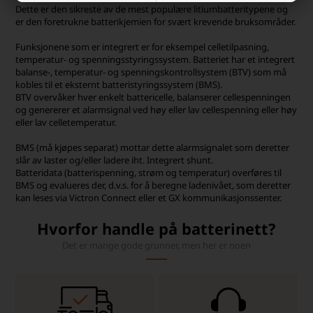
Dette er den sikreste av de mest populære litiumbatteritypene og
er den foretrukne batterikjemien for svært krevende bruksområder.
Funksjonene som er integrert er for eksempel celletilpasning,
temperatur- og spenningsstyringssystem. Batteriet har et integrert
balanse-, temperatur- og spenningskontrollsystem (BTV) som må
kobles til et eksternt batteristyringssystem (BMS).
BTV overvåker hver enkelt battericelle, balanserer cellespenningen
og genererer et alarmsignal ved høy eller lav cellespenning eller høy
eller lav celletemperatur.
BMS (må kjøpes separat) mottar dette alarmsignalet som deretter
slår av laster og/eller ladere iht. Integrert shunt.
Batteridata (batterispenning, strøm og temperatur) overføres til
BMS og evalueres der, d.v.s. for å beregne ladenivået, som deretter
kan leses via Victron Connect eller et GX kommunikasjonssenter.
Hvorfor handle på batterinett?
Det er mange gode grunner, men her er noen