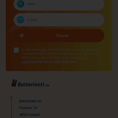
Ja takk, jeg vil gjerne motta nyhetsbrev og skreddersydd
markedsføring fra Batterinett på e-post. Jeg kan når som
helst avslutte abonnementet igjen.
Les mer i vår
samtykkeerklæring for elektronisk post
Batterinett.no
Postbox 19
4855 Froland