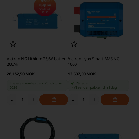
Presale!
Kjøp nå
Sendes d.
25/10
Victron NG Lithium 25,6V batteri
Victron Lynx Smart BMS NG
200Ah
1000
28.152,50 NOK
13.537,50 NOK
Presale - sendes den: 25. oktober
På lager
2026
-
Vi sender pakken din
i dag
-
+
-
+