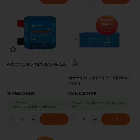
Presale!
Kjøp nå
Sendes d.
25/10
Victron Lynx Smart BMS NG 500
Victron NG Lithium 25,6V batteri
100Ah
10.460,00 NOK
16.152,50 NOK
På lager
Presale - sendes den: 25. oktober
-
Vi sender pakken din
i dag
2026
-
+
-
+