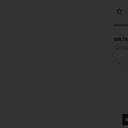
Victron 
598,7
På l
-