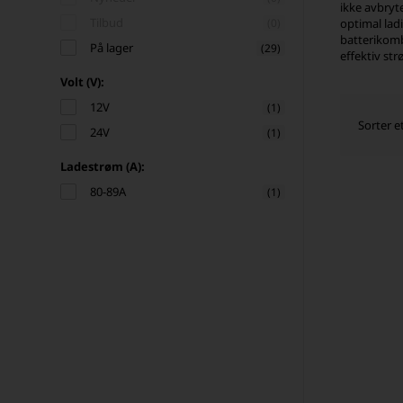
ikke avbryte
Tilbud
(0)
optimal lad
batterikomb
På lager
(29)
effektiv str
Volt (V):
12V
(1)
Sorter e
24V
(1)
Ladestrøm (A):
80-89A
(1)