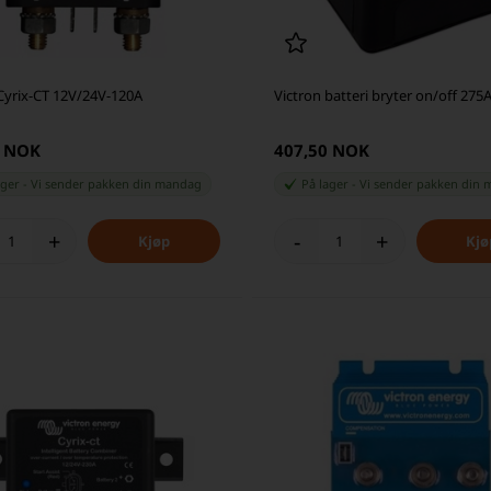
Cyrix-CT 12V/24V-120A
Victron batteri bryter on/off 275
5 NOK
407,50 NOK
ager
-
Vi sender pakken din
mandag
På lager
-
Vi sender pakken din
m
+
-
+