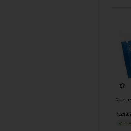
Victron 
1.213
På l