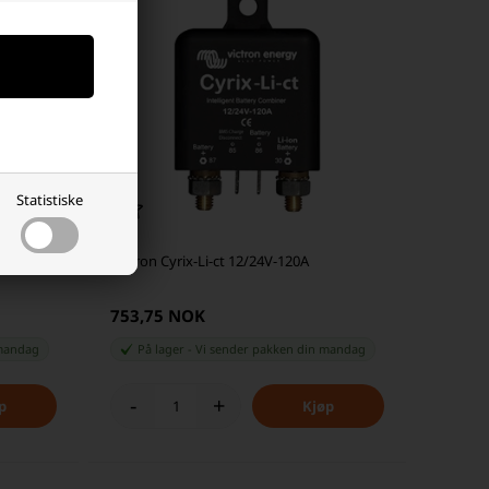
Statistiske
Victron Cyrix-Li-ct 12/24V-120A
753,75 NOK
andag
På lager
-
Vi sender pakken din
mandag
-
+