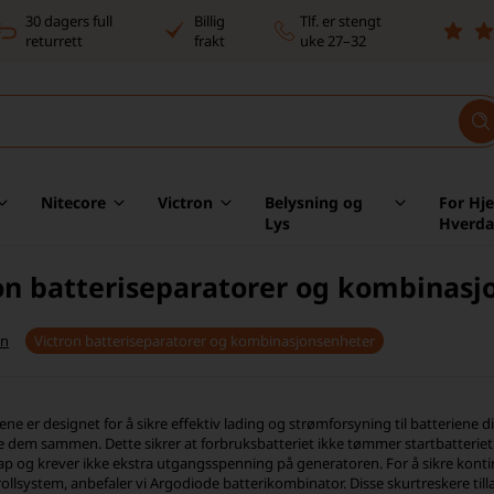
30 dagers full
Billig
Tlf. er stengt
returrett
frakt
uke 27–32
Nitecore
Victron
Belysning og
For Hj
Lys
Hverd
on batteriseparatorer og kombinasj
on
Victron batteriseparatorer og kombinasjonsenheter
ne er designet for å sikre effektiv lading og strømforsyning til batteriene d
e dem sammen. Dette sikrer at forbruksbatteriet ikke tømmer startbatteriet
p og krever ikke ekstra utgangsspenning på generatoren. For å sikre kontinue
lsystem, anbefaler vi Argodiode batterikombinator. Disse skurtreskere tillater