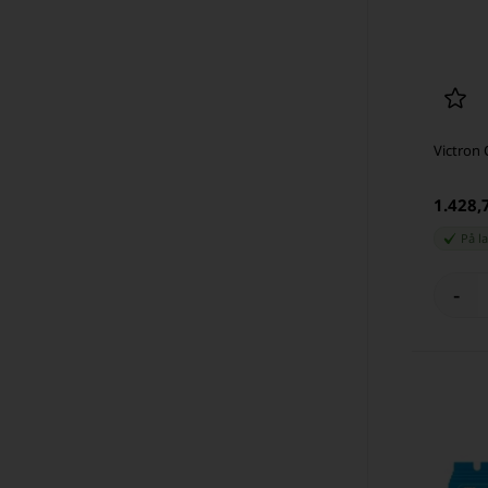
Victron 
1.428
På l
-