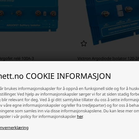
Argofet relé 100A-3
Victron Argodiode Isolator 120-2
inett.no COOKIE INFORMASJON
,75 NOK
982,50 NOK
ager
-
Vi sender pakken din
mandag
På lager
-
Vi sender pakken din
m
år brukes informasjonskapsler for å oppnå en funksjonell side og for å husk
tillinger. Ved hjelp av informasjonskapsler sørger vi for at siden stadig forb
+
-
+
blir relevant for deg. Ved å gi ditt samtykke tillater du oss å sette informas
av våre egne informasjonskapsler og/eller fra tredjeparter) og for oss å beh
ingene som samles inn via disse informasjonskapslene. Du kan lese mer o
psler i vår policy for informasjonskapsler
her
.
nvernerklæring