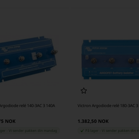
Argodiode relé 140-3AC 3 140A
Victron Argodiode relé 180-3AC 3
,75 NOK
1.382,50 NOK
ager
-
Vi sender pakken din
mandag
På lager
-
Vi sender pakken din
m