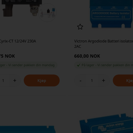
Cyrix-CT 12/24V 230A
Victron Argodiode Batteri isolato
2AC
,75 NOK
660,00 NOK
ager
-
Vi sender pakken din
mandag
På lager
-
Vi sender pakken din
m
+
-
+