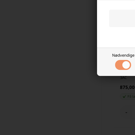
Nødvendige
Victron 
3AC
875,0
På l
-