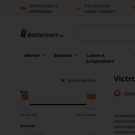
Leveringstid 2-5
Toll, moms og
arbeidsdager
avgifter inkludert
Merker
Batterier
Ladere &
Jumpstartere
Victr
Nulstil alle filtre
Pris
Victr
407
3155
Min: 407 NOK
Max: 3155 NOK
Disse enhete
uten å kobl
Diverse
spenningsta
motorkontrol
Nyheder
(0)