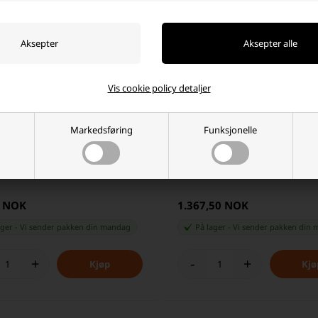
Vis cookie policy detaljer
Markedsføring
Funksjonelle
Argodiode Batteri isolator 100A-
Victron Argofet relé 100A-2
0 NOK
1.367,50 NOK
ager
-
Vi sender pakken din
mandag
På lager
-
Vi sender pakken din
m
+
-
+