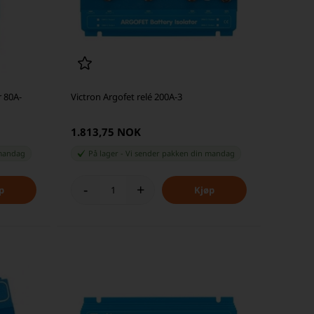
r 80A-
Victron Argofet relé 200A-3
1.813,75 NOK
andag
På lager
-
Vi sender pakken din
mandag
-
+