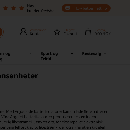
Høy
info@batterinett.no
kundetilfredshet
Velkommen
0
lagret
0
vare(r)
Konto
Favoritt
0,00 NOK
em og
Sport og
Restesalg
ag
Fritid
onsenheter
ine. Med Argodiode batteriisolatorer kan du lade flere batterier
. Våre Argofet batteriisolatorer produserer nesten ingen
rlig likestrøm til utstyret ditt, for eksempel et elektronisk
 parallell bruk av to likestrømkilder, og sikrer at en kildefeil