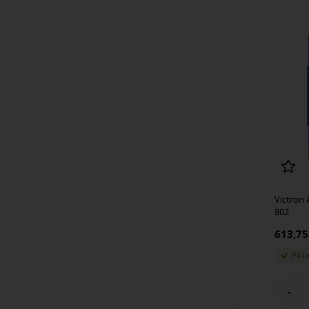
Victron
802
613,7
På l
-