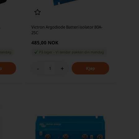
A
Victron Argodiode Batteri isolator 80A-
2SC
485,00 NOK
andag
På lager
-
Vi sender pakken din
mandag
-
+