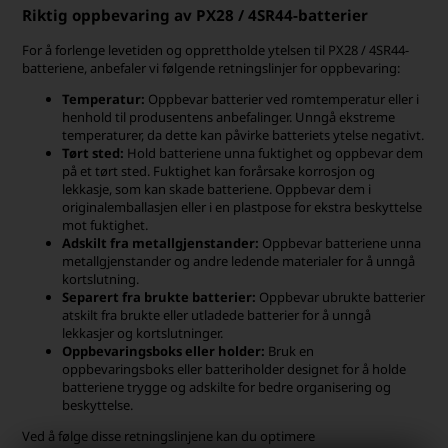
Riktig oppbevaring av PX28 / 4SR44-batterier
For å forlenge levetiden og opprettholde ytelsen til PX28 / 4SR44-
batteriene, anbefaler vi følgende retningslinjer for oppbevaring:
Temperatur:
Oppbevar batterier ved romtemperatur eller i
henhold til produsentens anbefalinger. Unngå ekstreme
temperaturer, da dette kan påvirke batteriets ytelse negativt.
Tørt sted:
Hold batteriene unna fuktighet og oppbevar dem
på et tørt sted. Fuktighet kan forårsake korrosjon og
lekkasje, som kan skade batteriene. Oppbevar dem i
originalemballasjen eller i en plastpose for ekstra beskyttelse
mot fuktighet.
Adskilt fra metallgjenstander:
Oppbevar batteriene unna
metallgjenstander og andre ledende materialer for å unngå
kortslutning.
Separert fra brukte batterier:
Oppbevar ubrukte batterier
atskilt fra brukte eller utladede batterier for å unngå
lekkasjer og kortslutninger.
Oppbevaringsboks eller holder:
Bruk en
oppbevaringsboks eller batteriholder designet for å holde
batteriene trygge og adskilte for bedre organisering og
beskyttelse.
Ved å følge disse retningslinjene kan du optimere