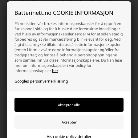
lagringsforholdene og opprettholde ytelsen til PX28 / 4SR44-
batteriene dine.
Batterinett.no COOKIE INFORMASJON
Hvor lenge varer et PX28 / 4SR44-batteri før det må byttes?
På nettsiden vår brukes informasjonskapsler for å oppnå en
funksjonell side og for å huske dine foretrukne innstillinger.
Holdbarheten til et PX28 / 4SR44-batteri avhenger av flere faktorer,
Ved hjelp av informasjonskapsler sørger vi for at siden stadig
inkludert produsentens kvalitet, lagringsforhold og bruksmønster.
forbedres og at vår markedsføring blir relevant for deg. Ved
Generelt sett har alkaliske batterier relativt lang holdbarhet
å gi ditt samtykke tillater du oss å sette informasjonskapsler
sammenlignet med andre batterityper.
(enten i form av våre egne informasjonskapsler og/eller fra
tredjeparter) og for oss å behandle personopplysningene
Når PX28 / 4SR44-batteriet er riktig oppbevart i romtemperatur, i en
som samles inn via disse informasjonskapslene. Du kan lese
tørr og ikke for fuktig atmosfære og ikke er i bruk, kan det vanligvis
mer om informasjonskapsler i vår policy for
opprettholde kapasiteten i flere år. Batteriets kapasitet vil imidlertid
informasjonskapsler
her
.
gradvis avta over tid på grunn av selvutlading.
Googles personvernerklæring
Når PX28 / 4SR44-batteriet brukes i en enhet, vil levetiden også
avhenge av gjeldende krav til den enheten. Enheter med lavt
strømforbruk vil vanligvis gi lengre batterilevetid. Generelt kan du
forvente at et riktig lagret PX28 / 4SR44-batteri har en levetid på
flere år.
Kan et PX28 / 4SR44-batteri ha andre betegnelser?
Ja, PX28-batteriet kan også bli kjent under andre navn avhengig av
produsenten og standardene. Noen av de alternative betegnelsene
for PX28 inkluderer:
Vis cookie policy detaljer