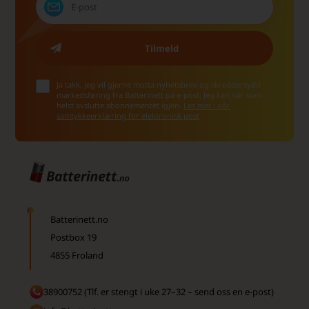
Ja takk, jeg vil gjerne motta nyhetsbrev og skreddersydd
markedsføring fra Batterinett på e-post. Jeg kan når som
helst avslutte abonnementet igjen.
Les mer i vår
samtykkeerklæring for elektronisk post
Batterinett.no
Postbox 19
4855 Froland
38900752 (Tlf. er stengt i uke 27–32 – send oss en e-post)