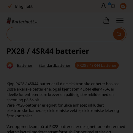
0
Billig frakt
Tlf. er stengt uke 27–32
Høy kundetilfredshet
Leveringstid 2-5 arbeidsdager
PX28 / 4SR44 batterier
Toll, moms og avgifter inkludert
Batterier
Standardbatterier
PX28 / 4SR44 batterier
30 dagers full returrett
Billig frakt
Kjøp PX28 / 4SR44-batterier til dine elektroniske enheter hos oss.
Disse alkaliske batteriene, også kjent som 4LR44 eller 476A, er
Tlf. er stengt uke 27–32
ideelle for enheter som krever en pålitelig strømkilde med en
spenning på 6 volt.
Høy kundetilfredshet
Våre PX28-batterier er egnet for ulike enheter, inkludert
elektroniske kameraer, elektroniske vekter, elektroniske leker og
fjernkontroller.
Vær oppmerksom på at PX28-batterier er designet for enheter med
relativt lavt til moderat strømforbruk. For optimal ytelse og