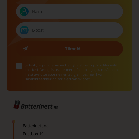
Ja takk, jeg vil gjerne motta nyhetsbrev og skreddersydd
markedsføring fra Batterinett på e-post. Jeg kan når som
helst avslutte abonnementet igjen.
Les mer i vår
samtykkeerklæring for elektronisk post
Batterinett.no
Postbox 19