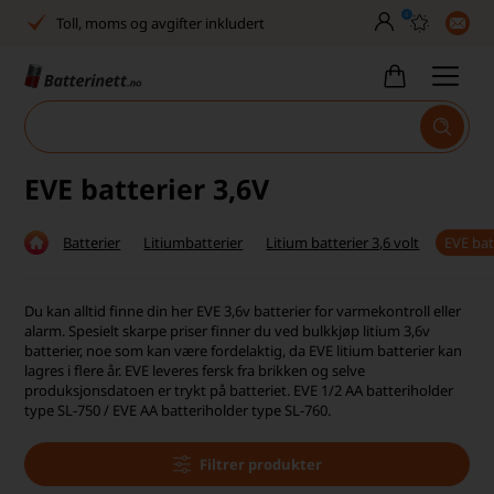
0
30 dagers full returrett
Billig frakt
Tlf. er stengt uke 27–32
Høy kundetilfredshet
EVE batterier 3,6V
Leveringstid 2-5 arbeidsdager
Batterier
Litiumbatterier
Litium batterier 3,6 volt
EVE bat
Toll, moms og avgifter inkludert
Du kan alltid finne din her EVE 3,6v batterier for varmekontroll eller
30 dagers full returrett
alarm. Spesielt skarpe priser finner du ved bulkkjøp litium 3,6v
batterier, noe som kan være fordelaktig, da EVE litium batterier kan
Billig frakt
lagres i flere år. EVE leveres fersk fra brikken og selve
produksjonsdatoen er trykt på batteriet. EVE 1/2 AA batteriholder
Tlf. er stengt uke 27–32
type SL-750 / EVE AA batteriholder type SL-760.
Høy kundetilfredshet
Filtrer produkter