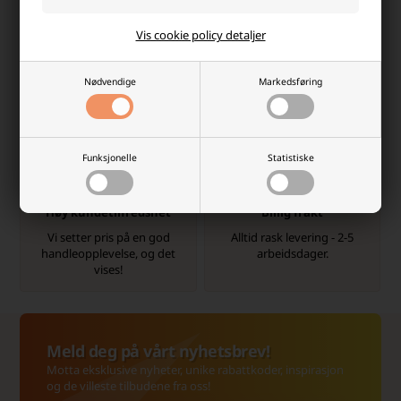
Vis cookie policy detaljer
Rask levering
info@batterinett.no
2-5 arbeidsdager.
Kontakt oss på e-post, så
Nødvendige
Markedsføring
svarer vi så raskt vi kan.
Funksjonelle
Statistiske
Høy kundetilfredshet
Billig frakt
Vi setter pris på en god
Alltid rask levering - 2-5
handleopplevelse, og det
arbeidsdager.
vises!
Meld deg på vårt nyhetsbrev!
Motta eksklusive nyheter, unike rabattkoder, inspirasjon
og de villeste tilbudene fra oss!