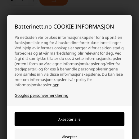
Side 1/1
Batterinett.no COOKIE INFORMASJON
Om EVE
På nettsiden vår brukes informasjonskapsler for å oppnå en
funksjonell side og for å huske dine foretrukne innstillinger.
EVE 3,6 volt batterier er toppkvalitets batterier. EVE 3,6 volt batterier
Ved hjelp av informasjonskapsler sørger vi for at siden stadig
er kjent for lang holdbarhet og lav selvutlading. EVE er blant de
forbedres og at vår markedsføring blir relevant for deg. Ved
største produsentene av 3,6V Lithium Thionyl Chloride-batterier.
å gi ditt samtykke tillater du oss å sette informasjonskapsler
(enten i form av våre egne informasjonskapsler og/eller fra
tredjeparter) og for oss å behandle personopplysningene
Varmestyring og alarmsensor
som samles inn via disse informasjonskapslene. Du kan lese
mer om informasjonskapsler i vår policy for
Ved batteribytte i hjemmet er det viktig at alle batterier skiftes
informasjonskapsler
her
.
samtidig, ellers kan batteriene tømme hverandre. EVE brukes både
til alarmsensor og varmestyring til f.eks. gulvvarmeføler.
Googles personvernerklæring
Hvorfor handle på batterinett?
Det er mange gode grunner, men her er noen