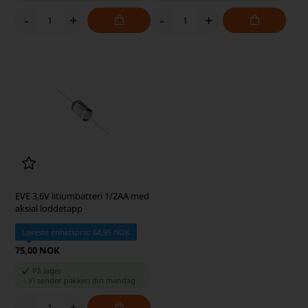
-
+
-
+
EVE 3,6V litiumbatteri 1/2AA med
aksial loddetapp
Laveste enhetspris: 64,95 NOK
75,00 NOK
På lager
-
Vi sender pakken din
mandag
-
+