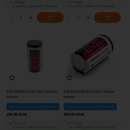
På lager
På lager
-
Vi sender pakken din
mandag
-
Vi sender pakken din
mandag
-
+
-
+
EVE ER34615 3,6V R20 Lithium
EVE ER26500 R14 3,6V Lithium
batteri
batteri
Laveste enhetspris: 208,75 NOK
Laveste enhetspris: 158,00 NOK
299,95 NOK
269,95 NOK
På lager
På lager
-
Vi sender pakken din
mandag
-
Vi sender pakken din
mandag