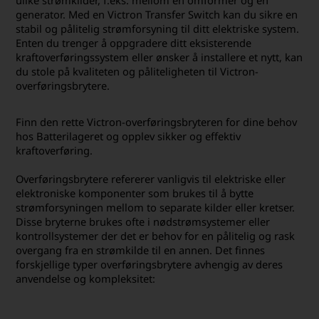
ulike strømkilder, f.eks. mellom en omformer og en
generator. Med en Victron Transfer Switch kan du sikre en
stabil og pålitelig strømforsyning til ditt elektriske system.
Enten du trenger å oppgradere ditt eksisterende
kraftoverføringssystem eller ønsker å installere et nytt, kan
du stole på kvaliteten og påliteligheten til Victron-
overføringsbrytere.
Finn den rette Victron-overføringsbryteren for dine behov
hos Batterilageret og opplev sikker og effektiv
kraftoverføring.
Overføringsbrytere refererer vanligvis til elektriske eller
elektroniske komponenter som brukes til å bytte
strømforsyningen mellom to separate kilder eller kretser.
Disse bryterne brukes ofte i nødstrømsystemer eller
kontrollsystemer der det er behov for en pålitelig og rask
overgang fra en strømkilde til en annen. Det finnes
forskjellige typer overføringsbrytere avhengig av deres
anvendelse og kompleksitet: