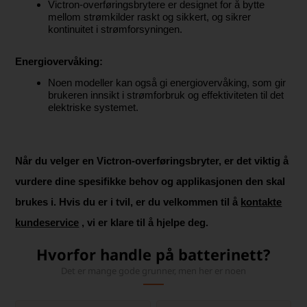
Victron-overføringsbrytere er designet for å bytte
mellom strømkilder raskt og sikkert, og sikrer
kontinuitet i strømforsyningen.
Energiovervåking:
Noen modeller kan også gi energiovervåking, som gir
brukeren innsikt i strømforbruk og effektiviteten til det
elektriske systemet.
Når du velger en Victron-overføringsbryter, er det viktig å
vurdere dine spesifikke behov og applikasjonen den skal
brukes i. Hvis du er i tvil, er du velkommen til å
kontakte
kundeservice
, vi er klare til å hjelpe deg.
Hvorfor handle på batterinett?
Det er mange gode grunner, men her er noen