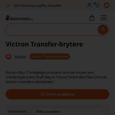
0
Toll, moms og avgifter inkludert
30 dagers full returrett
Billig frakt
Tlf. er stengt uke 27–32
Victron Transfer-brytere
Høy kundetilfredshet
Victron
Victron Transfer-brytere
Leveringstid 2-5 arbeidsdager
Toll, moms og avgifter inkludert
Victron tilbyr 2 forskjellige produkter som kan brukes som
overføringsbrytere. Skaff deg en Transer Switch eller Filax 2 hvis du
30 dagers full returrett
trenger å overføre vekselstrøm.¨'
Billig frakt
Filtrer produkter
Tlf. er stengt uke 27–32
Sorter etter:
Høy kundetilfredshet