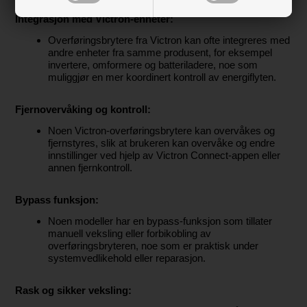
Integrasjon med Victron-enheter:
Overføringsbrytere fra Victron kan ofte integreres med
andre enheter fra samme produsent, for eksempel
invertere, omformere og batteriladere, noe som
muliggjør en mer koordinert kontroll av energiflyten.
Fjernovervåking og kontroll:
Noen Victron-overføringsbrytere kan overvåkes og
fjernstyres, slik at brukeren kan overvåke og endre
innstillinger ved hjelp av Victron Connect-appen eller
annen fjernkontroll.
Bypass funksjon:
Noen modeller har en bypass-funksjon som tillater
manuell veksling eller forbikobling av
overføringsbryteren, noe som er praktisk under
systemvedlikehold eller reparasjon.
Rask og sikker veksling: