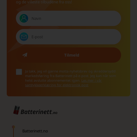
og de villeste tilbudene fra oss!
Ja takk, jeg vil gjerne motta nyhetsbrev og skreddersydd
markedsføring fra Batterinett på e-post. Jeg kan når som
helst avslutte abonnementet igjen.
Les mer i vår
samtykkeerklæring for elektronisk post
Batterinett.no