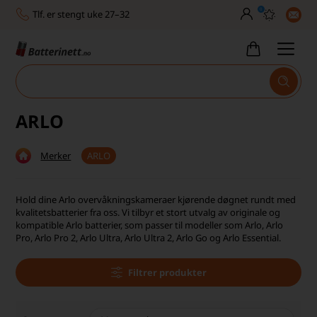
0
Tlf. er stengt uke 27–32
Høy kundetilfredshet
Leveringstid 2-5 arbeidsdager
Toll, moms og avgifter inkludert
ARLO
30 dagers full returrett
Merker
ARLO
Billig frakt
Tlf. er stengt uke 27–32
Hold dine Arlo overvåkningskameraer kjørende døgnet rundt med
kvalitetsbatterier fra oss. Vi tilbyr et stort utvalg av originale og
Høy kundetilfredshet
kompatible Arlo batterier, som passer til modeller som Arlo, Arlo
Pro, Arlo Pro 2, Arlo Ultra, Arlo Ultra 2, Arlo Go og Arlo Essential.
Filtrer produkter