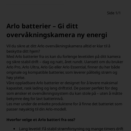
Side 1/1
Arlo batterier – Gi ditt
overvåkningskamera ny energi
Vil du sikre at ditt Arlo overvåkningskamera alltid er klar til å
beskytte ditt hjem?
Med Arlo batterier fra os kan du forlenge levetiden på ditt kamera
og sikre stabil drift – dag og natt, året rundt. Uansett om du bruker
Arlo Pro, Arlo Ultra, Arlo Go eller Arlo Essential, finner du her både
originale og kompatible batterier, som leverer pålitelig strøm og
høy ytelse.
Våre oppladbare Arlo batterier er designet for å levere maksimal
kapasitet, rask lading og lang driftstid. De passer perfekt for deg
som ønsker et overvåkningssystem du kan stole på – uten å måtte
bekymre deg for lavt batterinivå.
Les mer under de enkelte produktene for å finne det batteriet som
passer nøyaktig til din Arlo-modell.
Hvorfor velge et Arlo batteri fra oss?
Lang levetid: Få stabil strømforsyning og mange timers drift