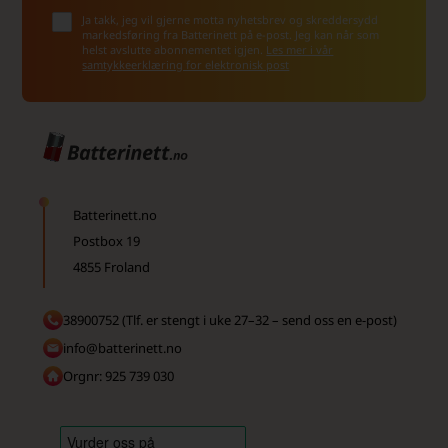
Ja takk, jeg vil gjerne motta nyhetsbrev og skreddersydd
markedsføring fra Batterinett på e-post. Jeg kan når som
helst avslutte abonnementet igjen.
Les mer i vår
samtykkeerklæring for elektronisk post
Batterinett.no
Postbox 19
4855 Froland
38900752 (Tlf. er stengt i uke 27–32 – send oss en e-post)
info@batterinett.no
Orgnr: 925 739 030