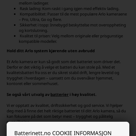
mellom ladinger.
Rask lading: Kom raskt i gang igjen med effektiv lading.
Kompatibilitet: Passer til de mest populære Arlo kameraene
– Pro, Ultra, Go og flere.
Sikkerhet i topp: Innebygd beskyttelse mot overoppheting
og kortslutning.
Kvalitet til prisen: Velg mellom originale eller prisgunstige
kompatible modeller.
Hold ditt Arlo system kjørende uten avbrudd
Et Arlo kamera er kun så godt som det batteriet som driver det.
Derfor er det viktig å velge et batteri du kan stole på. Med et
kvalitetsbatteri fra oss er du sikret stabil drift, lengre levetid og
trygghet i hverdagen – uansett om du overvåker hjemmet,
kontoret eller sommerhuset.
Se også vårt utvalg av
batterier
i høy kvalitet.
Vi er opptatt av kvalitet, driftssikkerhet og god service. Vi hjelper
deg med å finne det helt riktige batteriet til ditt Arlo kamera, så du
kan fokusere på det som betyr mest – trygghet og pålitelig
overvåkning.
Batterinett.no COOKIE INFORMASJON
Har du bruk for ro i sinnet og trygghet omkring dine