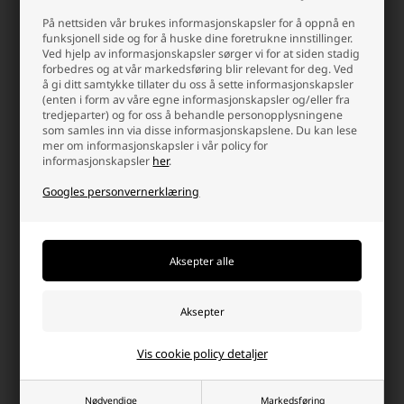
eiendeler?
Hos oss finner du et stort utvalg av
hengelåser
– fra klassiske
På nettsiden vår brukes informasjonskapsler for å oppnå en
funksjonell side og for å huske dine foretrukne innstillinger.
nøkkellåser til smarte kombinasjonslåser. Uansett om du skal sikre
Ved hjelp av informasjonskapsler sørger vi for at siden stadig
ditt skur, din sykkel, ditt skap eller ditt verktøy, har vi låsen som
forbedres og at vår markedsføring blir relevant for deg. Ved
passer til ditt behov. Sikre dine ting med en hengelås du kan stole
å gi ditt samtykke tillater du oss å sette informasjonskapsler
på – og få ro i sinnet hver dag.
(enten i form av våre egne informasjonskapsler og/eller fra
tredjeparter) og for oss å behandle personopplysningene
som samles inn via disse informasjonskapslene. Du kan lese
Hvorfor handle på batterinett?
mer om informasjonskapsler i vår policy for
informasjonskapsler
her
.
Det er mange gode grunner, men her er noen
Googles personvernerklæring
Rask levering
info@batterinett.no
2-5 arbeidsdager.
Kontakt oss på e-post, så
svarer vi så raskt vi kan.
Vis cookie policy detaljer
Nødvendige
Markedsføring