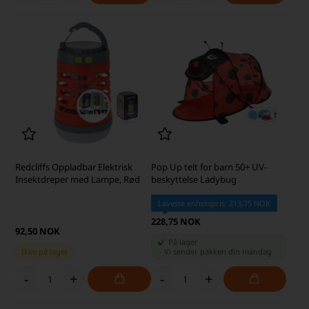
Redcliffs Oppladbar Elektrisk
Pop Up telt for barn 50+ UV-
Insektdreper med Lampe, Rød
beskyttelse Ladybug
Laveste enhetspris: 213,75 NOK
228,75 NOK
92,50 NOK
På lager
Ikke på lager
-
Vi sender pakken din
mandag
-
+
-
+