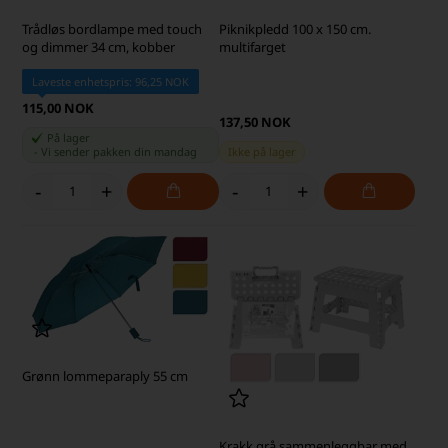
Trådløs bordlampe med touch
Piknikpledd 100 x 150 cm.
og dimmer 34 cm, kobber
multifarget
Laveste enhetspris: 96,25 NOK
115,00 NOK
137,50 NOK
På lager
-
Vi sender pakken din
mandag
Ikke på lager
-
+
-
+
Grønn lommeparaply 55 cm
Krakk grå sammenleggbar med