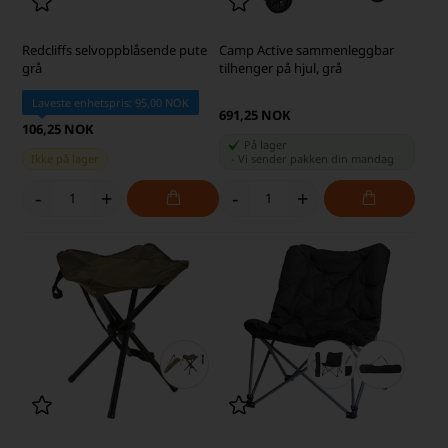
Redcliffs selvoppblåsende pute
Camp Active sammenleggbar
grå
tilhenger på hjul, grå
Laveste enhetspris: 95,00 NOK
691,25 NOK
106,25 NOK
På lager
Ikke på lager
-
Vi sender pakken din
mandag
-
+
-
+