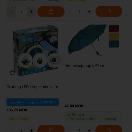
-
+
-
+
Rød poseparaply 55 cm
Grundig LED-lampe med vifte
Laveste enhetspris: 85,00 NOK
45,00 NOK
106,25 NOK
På lager
Ikke på lager
-
Vi sender pakken din
mandag
-
+
-
+