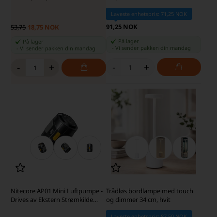
Laveste enhetspris: 71,25 NOK
91,25 NOK
53,75
18,75 NOK
På lager
På lager
-
Vi sender pakken din
mandag
-
Vi sender pakken din
mandag
-
+
-
+
Nitecore AP01 Mini Luftpumpe -
Trådløs bordlampe med touch
Drives av Ekstern Strømkilde
og dimmer 34 cm, hvit
f.eks. Powerbank
Laveste enhetspris: 87,50 NOK