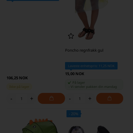
Poncho regnfrakk gul
Laveste enhetspris: 11,25 NOK
15,00 NOK
106,25 NOK
På lager
Ikke på lager
-
Vi sender pakken din
mandag
-
+
-
+
- 20%
SKARP PRIS · SKARP PRIS