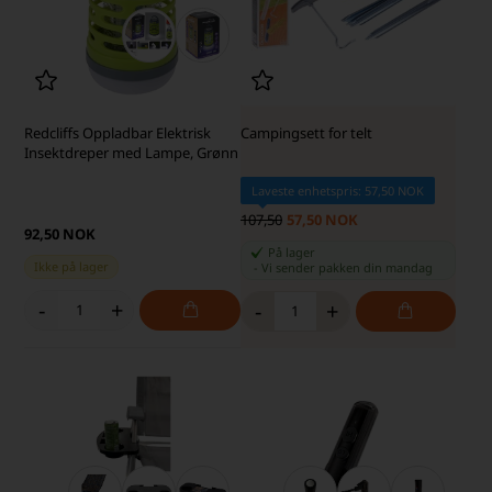
Redcliffs Oppladbar Elektrisk
Campingsett for telt
Insektdreper med Lampe, Grønn
Laveste enhetspris: 57,50 NOK
107,50
57,50 NOK
92,50 NOK
På lager
Ikke på lager
-
Vi sender pakken din
mandag
-
+
-
+