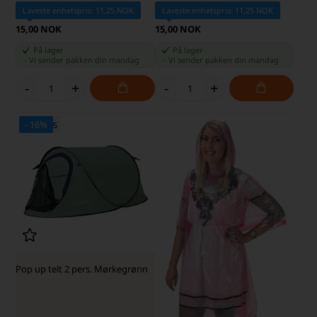
Laveste enhetspris: 11,25 NOK
Laveste enhetspris: 11,25 NOK
15,00 NOK
15,00 NOK
På lager
På lager
-
Vi sender pakken din
mandag
-
Vi sender pakken din
mandag
-
+
-
+
- 16%
SKARP PRIS · SKARP PRIS
Pop up telt 2 pers. Mørkegrønn