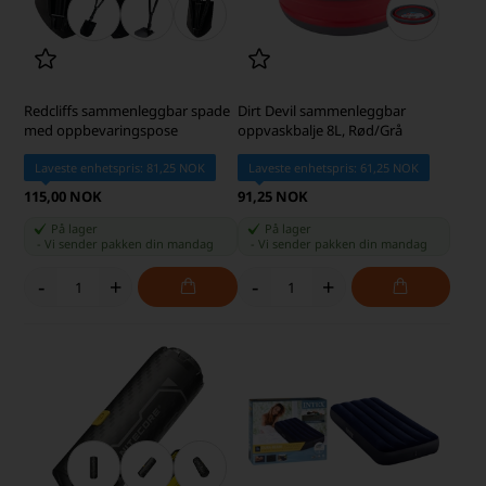
Redcliffs sammenleggbar spade
Dirt Devil sammenleggbar
med oppbevaringspose
oppvaskbalje 8L, Rød/Grå
Laveste enhetspris: 81,25 NOK
Laveste enhetspris: 61,25 NOK
115,00 NOK
91,25 NOK
På lager
På lager
-
Vi sender pakken din
mandag
-
Vi sender pakken din
mandag
-
+
-
+