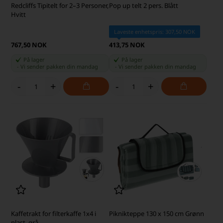
Redcliffs Tipitelt for 2–3 Personer,
Pop up telt 2 pers. Blått
Hvitt
Laveste enhetspris: 307,50 NOK
767,50 NOK
413,75 NOK
På lager
På lager
-
Vi sender pakken din
mandag
-
Vi sender pakken din
mandag
-
+
-
+
Kaffetrakt for filterkaffe 1x4 i
Piknikteppe 130 x 150 cm Grønn
plast, grå