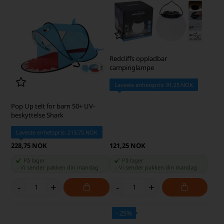
Redcliffs oppladbar
campinglampe
Laveste enhetspris: 91,25 NOK
Pop Up telt for barn 50+ UV-
beskyttelse Shark
Laveste enhetspris: 213,75 NOK
228,75 NOK
121,25 NOK
På lager
På lager
-
Vi sender pakken din
mandag
-
Vi sender pakken din
mandag
-
+
-
+
- 25%
SKARP PRIS · SKARP PRIS