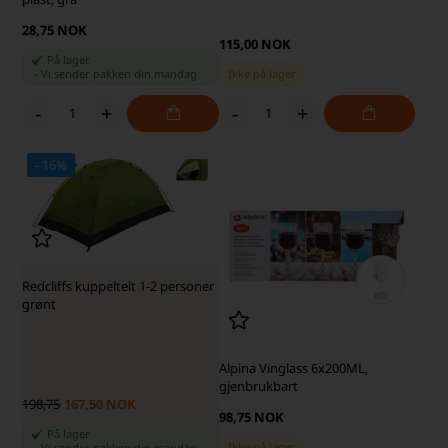
28,75 NOK
115,00 NOK
På lager
-
Vi sender pakken din
mandag
Ikke på lager
-
+
-
+
- 16%
SKARP PRIS · SKARP PRIS
Redcliffs kuppeltelt 1-2 personer
grønt
Alpina Vinglass 6x200ML,
gjenbrukbart
198,75
167,50 NOK
98,75 NOK
På lager
Ikke på lager
-
Vi sender pakken din
mandag