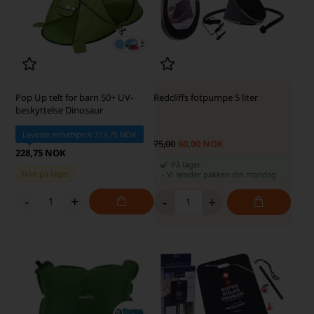
Pop Up telt for barn 50+ UV-
Redcliffs fotpumpe 5 liter
beskyttelse Dinosaur
Laveste enhetspris: 213,75 NOK
75,00
60,00 NOK
228,75 NOK
På lager
Ikke på lager
-
Vi sender pakken din
mandag
-
+
-
+