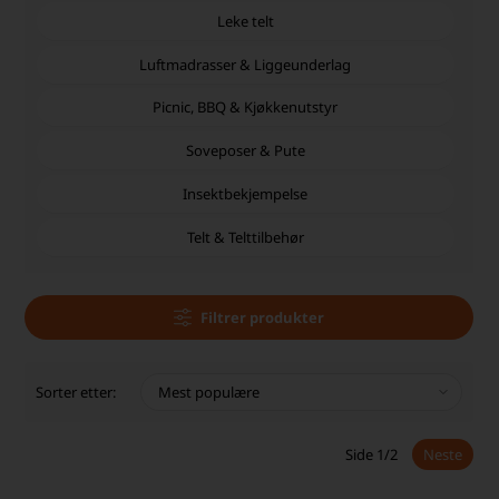
Leke telt
Luftmadrasser & Liggeunderlag
Picnic, BBQ & Kjøkkenutstyr
Soveposer & Pute
Insektbekjempelse
Telt & Telttilbehør
Filtrer produkter
Sorter etter:
Side 1/2
Neste