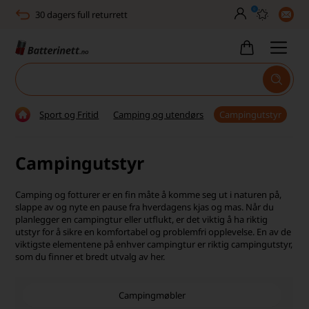
0
30 dagers full returrett
Billig frakt
Tlf. er stengt uke 27–32
Høy kundetilfredshet
Sport og Fritid
Camping og utendørs
Campingutstyr
Leveringstid 2-5 arbeidsdager
Campingutstyr
Toll, moms og avgifter inkludert
30 dagers full returrett
Camping og fotturer er en fin måte å komme seg ut i naturen på,
slappe av og nyte en pause fra hverdagens kjas og mas. Når du
Billig frakt
planlegger en campingtur eller utflukt, er det viktig å ha riktig
utstyr for å sikre en komfortabel og problemfri opplevelse. En av de
viktigste elementene på enhver campingtur er riktig campingutstyr,
Tlf. er stengt uke 27–32
som du finner et bredt utvalg av her.
Høy kundetilfredshet
Campingmøbler