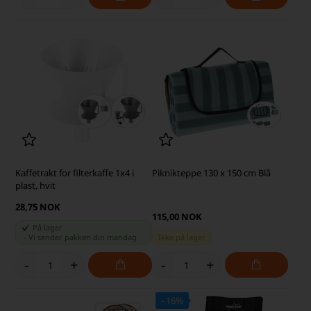
Kaffetrakt for filterkaffe 1x4 i
Piknikteppe 130 x 150 cm Blå
plast, hvit
28,75 NOK
115,00 NOK
På lager
-
Vi sender pakken din
mandag
Ikke på lager
-
+
-
+
- 16%
SKARP PRIS · SKARP PRIS