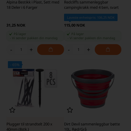
Alpina Bestikk i Plast, Sett med
Redcliffs sammenleggbar
18 Deler i 6 Farger
campingkrakk med 4 ben, svart
Laveste enhetspris: 106,25 NOK
31,25 NOK
115,00 NOK
På lager
På lager
-
Vi sender pakken din
mandag
-
Vi sender pakken din
mandag
-
+
-
+
- 65%
SKARP PRIS · SKARP PRIS
Plugger til strandtelt 200 x
Dirt Devil sammenleggbar bøtte
40mm (8stk.)
10L, Rød/Grå