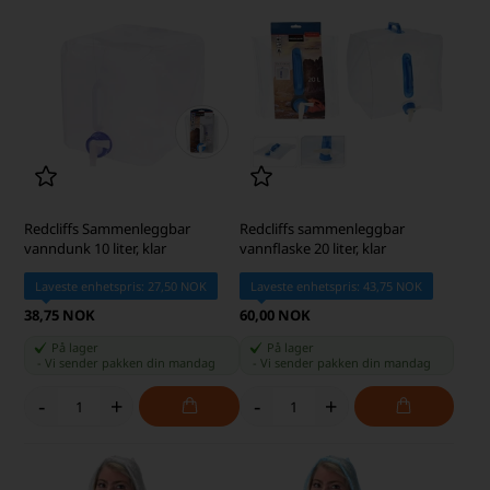
Redcliffs Sammenleggbar
Redcliffs sammenleggbar
vanndunk 10 liter, klar
vannflaske 20 liter, klar
Laveste enhetspris: 27,50 NOK
Laveste enhetspris: 43,75 NOK
38,75 NOK
60,00 NOK
På lager
På lager
-
Vi sender pakken din
mandag
-
Vi sender pakken din
mandag
-
+
-
+