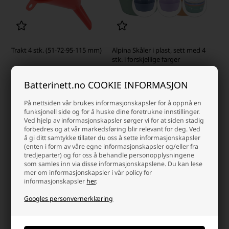
Trakt 4 stk. (51-72-95-115 mm)
Alpina Skåler i plast, sett med 4
stk. i forskjellige farger
Laveste enhetspris: 53,75 NOK
Batterinett.no COOKIE INFORMASJON
60,00 NOK
31,25 NOK
På nettsiden vår brukes informasjonskapsler for å oppnå en
På lager
På lager
funksjonell side og for å huske dine foretrukne innstillinger.
-
Vi sender pakken din
mandag
-
Vi sender pakken din
mandag
Ved hjelp av informasjonskapsler sørger vi for at siden stadig
forbedres og at vår markedsføring blir relevant for deg. Ved
-
+
-
+
å gi ditt samtykke tillater du oss å sette informasjonskapsler
(enten i form av våre egne informasjonskapsler og/eller fra
tredjeparter) og for oss å behandle personopplysningene
- 58%
SKARP PRIS · SKARP PRIS
som samles inn via disse informasjonskapslene. Du kan lese
mer om informasjonskapsler i vår policy for
informasjonskapsler
her
.
Googles personvernerklæring