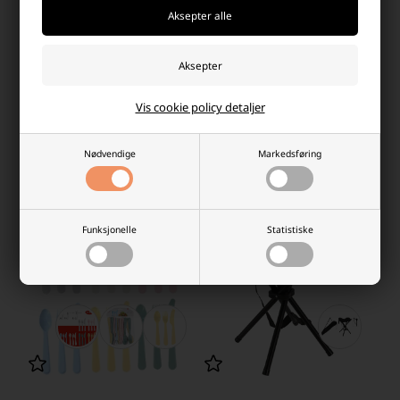
Plugger til strandtelt 105 x
Intex luftmadrass dobbel
32mm (12stk.)
(137x191x25cm)
260,00 NOK
45,00
18,75 NOK
Vis cookie policy detaljer
På lager
På lager
-
Vi sender pakken din
mandag
-
Vi sender pakken din
mandag
Nødvendige
Markedsføring
-
+
-
+
Funksjonelle
Statistiske