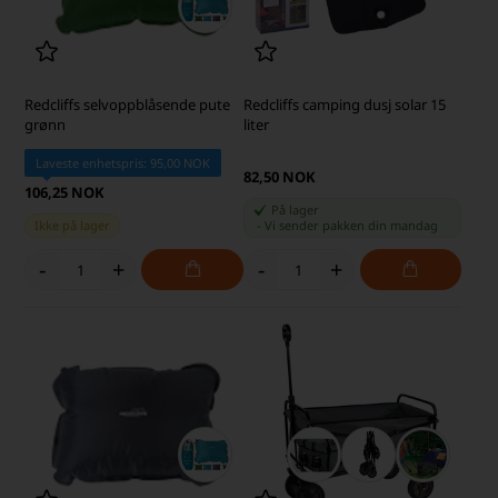
Redcliffs selvoppblåsende pute
Redcliffs camping dusj solar 15
grønn
liter
Laveste enhetspris: 95,00 NOK
82,50 NOK
106,25 NOK
På lager
Ikke på lager
-
Vi sender pakken din
mandag
-
+
-
+