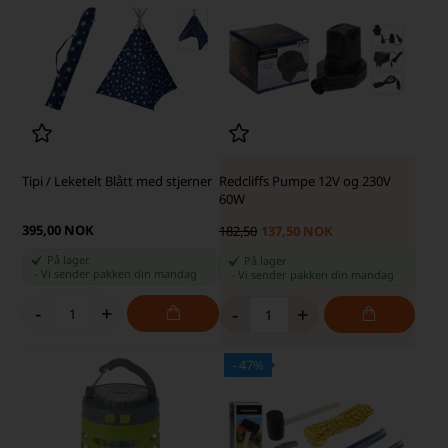
Tipi / Leketelt Blått med stjerner
Redcliffs Pumpe 12V og 230V
60W
395,00 NOK
182,50
137,50 NOK
På lager
På lager
-
Vi sender pakken din
mandag
-
Vi sender pakken din
mandag
-
+
-
+
- 47%
SKARP PRIS · SKARP PRIS