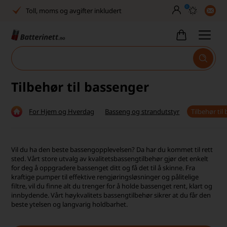
0
30 dagers full returrett
Billig frakt
Tlf. er stengt uke 27–32
Høy kundetilfredshet
Tilbehør til bassenger
Leveringstid 2-5 arbeidsdager
For Hjem og Hverdag
Basseng og strandutstyr
Tilbehør til
Toll, moms og avgifter inkludert
30 dagers full returrett
Vil du ha den beste bassengopplevelsen? Da har du kommet til rett
sted. Vårt store utvalg av kvalitetsbassengtilbehør gjør det enkelt
Billig frakt
for deg å oppgradere bassenget ditt og få det til å skinne.
Fra
kraftige pumper til effektive rengjøringsløsninger og pålitelige
Tlf. er stengt uke 27–32
filtre, vil du finne alt du trenger for å holde bassenget rent, klart og
innbydende. Vårt høykvalitets bassengtilbehør sikrer at du får den
Høy kundetilfredshet
beste ytelsen og langvarig holdbarhet.