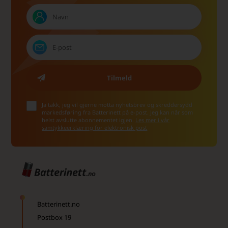
Ja takk, jeg vil gjerne motta nyhetsbrev og skreddersydd
markedsføring fra Batterinett på e-post. Jeg kan når som
helst avslutte abonnementet igjen.
Les mer i vår
samtykkeerklæring for elektronisk post
Batterinett.no
Postbox 19