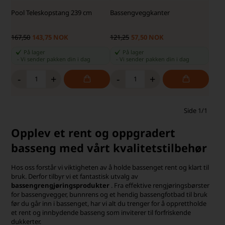
Pool Teleskopstang 239 cm
Bassengveggkanter
167,50
143,75 NOK
121,25
57,50 NOK
På lager
På lager
-
Vi sender pakken din
i dag
-
Vi sender pakken din
i dag
-
+
-
+
Side 1/1
Opplev et rent og oppgradert
basseng med vårt kvalitetstilbehør
Hos oss forstår vi viktigheten av å holde bassenget rent og klart til
bruk. Derfor tilbyr vi et fantastisk utvalg av
bassengrengjøringsprodukter
. Fra effektive rengjøringsbørster
for bassengvegger, bunnrens og et hendig bassengfotbad til bruk
før du går inn i bassenget, har vi alt du trenger for å opprettholde
et rent og innbydende basseng som inviterer til forfriskende
dukkerter.