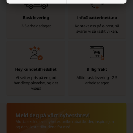
Rask levering
info@batterinett.no
2-5 arbeidsdager.
Kontakt oss på e-post, så
svarer vi så raskt vi kan.
Høy kundetilfredshet
Billig frakt
Vi setter pris på en god
Alltid rask levering - 2-5
handleopplevelse, og det
arbeidsdager.
vises!
Meld deg på vårt nyhetsbrev!
Motta eksklusive nyheter, unike rabattkoder, inspirasjon
og de villeste tilbudene fra oss!