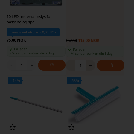
10 LED undervannslys for
basseng og spa
Laveste enhetspris: 60,00 NOK
75,00 NOK
167,50
115,00 NOK
På lager
På lager
-
Vi sender pakken din
i dag
-
Vi sender pakken din
i dag
-
+
-
+
- 14%
- 53%