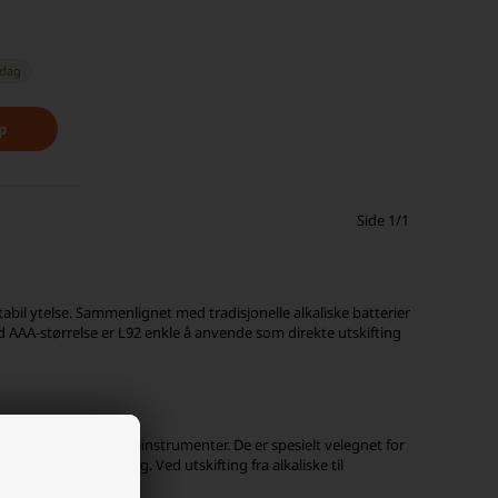
 dag
Side 1/1
abil ytelse. Sammenlignet med tradisjonelle alkaliske batterier
 AAA-størrelse er L92 enkle å anvende som direkte utskifting
edisinsk utstyr og måleinstrumenter. De er spesielt velegnet for
har lav selvutlading. Ved utskifting fra alkaliske til
l kompatibilitet.