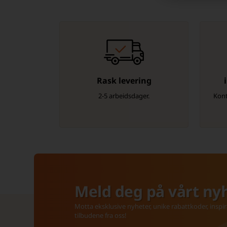
Rask levering
2-5 arbeidsdager.
Kont
Meld deg på vårt ny
Motta eksklusive nyheter, unike rabattkoder, inspir
tilbudene fra oss!