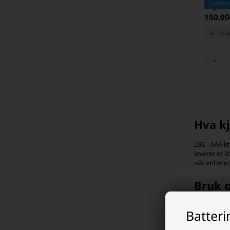
Laveste
150,0
På l
-
Hva kj
L92 - AAA l
leverer et 
når enheten 
Bruk o
AAA - lithiu
Batter
utstyr med 
lithiumbatte