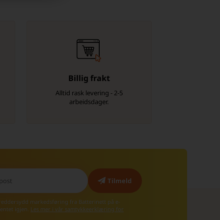
Billig frakt
Alltid rask levering - 2-5
arbeidsdager.
kreddersydd markedsføring fra Batterinett på e-
entet igjen.
Les mer i vår samtykkeerklæring for