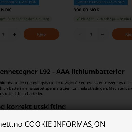
 enhetspris: 142,50 NOK
Laveste enhetspris: 273,75 NOK
0 NOK
300,00 NOK
ager
-
Vi sender pakken din
i dag
På lager
-
Vi sender pakken din
i
+
-
+
ennetegner L92 - AAA lithiumbatterier
ithiumbatterier er engangsbatterier utviklet for enheter som krever høy og st
lithiumbatteri mer ensartet spenning gjennom hele utladingen. Med standard
støtter lithiumbatterier.
g korrekt utskifting
mbatterier brukes ofte i digitalkameraer, blits, trådløse sensorer, alarmer, m
inett.no COOKIE INFORMASJON
høyt strømforbruk eller enheter som brukes uregelmessig, da lithiumbatterier 
ri anbefales det alltid å kontrollere produsentens spesifikasjoner for optima