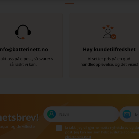
info@batterinett.no
Høy kundetilfredshet
akt oss på e-post, så svarer vi
Vi setter pris på en god
så raskt vi kan.
handleopplevelse, og det vises!
hetsbrev!
asjon og de villeste
Ja takk, jeg vil gjerne motta nyhetsbrev og s
post. Jeg kan når som helst avslutte abonnem
elektronisk post