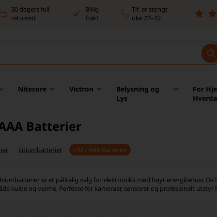
30 dagers full
Billig
Tlf. er stengt
returrett
frakt
uke 27–32
Nitecore
Victron
Belysning og
For Hj
Lys
Hverd
 AAA Batterier
ier
Litiumbatterier
L92 / AAA Batterier
thiumbatterier er et pålitelig valg for elektronikk med høyt energibehov. De 
både kulde og varme. Perfekte for kameraer, sensorer og profesjonelt utstyr 