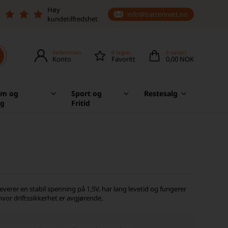
Høy
info@batterinett.no
kundetilfredshet
Velkommen
0
lagret
0
vare(r)
Konto
Favoritt
0,00 NOK
em og
Sport og
Restesalg
ag
Fritid
leverer en stabil spenning på 1,5V, har lang levetid og fungerer
hvor driftssikkerhet er avgjørende.