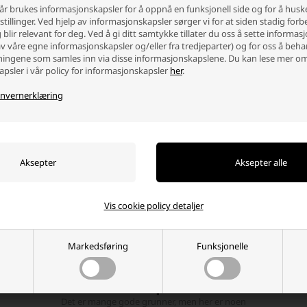
år brukes informasjonskapsler for å oppnå en funksjonell side og for å husk
 med lithiumbatteri i L92-format
tillinger. Ved hjelp av informasjonskapsler sørger vi for at siden stadig forb
blir relevant for deg. Ved å gi ditt samtykke tillater du oss å sette informas
il spenning på 1,5V under hele bruken
av våre egne informasjonskapsler og/eller fra tredjeparter) og for oss å beh
 levetid og høy energitetthet
ingene som samles inn via disse informasjonskapslene. Du kan lese mer o
vekt sammenlignet med alkaliske batterier
psler i vår policy for informasjonskapsler
her
.
tssikker i både lave og høye temperaturer
 holdbarhet ved lagring
nvernerklæring
kapene gjør L92 - AAA lithiumbatterier til et opplagt valg for både private 
t.
et, sikkerhet og relaterte produkter
rier er kjent for sin høye kvalitet og pålitelighet. L92 AAA-batterier er ikk
e enheter kan det være relevant å velge andre lithiumtyper.
re
knappecellebatterier
, hvor du finner lithiumbatterier i kompakte formater 
Vis cookie policy detaljer
Markedsføring
Funksjonelle
Hvorfor handle på batterinett?
Det er mange gode grunner, men her er noen