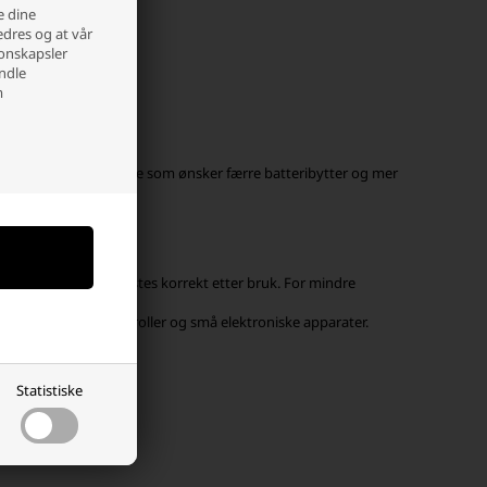
e dine
edres og at vår
jonskapsler
andle
m
og profesjonelle brukere som ønsker færre batteribytter og mer
e oppladbare og bør kastes korrekt etter bruk. For mindre
for klokker, fjernkontroller og små elektroniske apparater.
Statistiske