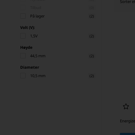
Sorter e
Tilbud
(0)
På lager
(2)
Volt (V):
1,5V
(2)
Høyde
44,5 mm
(2)
Diameter
10,5 mm
(2)
Energize