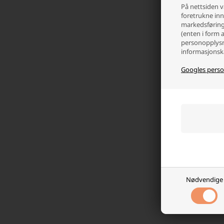
På nettsiden v
Fordeler
foretrukne inns
markedsføring 
Stab
(enten i form 
Lang
personopplysn
Lav 
informasjonska
Drif
Lang
Googles perso
Disse egens
pålitelig drif
Kvalit
Lithiumbatte
elektronisk
Se også vå
Nødvendige