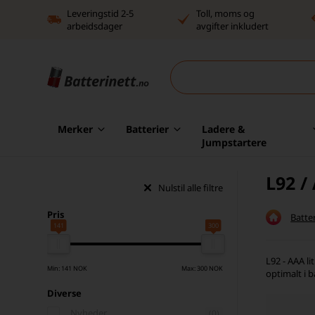
Leveringstid 2-5
Toll, moms og
arbeidsdager
avgifter inkludert
Merker
Batterier
Ladere &
Jumpstartere
L92 /
Nulstil alle filtre
Pris
Batter
141
300
L92 - AAA li
Min: 141 NOK
Max: 300 NOK
optimalt i 
Diverse
Nyheder
(0)