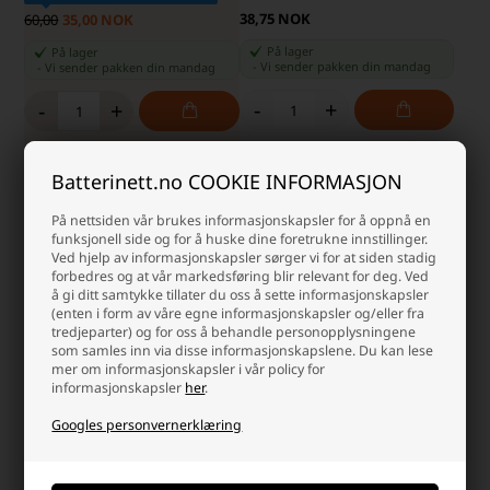
38,75 NOK
60,00
35,00 NOK
På lager
På lager
-
Vi sender pakken din
mandag
-
Vi sender pakken din
mandag
-
+
-
+
Batterinett.no COOKIE INFORMASJON
På nettsiden vår brukes informasjonskapsler for å oppnå en
funksjonell side og for å huske dine foretrukne innstillinger.
Ved hjelp av informasjonskapsler sørger vi for at siden stadig
forbedres og at vår markedsføring blir relevant for deg. Ved
å gi ditt samtykke tillater du oss å sette informasjonskapsler
(enten i form av våre egne informasjonskapsler og/eller fra
tredjeparter) og for oss å behandle personopplysningene
som samles inn via disse informasjonskapslene. Du kan lese
mer om informasjonskapsler i vår policy for
informasjonskapsler
her
.
Refleksbånd Slap Wrap
Redcliffs sammenleggbar spade
med oppbevaringspose
Googles personvernerklæring
Laveste enhetspris: 31,25 NOK
Laveste enhetspris: 81,25 NOK
60,00 NOK
115,00 NOK