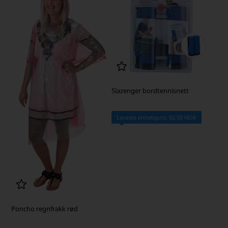
Slazenger bordtennisnett
Laveste enhetspris: 92,50 NOK
Poncho regnfrakk rød