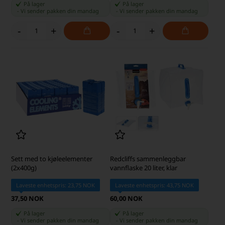
På lager
På lager
-
Vi sender pakken din
mandag
-
Vi sender pakken din
mandag
-
+
-
+
Sett med to kjøleelementer
Redcliffs sammenleggbar
(2x400g)
vannflaske 20 liter, klar
Laveste enhetspris: 23,75 NOK
Laveste enhetspris: 43,75 NOK
37,50 NOK
60,00 NOK
På lager
På lager
-
Vi sender pakken din
mandag
-
Vi sender pakken din
mandag