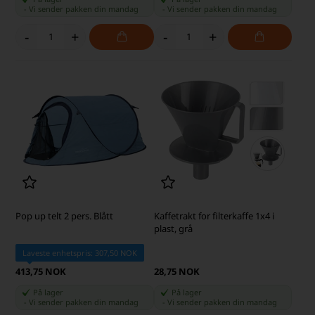
-
Vi sender pakken din
mandag
-
Vi sender pakken din
mandag
-
+
-
+
Pop up telt 2 pers. Blått
Kaffetrakt for filterkaffe 1x4 i
plast, grå
Laveste enhetspris: 307,50 NOK
413,75 NOK
28,75 NOK
På lager
På lager
-
Vi sender pakken din
mandag
-
Vi sender pakken din
mandag