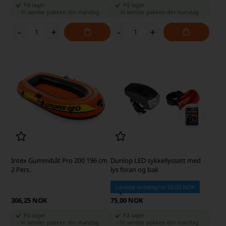
På lager
På lager
-
Vi sender pakken din
mandag
-
Vi sender pakken din
mandag
-
+
-
+
Intex Gummibåt Pro 200 196 cm
Dunlop LED sykkellyssett med
2 Pers.
lys foran og bak
Laveste enhetspris: 60,00 NOK
306,25 NOK
75,00 NOK
På lager
På lager
-
Vi sender pakken din
mandag
-
Vi sender pakken din
mandag