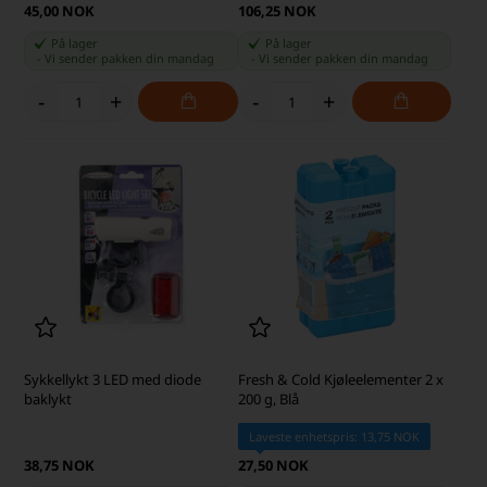
45,00 NOK
106,25 NOK
På lager
På lager
-
Vi sender pakken din
mandag
-
Vi sender pakken din
mandag
-
+
-
+
Sykkellykt 3 LED med diode
Fresh & Cold Kjøleelementer 2 x
baklykt
200 g, Blå
Laveste enhetspris: 13,75 NOK
38,75 NOK
27,50 NOK