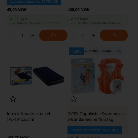
Laveste enhetspris: 38,75 NOK
45,00 NOK
460,00 NOK
På lager
På lager
-
Vi sender pakken din
mandag
-
Vi sender pakken din
mandag
-
+
-
+
- 28%
SKARP PRIS · SKARP PRIS
Intex luftmadrass enkel
INTEX Oppblåsbar Svømmevest
(76x191x25cm)
3-6 år Bæreevne 18-30 kg
Laveste enhetspris: 76,25 NOK
198,75 NOK