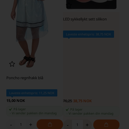
LED sykkellykt sett silikon
Laveste enhetspris: 38,75 NOK
Poncho regnfrakk blå
Laveste enhetspris: 11,25 NOK
15,00 NOK
76,25
38,75 NOK
På lager
På lager
-
Vi sender pakken din
mandag
-
Vi sender pakken din
mandag
-
+
-
+