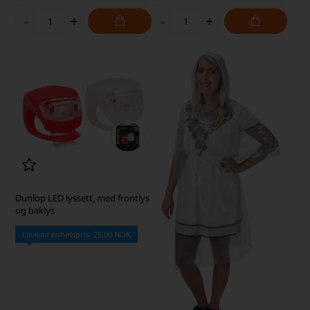
-
+
-
+
Dunlop LED lyssett, med frontlys
og baklys
Laveste enhetspris: 25,00 NOK