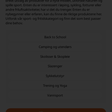
bredt utvalg av produkter for å nyte fritiden, utforske naturen og
spille sport. Enten du er interessert i løping, sykling, fotturer eller
andre friluftsaktiviteter, har vi det du trenger. Enten du er
nybegynner eller erfaren, kan du finne de riktige produktene her.
Utforsk vår sport- og fritidskategori og finn det som best passer
dine behov.
Back to School
Camping og utendørs
Skolisser & Skopleie
Slazenger
Sykkelutstyr
Trening og Yoga
Vannsport