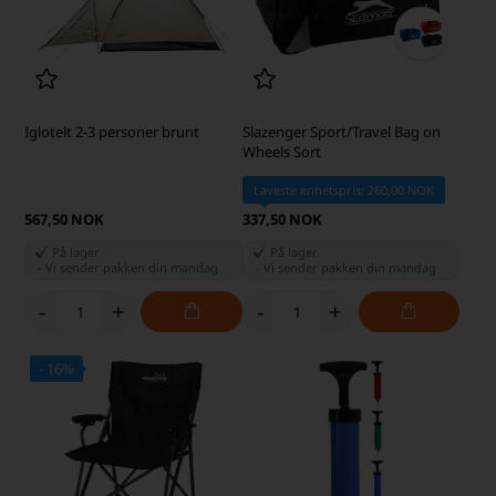
Iglotelt 2-3 personer brunt
Slazenger Sport/Travel Bag on
Wheels Sort
Laveste enhetspris: 260,00 NOK
567,50 NOK
337,50 NOK
På lager
På lager
-
Vi sender pakken din
mandag
-
Vi sender pakken din
mandag
-
+
-
+
- 16%
SKARP PRIS · SKARP PRIS