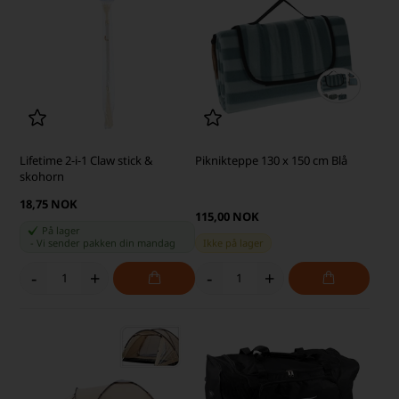
Lifetime 2-i-1 Claw stick &
Piknikteppe 130 x 150 cm Blå
skohorn
18,75 NOK
115,00 NOK
På lager
-
Vi sender pakken din
mandag
Ikke på lager
-
+
-
+