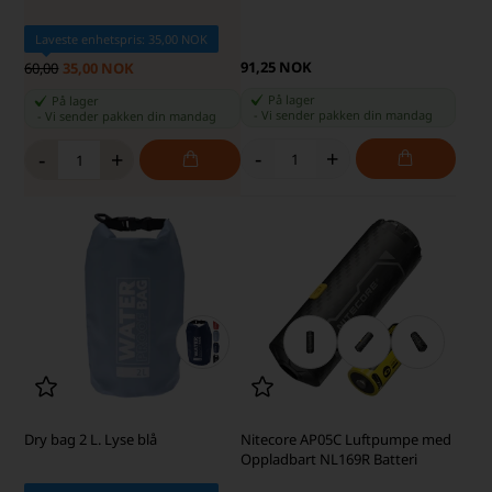
Laveste enhetspris: 35,00 NOK
91,25 NOK
60,00
35,00 NOK
På lager
På lager
-
Vi sender pakken din
mandag
-
Vi sender pakken din
mandag
-
+
-
+
Dry bag 2 L. Lyse blå
Nitecore AP05C Luftpumpe med
Oppladbart NL169R Batteri