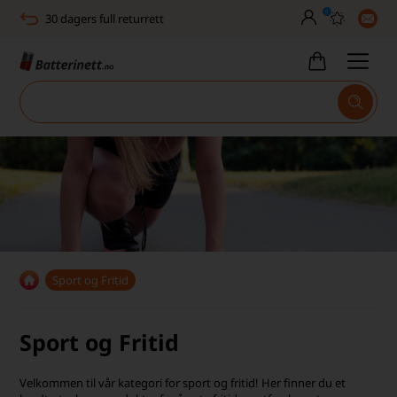
0
30 dagers full returrett
Billig frakt
Tlf. er stengt uke 27–32
Høy kundetilfredshet
Leveringstid 2-5 arbeidsdager
Toll, moms og avgifter inkludert
30 dagers full returrett
Billig frakt
Sport og Fritid
Tlf. er stengt uke 27–32
Sport og Fritid
Høy kundetilfredshet
Velkommen til vår kategori for sport og fritid! Her finner du et