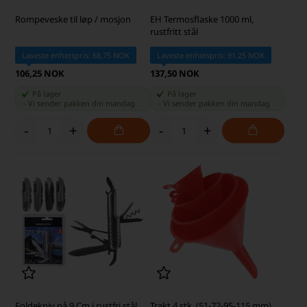
Rompeveske til løp / mosjon
EH Termosflaske 1000 ml,
rustfritt stål
Laveste enhetspris: 68,75 NOK
Laveste enhetspris: 91,25 NOK
106,25 NOK
137,50 NOK
På lager
På lager
-
Vi sender pakken din
mandag
-
Vi sender pakken din
mandag
-
+
-
+
Foldekniv på 9 Cm i rustfri stål
Trakt 4 stk. (51-72-95-115 mm)