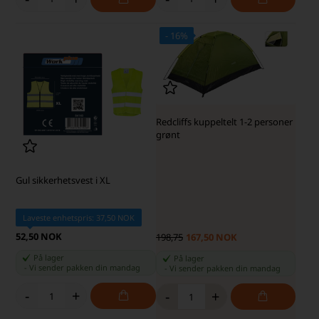
- 16%
SKARP PRIS · SKARP PRIS
Redcliffs kuppeltelt 1-2 personer
grønt
Gul sikkerhetsvest i XL
Laveste enhetspris: 37,50 NOK
52,50 NOK
198,75
167,50 NOK
På lager
På lager
-
Vi sender pakken din
mandag
-
Vi sender pakken din
mandag
-
+
-
+