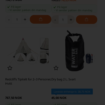
106,25
76,25 NOK
På lager
På lager
-
Vi sender pakken din
mandag
-
Vi sender pakken din
mandag
-
+
-
+
Redcliffs Tipitelt for 2–3 Personer,
Dry bag 2 L. Svart
Hvitt
Laveste enhetspris: 38,75 NOK
767,50 NOK
45,00 NOK
På lager
På lager