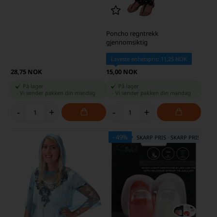
Poncho regntrekk
gjennomsiktig
Laveste enhetspris: 11,25 NOK
28,75 NOK
15,00 NOK
På lager
På lager
-
Vi sender pakken din
mandag
-
Vi sender pakken din
mandag
-
+
-
+
- 49%
SKARP PRIS · SKARP PRIS