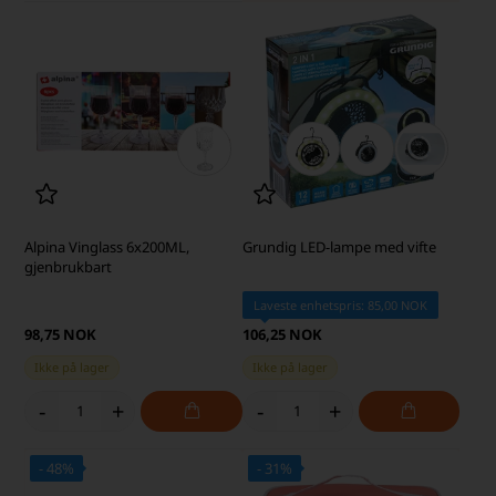
Alpina Vinglass 6x200ML,
Grundig LED-lampe med vifte
gjenbrukbart
Laveste enhetspris: 85,00 NOK
98,75 NOK
106,25 NOK
Ikke på lager
Ikke på lager
-
+
-
+
- 48%
- 31%
SKARP PRIS · SKARP PRIS
SKARP PRIS · SKARP PRIS