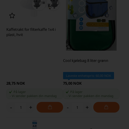
Kaffetrakt for filterkaffe 1x4 i
plast, hvit
Cool kjølebag 8 liter grønn
Laveste enhetspris: 60,00 NOK
28,75 NOK
75,00 NOK
På lager
På lager
-
Vi sender pakken din
mandag
-
Vi sender pakken din
mandag
-
+
-
+