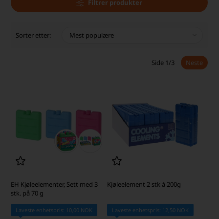
Filtrer produkter
Sorter etter:
Side 1/3
Neste
EH Kjøleelementer, Sett med 3
Kjøleelement 2 stk á 200g
stk. på 70 g
Laveste enhetspris: 10,00 NOK
Laveste enhetspris: 12,50 NOK