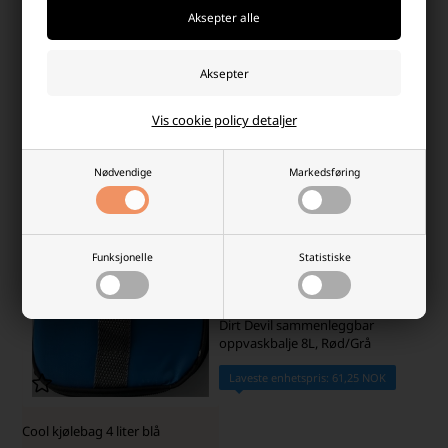
På lager
På lager
-
Vi sender pakken din
mandag
-
Vi sender pakken din
mandag
-
+
-
+
Vis cookie policy detaljer
- 42%
SKARP PRIS · SKARP PRIS
Nødvendige
Markedsføring
Funksjonelle
Statistiske
Dirt Devil sammenleggbar
oppvaskbalje 8L, Rød/Grå
Laveste enhetspris: 61,25 NOK
Cool kjølebag 4 liter blå