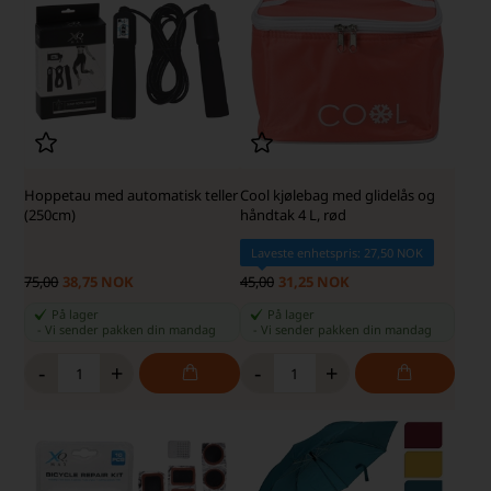
Hoppetau med automatisk teller
Cool kjølebag med glidelås og
(250cm)
håndtak 4 L, rød
Laveste enhetspris: 27,50 NOK
75,00
38,75 NOK
45,00
31,25 NOK
På lager
På lager
-
Vi sender pakken din
mandag
-
Vi sender pakken din
mandag
-
+
-
+