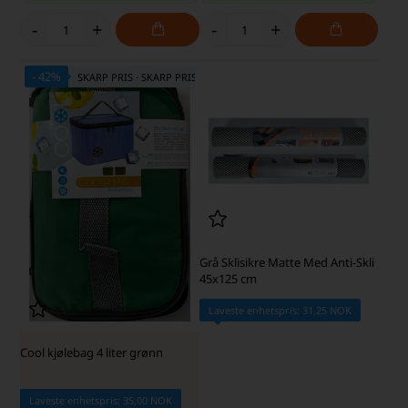
-
+
-
+
- 42%
SKARP PRIS · SKARP PRIS
Grå Sklisikre Matte Med Anti-Skli
45x125 cm
Laveste enhetspris: 31,25 NOK
Cool kjølebag 4 liter grønn
Laveste enhetspris: 35,00 NOK