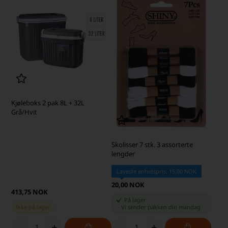
Kjøleboks 2 pak 8L + 32L
Grå/Hvit
Skolisser 7 stk. 3 assorterte
lengder
Laveste enhetspris: 15,00 NOK
20,00 NOK
413,75 NOK
På lager
Ikke på lager
-
Vi sender pakken din
mandag
-
+
-
+