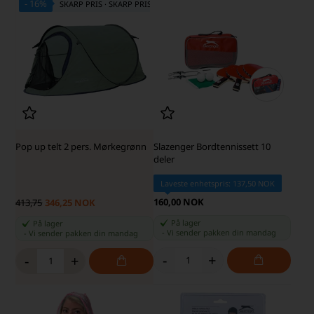
- 16%
SKARP PRIS · SKARP PRIS
Pop up telt 2 pers. Mørkegrønn
Slazenger Bordtennissett 10
deler
Laveste enhetspris: 137,50 NOK
160,00 NOK
413,75
346,25 NOK
På lager
På lager
-
Vi sender pakken din
mandag
-
Vi sender pakken din
mandag
-
+
-
+