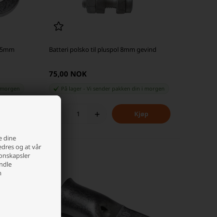
0,5mm
Batteri polsko til pluspol 8mm gevind
75,00 NOK
 morgen
På lager
-
Vi sender pakken din
i morgen
-
+
e dine
edres og at vår
jonskapsler
andle
m