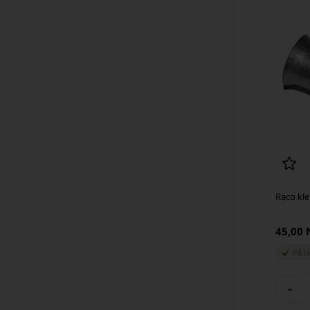
Raco kl
45,00
På l
-