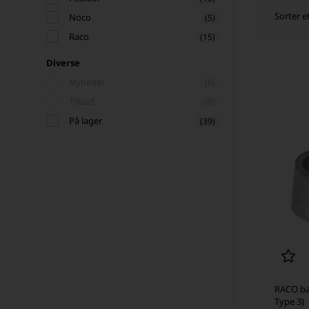
Sorter e
Noco
(5)
Raco
(15)
Diverse
Nyheder
(0)
Tilbud
(0)
På lager
(39)
RACO bat
Type 3)