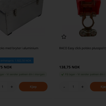
boks med bryter i aluminium
RACO Easy click polsko plusspol t
 enhetspris: 1.922,50 NOK
,75 NOK
138,75 NOK
ager
-
Vi sender pakken din
i morgen
På lager
-
Vi sender pakken din
i
+
-
+