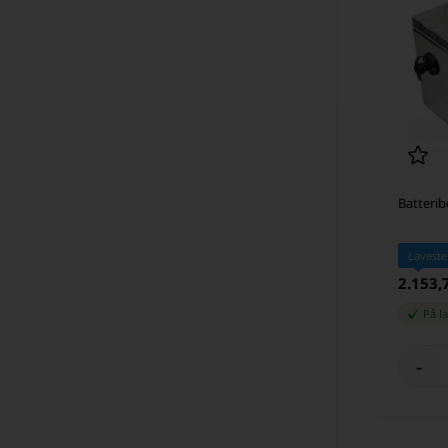
Batteri
Laveste
2.153
På l
-