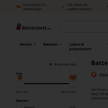
Leveringstid 2-5
Toll, moms og
arbeidsdager
avgifter inkludert
Merker
Batterier
Ladere &
Jumpstartere
Batte
Nulstil alle filtre
Pris
Batter
37
3153
Her finner d
Min: 37 NOK
Max: 3153 NOK
dette. På d
sikkerheten
Mærker
Festool
(13)