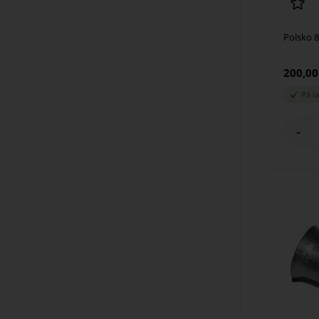
Polsko 
200,0
På l
-