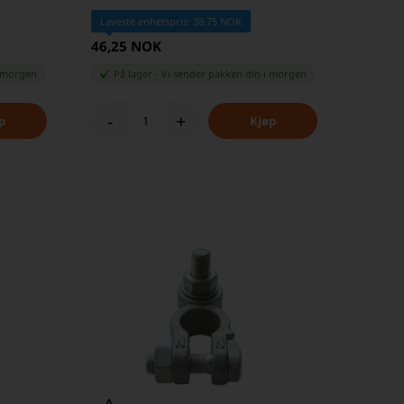
Laveste enhetspris: 38,75 NOK
46,25 NOK
 morgen
På lager
-
Vi sender pakken din
i morgen
-
+