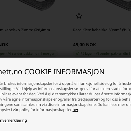
em kabelsko 70mm² Ø:8,4mm
Raco Klem kabelsko 50mm² Ø:1
 NOK
45,00 NOK
ager
-
Vi sender pakken din
i morgen
På lager
-
Vi sender pakken din
i
+
-
+
inett.no COOKIE INFORMASJON
år brukes informasjonskapsler for å oppnå en funksjonell side og for å husk
tillinger. Ved hjelp av informasjonskapsler sørger vi for at siden stadig forb
blir relevant for deg. Ved å gi ditt samtykke tillater du oss å sette informas
av våre egne informasjonskapsler og/eller fra tredjeparter) og for oss å beh
ingene som samles inn via disse informasjonskapslene. Du kan lese mer o
psler i vår policy for informasjonskapsler
her
.
nvernerklæring