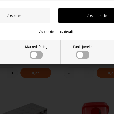
Vis cookie policy detaljer
elseskabel 30cm 50mm² med
Forbindelseskabel 20cm 50mm²
e 250A
8mm øye
Markedsføring
Funksjonelle
5 NOK
143,75 NOK
nlager 2-4 dagers levering
Ikke på lager
+
-
+