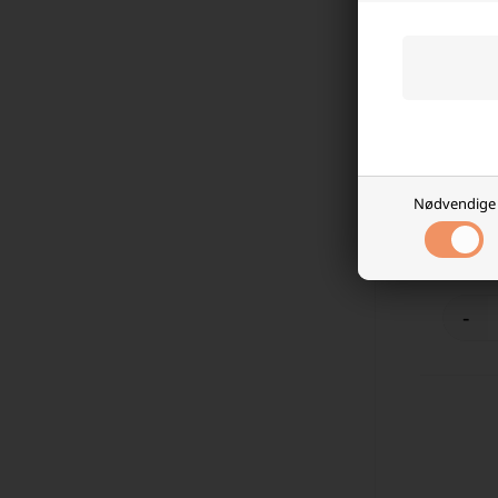
Forbind
8mm øy
Nødvendige
143,7
Fjer
-