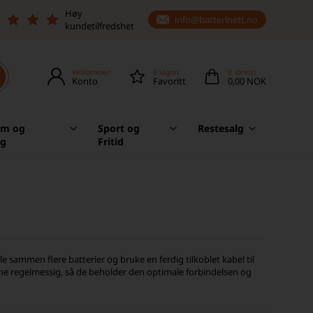
Høy
info@batterinett.no
kundetilfredshet
Velkommen
0
lagret
0
vare(r)
Konto
Favoritt
0,00 NOK
em og
Sport og
Restesalg
ag
Fritid
e sammen flere batterier og bruke en ferdig tilkoblet kabel til
ene regelmessig, så de beholder den optimale forbindelsen og