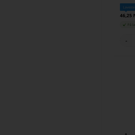
Laveste
46,25
På l
-