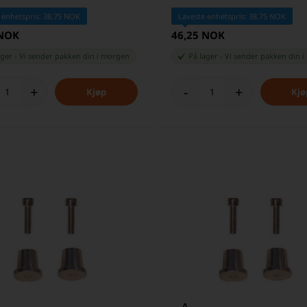
 enhetspris: 38,75 NOK
Laveste enhetspris: 38,75 NOK
 NOK
46,25 NOK
ager
-
Vi sender pakken din
i morgen
På lager
-
Vi sender pakken din
i
+
-
+