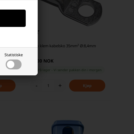
 med
Raco klem kabelsko 35mm² Ø:8,4mm
Statistiske
45,00 NOK
På lager
-
Vi sender pakken din
i morgen
-
+