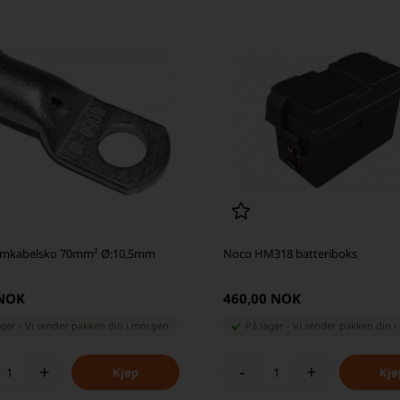
emkabelsko 70mm² Ø:10,5mm
Noco HM318 batteriboks
 NOK
460,00 NOK
ager
-
Vi sender pakken din
i morgen
På lager
-
Vi sender pakken din
i
+
-
+