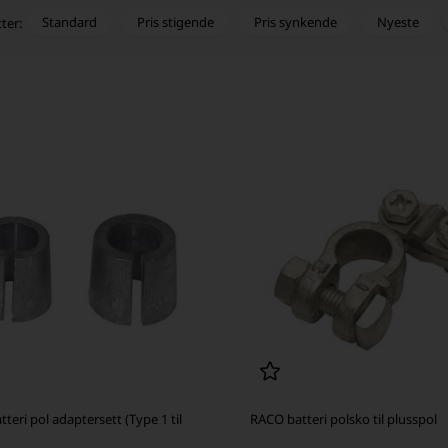
Standard
Pris stigende
Pris synkende
Nyeste
tter:
teri pol adaptersett (Type 1 til
RACO batteri polsko til plusspol