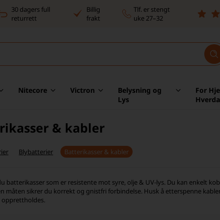
30 dagers full
Billig
Tlf. er stengt
returrett
frakt
uke 27–32
Nitecore
Victron
Belysning og
For Hj
Lys
Hverd
rikasser & kabler
ier
Blybatterier
Batterikasser & kabler
u batterikasser som er resistente mot syre, olje & UV-lys. Du kan enkelt kobl
en måten sikrer du korrekt og gnistfri forbindelse. Husk å etterspenne kabl
 opprettholdes.