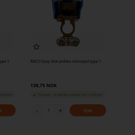
ype 1
RACO Easy click polsko minuspol type 1
138,75 NOK
 morgen
På lager
-
Vi sender pakken din
i morgen
-
+