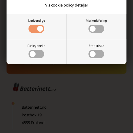
Vis cookie policy detaljer
Nødvendige
Markedsføring
Funksjonelle
Statistiske
Ja takk, jeg vil gjerne motta nyhetsbrev og skreddersydd
markedsføring fra Batterinett på e-post. Jeg kan når som
helst avslutte abonnementet igjen.
Les mer i vår
samtykkeerklæring for elektronisk post
Batterinett.no
Postbox 19
4855 Froland