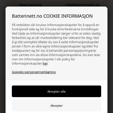
Rask levering
info@batterinett.no
2-5 arbeidsdager.
Kontakt oss på e-post, så
Batterinett.no COOKIE INFORMASJON
svarer vi så raskt vi kan.
På nettsiden vår brukes informasjonskapsler for å oppnå en
funksjonell side og for å huske dine foretrukne innstillinger.
Ved hjelp av informasjonskapsler sørger vi for at siden stadig
forbedres og at vår markedsføring blir relevant for deg. Ved
å gi ditt samtykke tillater du oss å sette informasjonskapsler
(enten i form av våre egne informasjonskapsler og/eller fra
Høy kundetilfredshet
Billig frakt
tredjeparter) og for oss å behandle personopplysningene
som samles inn via disse informasjonskapslene. Du kan lese
Vi setter pris på en god
Alltid rask levering - 2-5
mer om informasjonskapsler i vår policy for
handleopplevelse, og det
arbeidsdager.
informasjonskapsler
her
.
vises!
Googles personvernerklæring
Meld deg på vårt nyhetsbrev!
Motta eksklusive nyheter, unike rabattkoder, inspirasjon
og de villeste tilbudene fra oss!