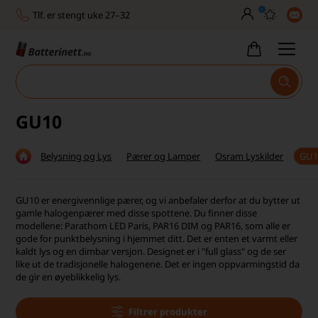
0
Tlf. er stengt uke 27–32
Høy kundetilfredshet
Leveringstid 2-5 arbeidsdager
Toll, moms og avgifter inkludert
GU10
30 dagers full returrett
Belysning og Lys
Pærer og Lamper
Osram Lyskilder
GU1
Billig frakt
Tlf. er stengt uke 27–32
GU10 er energivennlige pærer, og vi anbefaler derfor at du bytter ut
gamle halogenpærer med disse spottene. Du finner disse
Høy kundetilfredshet
modellene: Parathom LED Paris, PAR16 DIM og PAR16, som alle er
gode for punktbelysning i hjemmet ditt. Det er enten et varmt eller
kaldt lys og en dimbar versjon. Designet er i "full glass" og de ser
like ut de tradisjonelle halogenene. Det er ingen oppvarmingstid da
de gir en øyeblikkelig lys.
Filtrer produkter