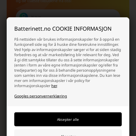
og de villeste tilbudene fra oss!
Batterinett.no COOKIE INFORMASJON
På nettsiden vår brukes informasjonskapsler for å oppnå en
funksjonell side og for å huske dine foretrukne innstillinger.
Ved hjelp av informasjonskapsler sørger vi for at siden stadig
forbedres og at vår markedsføring blir relevant for deg. Ved
å gi ditt samtykke tillater du oss å sette informasjonskapsler
(enten i form av våre egne informasjonskapsler og/eller fra
Ja takk, jeg vil gjerne motta nyhetsbrev og skreddersydd
tredjeparter) og for oss å behandle personopplysningene
markedsføring fra Batterinett på e-post. Jeg kan når som
som samles inn via disse informasjonskapslene. Du kan lese
helst avslutte abonnementet igjen.
Les mer i vår
mer om informasjonskapsler i vår policy for
samtykkeerklæring for elektronisk post
informasjonskapsler
her
.
Googles personvernerklæring
Batterinett.no