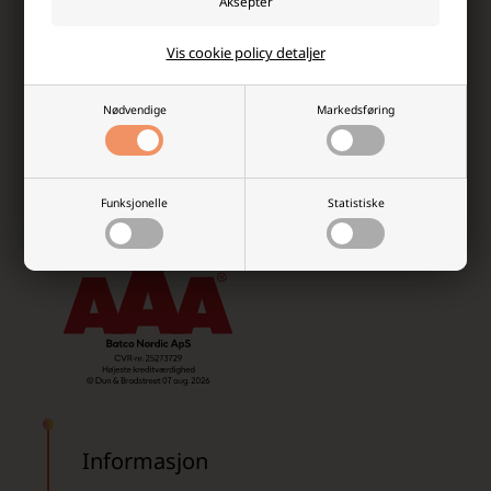
Postbox 19
4855 Froland
Vis cookie policy detaljer
38900752 (Tlf. er stengt i uke 27–32 – send oss en e-post)
Nødvendige
Markedsføring
info@batterinett.no
Orgnr: 925 739 030
Funksjonelle
Statistiske
Informasjon