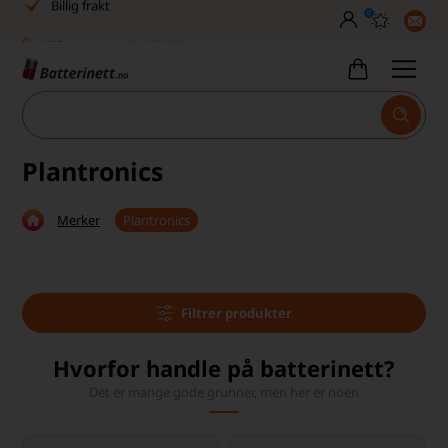
0
Tlf. er stengt uke 27–32
Høy kundetilfredshet
Leveringstid 2-5 arbeidsdager
Toll, moms og avgifter inkludert
Plantronics
30 dagers full returrett
Merker
Plantronics
Billig frakt
Tlf. er stengt uke 27–32
Filtrer produkter
Høy kundetilfredshet
Hvorfor handle på batterinett?
Det er mange gode grunner, men her er noen