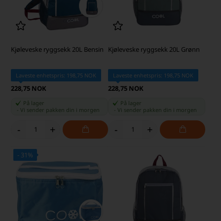
Kjøleveske ryggsekk 20L Bensin
Kjøleveske ryggsekk 20L Grønn
Laveste enhetspris: 198,75 NOK
Laveste enhetspris: 198,75 NOK
228,75 NOK
228,75 NOK
På lager
På lager
-
Vi sender pakken din
i morgen
-
Vi sender pakken din
i morgen
-
+
-
+
- 31%
SKARP PRIS · SKARP PRIS