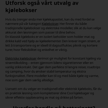
Utforsk også vårt utvalg av
kjølebokser
Hvis du trenger enda mer kjølekapasitet, kan du med fordel se
nærmere på vår kategori
Kjølebokser
. Her finner du både
tradisjonelle kjølebokser og elektriske modeller, slik at du kan velge
akkurat den løsningen som passer til dine behov.
En klassisk kjøleboks er en isolert beholder som holder mat og
drikke kald ved hjelp av kjøleelementer. Den krever ingen strøm, er
lett å transportere og er ideell til dagsutflukter, piknik og kortere
turer, hvor fleksibilitet og enkelhet er viktig.
Elektriske kjølebokser
derimot gir mulighet for konstant kjøling via
strømtilkobling – enten gjennom bilens sigarettenner eller en
vanlig stikkontakt. Det gjør dem perfekte til lengre reiser, roadtrips
og camping, hvor du ønsker stabil temperatur og ekstra
funksjonalitet. Flere modeller kan til og med både kjøle og varme,
noe som gjør dem særlig allsidige.
Uansett om du velger en tradisjonell eller elektrisk kjøleboks, får du
en praktisk løsning som kompletterer dine Cool kjølebager og
sikrer effektiv oppbevaring av mat og drikke på farten.