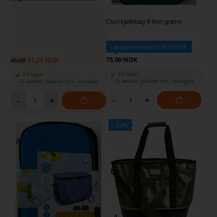
Cool kjølebag 8 liter grønn
Laveste enhetspris: 60,00 NOK
75,00 NOK
45,00
31,25 NOK
På lager
På lager
-
Vi sender pakken din
i morgen
-
Vi sender pakken din
i morgen
-
+
-
+
- 23%
SKARP PRIS · SKARP PRIS