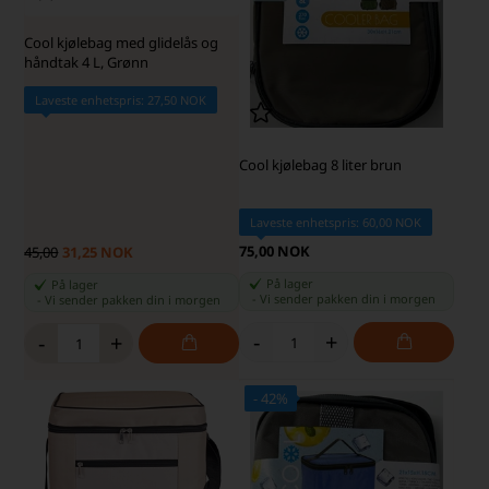
Cool kjølebag med glidelås og
håndtak 4 L, Grønn
Laveste enhetspris: 27,50 NOK
Cool kjølebag 8 liter brun
Laveste enhetspris: 60,00 NOK
75,00 NOK
45,00
31,25 NOK
På lager
På lager
-
Vi sender pakken din
i morgen
-
Vi sender pakken din
i morgen
-
+
-
+
- 42%
SKARP PRIS · SKARP PRIS