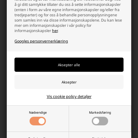
å gi ditt samtykke tillater du oss å sette informasjonskapsler
(enten i form av våre egne informasjonskapsler og/eller fra
tredjeparter) og for oss å behandle personopplysningene
som samles inn via disse informasjonskapslene. Du kan lese
mer om informasjonskapsler i vår policy for
informasjonskapsler
her
.
Cool Kjøleryggsekk, Ryggsekk 10
Cool Kjøleryggsekk, 20 L, Grå
L, Grønn
Googles personvernerklæring
Laveste enhetspris: 137,50 NOK
Laveste enhetspris: 182,50 NOK
152,50 NOK
198,75 NOK
På lager
-
Vi sender pakken din
i morgen
Ikke på lager
-
+
-
+
Vis cookie policy detaljer
Nødvendige
Markedsføring