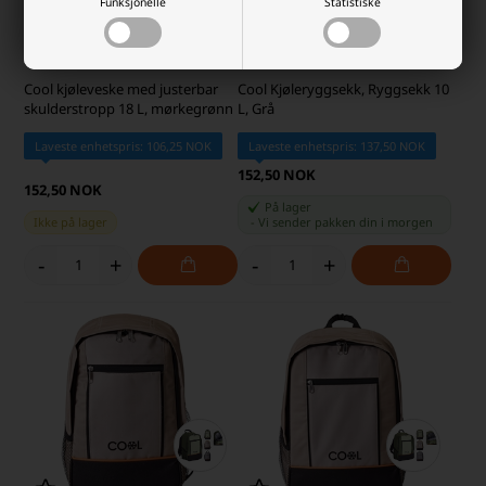
Funksjonelle
Statistiske
Cool kjøleveske med justerbar
Cool Kjøleryggsekk, Ryggsekk 10
skulderstropp 18 L, mørkegrønn
L, Grå
Laveste enhetspris: 106,25 NOK
Laveste enhetspris: 137,50 NOK
152,50 NOK
152,50 NOK
På lager
Ikke på lager
-
Vi sender pakken din
i morgen
-
+
-
+