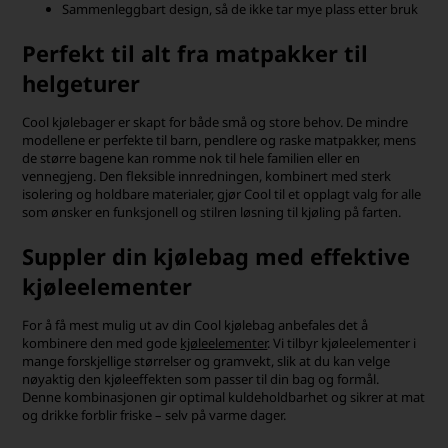
Sammenleggbart design, så de ikke tar mye plass etter bruk
Perfekt til alt fra matpakker til
helgeturer
Cool kjølebager er skapt for både små og store behov. De mindre
modellene er perfekte til barn, pendlere og raske matpakker, mens
de større bagene kan romme nok til hele familien eller en
vennegjeng. Den fleksible innredningen, kombinert med sterk
isolering og holdbare materialer, gjør Cool til et opplagt valg for alle
som ønsker en funksjonell og stilren løsning til kjøling på farten.
Suppler din kjølebag med effektive
kjøleelementer
For å få mest mulig ut av din Cool kjølebag anbefales det å
kombinere den med gode
kjøleelementer
. Vi tilbyr kjøleelementer i
mange forskjellige størrelser og gramvekt, slik at du kan velge
nøyaktig den kjøleeffekten som passer til din bag og formål.
Denne kombinasjonen gir optimal kuldeholdbarhet og sikrer at mat
og drikke forblir friske – selv på varme dager.