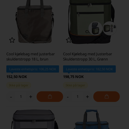
Cool kjølebag med justerbar
Cool Kjølebag med Justerbar
skulderstropp 18 L, brun
Skulderstropp 30 L, Grønn
Laveste enhetspris: 106,25 NOK
Laveste enhetspris: 182,50 NOK
152,50 NOK
198,75 NOK
Ikke på lager
Ikke på lager
-
+
-
+