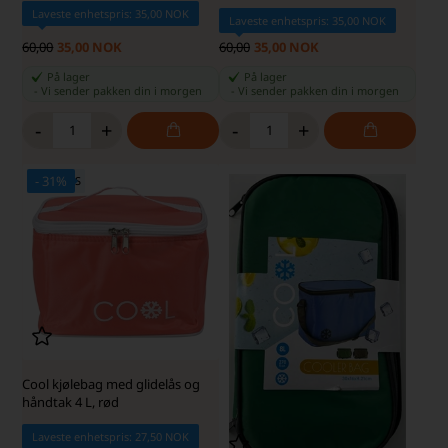
Laveste enhetspris: 35,00 NOK
Laveste enhetspris: 35,00 NOK
60,00
35,00 NOK
60,00
35,00 NOK
På lager
På lager
-
Vi sender pakken din
i morgen
-
Vi sender pakken din
i morgen
-
+
-
+
- 31%
SKARP PRIS · SKARP PRIS
Cool kjølebag med glidelås og
håndtak 4 L, rød
Laveste enhetspris: 27,50 NOK