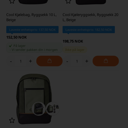
Cool Kjølebag, Ryggsekk 10 L,
Cool Kjøleryggsekk, Ryggsekk 20
Beige
L, Beige
Laveste enhetspris: 137,50 NOK
Laveste enhetspris: 182,50 NOK
152,50 NOK
198,75 NOK
På lager
-
Vi sender pakken din
i morgen
Ikke på lager
-
+
-
+