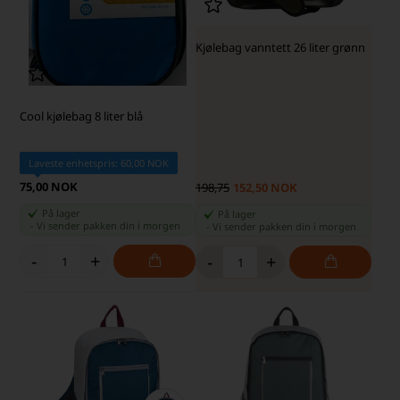
Kjølebag vanntett 26 liter grønn
Cool kjølebag 8 liter blå
Laveste enhetspris: 60,00 NOK
75,00 NOK
198,75
152,50 NOK
På lager
På lager
-
Vi sender pakken din
i morgen
-
Vi sender pakken din
i morgen
-
+
-
+