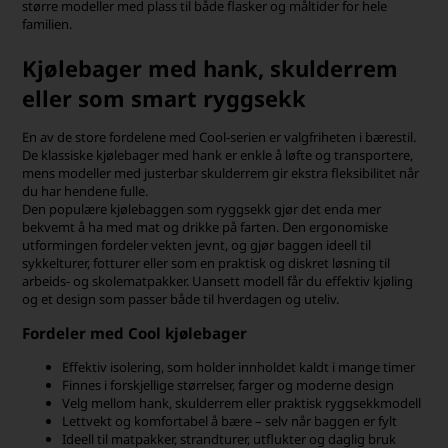
større modeller med plass til både flasker og måltider for hele
familien.
Kjølebager med hank, skulderrem
eller som smart ryggsekk
En av de store fordelene med Cool-serien er valgfriheten i bærestil.
De klassiske kjølebager med hank er enkle å løfte og transportere,
mens modeller med justerbar skulderrem gir ekstra fleksibilitet når
du har hendene fulle.
Den populære kjølebaggen som ryggsekk gjør det enda mer
bekvemt å ha med mat og drikke på farten. Den ergonomiske
utformingen fordeler vekten jevnt, og gjør baggen ideell til
sykkelturer, fotturer eller som en praktisk og diskret løsning til
arbeids- og skolematpakker. Uansett modell får du effektiv kjøling
og et design som passer både til hverdagen og uteliv.
Fordeler med Cool kjølebager
Effektiv isolering, som holder innholdet kaldt i mange timer
Finnes i forskjellige størrelser, farger og moderne design
Velg mellom hank, skulderrem eller praktisk ryggsekkmodell
Lettvekt og komfortabel å bære – selv når baggen er fylt
Ideell til matpakker, strandturer, utflukter og daglig bruk