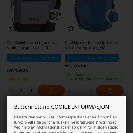
Cool Kjøleboks med Justerbar
Cool kjøleveske med justerbar
Skulderstropp 30 L, Grå
skulderstropp 18 L, blå
Laveste enhetspris: 182,50 NOK
Laveste enhetspris: 106,25 NOK
152,50 NOK
198,75 NOK
På lager
Ikke på lager
-
Vi sender pakken din
i morgen
-
+
-
+
Batterinett.no COOKIE INFORMASJON
På nettsiden vår brukes informasjonskapsler for å oppnå en
funksjonell side og for å huske dine foretrukne innstillinger.
Ved hjelp av informasjonskapsler sørger vi for at siden stadig
forbedres og at vår markedsføring blir relevant for deg. Ved