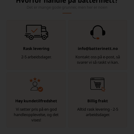
Hvorfor handle på batterinett?
Det er mange gode grunner, men her er noen
Rask levering
info@batterinett.no
2-5 arbeidsdager.
Kontakt oss på e-post, så
svarer vi så raskt vi kan.
Høy kundetilfredshet
Billig frakt
Vi setter pris på en god
Alltid rask levering - 2-5
handleopplevelse, og det
arbeidsdager.
vises!