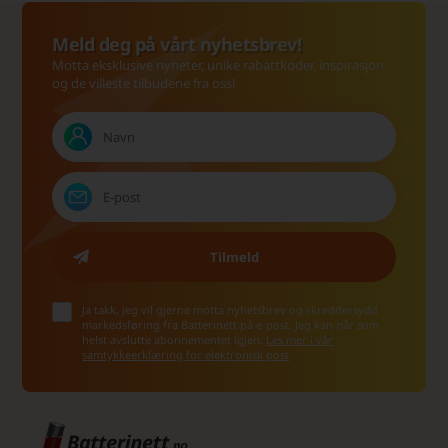
Meld deg på vårt nyhetsbrev!
Motta eksklusive nyheter, unike rabattkoder, inspirasjon
og de villeste tilbudene fra oss!
Ja takk, jeg vil gjerne motta nyhetsbrev og skreddersydd
markedsføring fra Batterinett på e-post. Jeg kan når som
helst avslutte abonnementet igjen.
Les mer i vår
samtykkeerklæring for elektronisk post