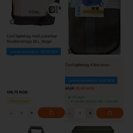
Cool Kjølebag med Justerbar
Skulderstropp 30 L, Beige
Laveste enhetspris: 182,50 NOK
Cool kjølebag 4 liter brun
Laveste enhetspris: 35,00 NOK
60,00
35,00 NOK
198,75 NOK
På lager
Ikke på lager
-
Vi sender pakken din
i morgen
-
+
-
+