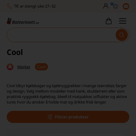
0
Tlf. er stengt uke 27–32
Høy kundetilfredshet
Leveringstid 2-5 arbeidsdager
Toll, moms og avgifter inkludert
Cool
30 dagers full returrett
Merker
Cool
Billig frakt
Tlf. er stengt uke 27–32
Cool tilbyr kjølebager og kjøleryggsekker i mange størrelser, farger
og design. Velg mellom modeller med hank, skulderrem eller som
Høy kundetilfredshet
praktisk ryggsekk-kjølebag. Ideell til matpakker, utflukter og aktive
turer, hvor du ønsker å holde mat og drikke frisk lenger.
Filtrer produkter