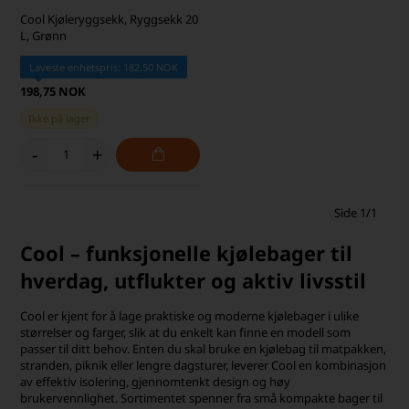
Cool Kjøleryggsekk, Ryggsekk 20
L, Grønn
Laveste enhetspris: 182,50 NOK
198,75 NOK
Ikke på lager
-
+
Side 1/1
Cool – funksjonelle kjølebager til
hverdag, utflukter og aktiv livsstil
Cool er kjent for å lage praktiske og moderne kjølebager i ulike
størrelser og farger, slik at du enkelt kan finne en modell som
passer til ditt behov. Enten du skal bruke en kjølebag til matpakken,
stranden, piknik eller lengre dagsturer, leverer Cool en kombinasjon
av effektiv isolering, gjennomtenkt design og høy
brukervennlighet. Sortimentet spenner fra små kompakte bager til