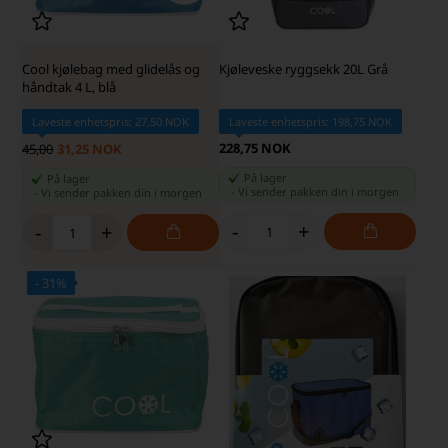
Cool kjølebag med glidelås og
Kjøleveske ryggsekk 20L Grå
håndtak 4 L, blå
Laveste enhetspris: 27,50 NOK
Laveste enhetspris: 198,75 NOK
228,75 NOK
45,00
31,25 NOK
På lager
På lager
-
Vi sender pakken din
i morgen
-
Vi sender pakken din
i morgen
-
+
-
+
- 31%
SKARP PRIS · SKARP PRIS