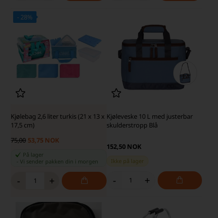
- 28%
SKARP PRIS · SKARP PRIS
Kjølebag 2,6 liter turkis (21 x 13 x
Kjøleveske 10 L med justerbar
17,5 cm)
skulderstropp Blå
75,00
53,75 NOK
152,50 NOK
På lager
Ikke på lager
-
Vi sender pakken din
i morgen
-
+
-
+