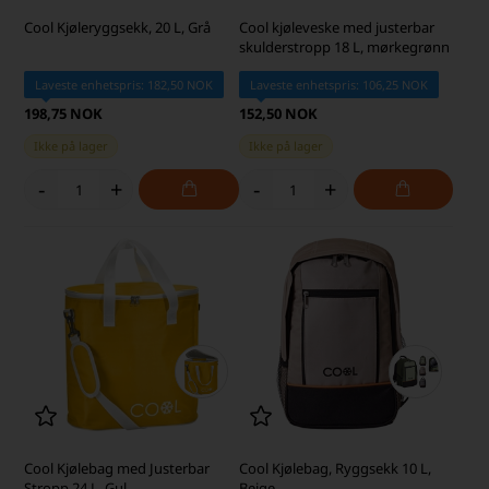
Cool Kjøleryggsekk, 20 L, Grå
Cool kjøleveske med justerbar
skulderstropp 18 L, mørkegrønn
Laveste enhetspris: 182,50 NOK
Laveste enhetspris: 106,25 NOK
198,75 NOK
152,50 NOK
Ikke på lager
Ikke på lager
-
+
-
+
Cool Kjølebag med Justerbar
Cool Kjølebag, Ryggsekk 10 L,
Stropp 24 L, Gul
Beige