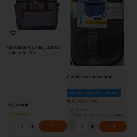
Kjøleveske 10 L med justerbar
skulderrem Grå
Cool kjølebag 4 liter brun
Laveste enhetspris: 35,00 NOK
60,00
35,00 NOK
152,50 NOK
På lager
Ikke på lager
-
Vi sender pakken din
i morgen
-
+
-
+