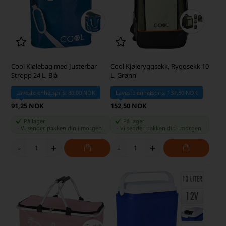
Cool Kjølebag med Justerbar
Cool Kjøleryggsekk, Ryggsekk 10
Stropp 24 L, Blå
L, Grønn
Laveste enhetspris: 80,00 NOK
Laveste enhetspris: 137,50 NOK
91,25 NOK
152,50 NOK
På lager
På lager
-
Vi sender pakken din
i morgen
-
Vi sender pakken din
i morgen
-
+
-
+