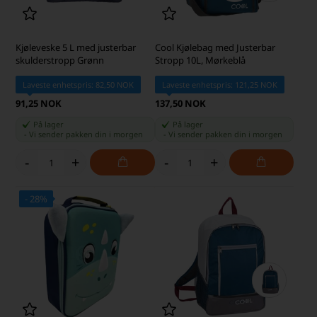
Kjøleveske 5 L med justerbar
Cool Kjølebag med Justerbar
skulderstropp Grønn
Stropp 10L, Mørkeblå
Laveste enhetspris: 82,50 NOK
Laveste enhetspris: 121,25 NOK
91,25 NOK
137,50 NOK
På lager
På lager
-
Vi sender pakken din
i morgen
-
Vi sender pakken din
i morgen
-
+
-
+
- 28%
SKARP PRIS · SKARP PRIS