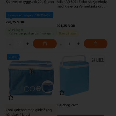
Kjøleveske ryggsekk 20L Grønn
Adler AD 8091 Elektrisk Kjøleboks
med Kjøle- og Varmefunksjon, 25
L
Laveste enhetspris: 198,75 NOK
228,75 NOK
921,25 NOK
På lager
-
Vi sender pakken din
i morgen
Ikke på lager
-
+
-
+
- 31%
SKARP PRIS · SKARP PRIS
Kjølebag 24ltr
Cool kjølebag med glidelås og
håndtak 4 L, blå