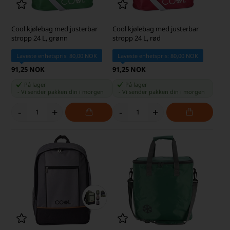
Cool kjølebag med justerbar
Cool kjølebag med justerbar
stropp 24 L, grønn
stropp 24 L, rød
Laveste enhetspris: 80,00 NOK
Laveste enhetspris: 80,00 NOK
91,25 NOK
91,25 NOK
På lager
På lager
-
Vi sender pakken din
i morgen
-
Vi sender pakken din
i morgen
-
+
-
+