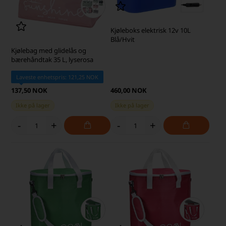
Kjøleboks elektrisk 12v 10L
Blå/Hvit
Kjølebag med glidelås og
bærehåndtak 35 L, lyserosa
Laveste enhetspris: 121,25 NOK
137,50 NOK
460,00 NOK
Ikke på lager
Ikke på lager
-
+
-
+