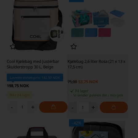
Cool Kjølebag med Justerbar
Kjølebag 2,6 liter Rosa (21 x 13 x
Skulderstropp 30 L, Beige
17,5 cm)
Laveste enhetspris: 182,50 NOK
75,00
53,75 NOK
198,75 NOK
På lager
Ikke på lager
-
Vi sender pakken din
i morgen
-
+
-
+
- 42%
SKARP PRIS · SKARP PRIS