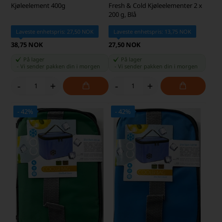
Kjøleelement 400g
Fresh & Cold Kjøleelementer 2 x
200 g, Blå
Laveste enhetspris: 27,50 NOK
Laveste enhetspris: 13,75 NOK
38,75 NOK
27,50 NOK
På lager
På lager
-
Vi sender pakken din
i morgen
-
Vi sender pakken din
i morgen
-
+
-
+
- 42%
- 42%
SKARP PRIS · SKARP PRIS
SKARP PRIS · SKARP PRIS