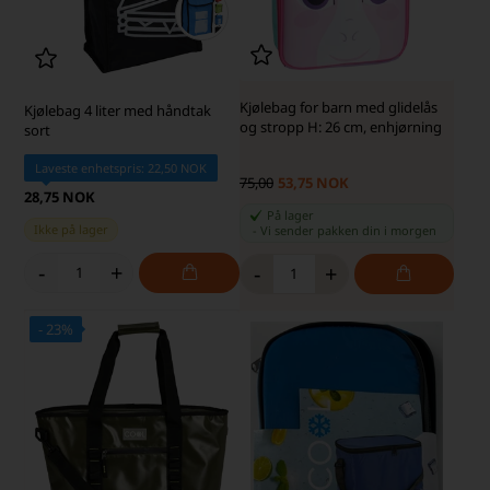
Kjølebag for barn med glidelås
Kjølebag 4 liter med håndtak
og stropp H: 26 cm, enhjørning
sort
Laveste enhetspris: 22,50 NOK
75,00
53,75 NOK
28,75 NOK
På lager
Ikke på lager
-
Vi sender pakken din
i morgen
-
+
-
+
- 23%
SKARP PRIS · SKARP PRIS