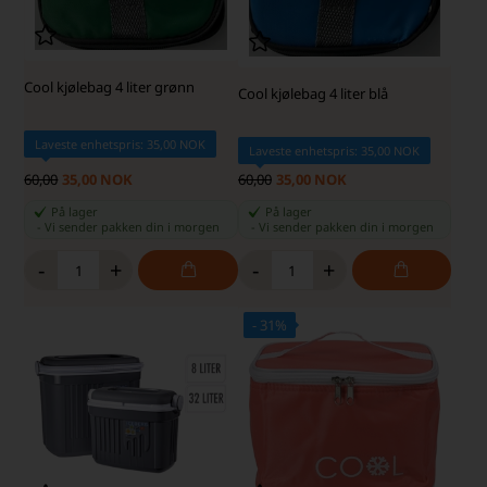
Cool kjølebag 4 liter grønn
Cool kjølebag 4 liter blå
Laveste enhetspris: 35,00 NOK
Laveste enhetspris: 35,00 NOK
60,00
35,00 NOK
60,00
35,00 NOK
På lager
På lager
-
Vi sender pakken din
i morgen
-
Vi sender pakken din
i morgen
-
+
-
+
- 31%
SKARP PRIS · SKARP PRIS