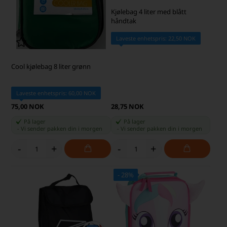
Kjølebag 4 liter med blått
håndtak
Laveste enhetspris: 22,50 NOK
Cool kjølebag 8 liter grønn
Laveste enhetspris: 60,00 NOK
75,00 NOK
28,75 NOK
På lager
På lager
-
Vi sender pakken din
i morgen
-
Vi sender pakken din
i morgen
-
+
-
+
- 28%
SKARP PRIS · SKARP PRIS