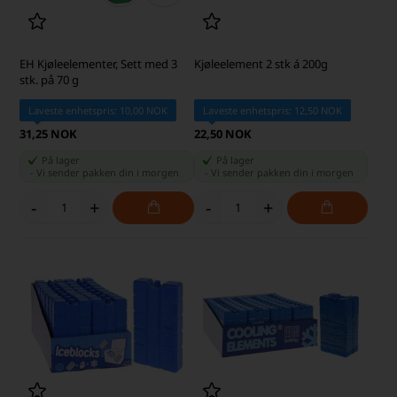
EH Kjøleelementer, Sett med 3
Kjøleelement 2 stk á 200g
stk. på 70 g
Laveste enhetspris: 10,00 NOK
Laveste enhetspris: 12,50 NOK
31,25 NOK
22,50 NOK
På lager
På lager
-
Vi sender pakken din
i morgen
-
Vi sender pakken din
i morgen
-
+
-
+