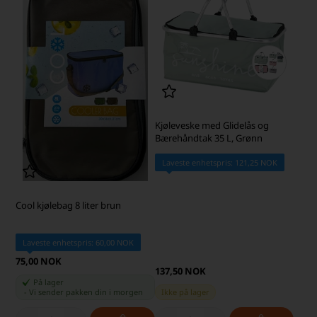
Kjøleveske med Glidelås og
Bærehåndtak 35 L, Grønn
Laveste enhetspris: 121,25 NOK
Cool kjølebag 8 liter brun
Laveste enhetspris: 60,00 NOK
75,00 NOK
137,50 NOK
På lager
-
Vi sender pakken din
i morgen
Ikke på lager