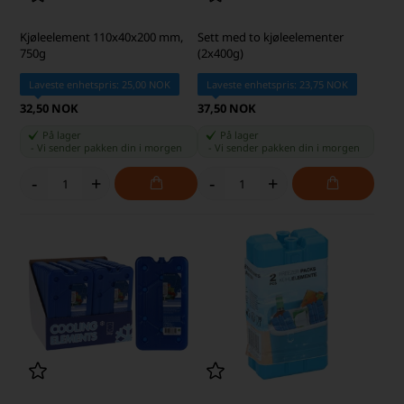
Kjøleelement 110x40x200 mm,
Sett med to kjøleelementer
750g
(2x400g)
Laveste enhetspris: 25,00 NOK
Laveste enhetspris: 23,75 NOK
32,50 NOK
37,50 NOK
På lager
På lager
-
Vi sender pakken din
i morgen
-
Vi sender pakken din
i morgen
-
+
-
+