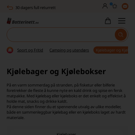
0
30 dagers full returrett
Billig frakt
Man–fre kl. 10–14
Høy kundetilfredshet
Sport og Fritid
Camping og utendørs
Kjølebager og Kjøleb
Leveringstid 2-5 arbeidsdager
Kjølebager og Kjølebokser
Toll, moms og avgifter inkludert
30 dagers full returrett
På en varm sommerdag på stranden, på fisketur eller bilferie
foretrekker de fleste å kunne nyte en kald drink og spise en fersk
Billig frakt
matpakke. Med kjølebag eller kjøleboks er det enkelt og effektivt å
holde mat, snacks og drikke kaldt.
På denne siden finner du et spennende utvalg av ulike modeller,
Man–fre kl. 10–14
både en sammenleggbar kjølebag eller en kjøleboks laget av hardt
materiale.
Høy kundetilfredshet
Kjølebager