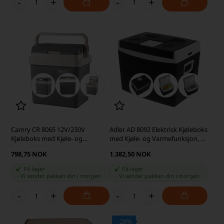
-
+
-
+
Camry CR 8065 12V/230V
Adler AD 8092 Elektrisk Kjøleboks
Kjøleboks med Kjøle- og
med Kjøle- og Varmefunksjon, 40
Varmefunksjon, 21 L, Grå
L
798,75 NOK
1.382,50 NOK
På lager
På lager
-
Vi sender pakken din
i morgen
-
Vi sender pakken din
i morgen
-
+
-
+
- 28%
SKARP PRIS · SKARP PRIS