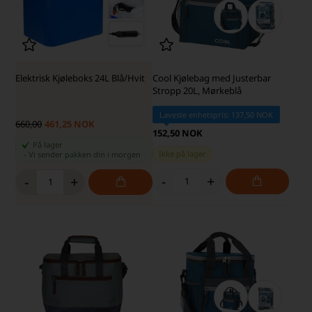
Elektrisk Kjøleboks 24L Blå/Hvit
Cool Kjølebag med Justerbar
Stropp 20L, Mørkeblå
Laveste enhetspris: 137,50 NOK
660,00
461,25 NOK
152,50 NOK
På lager
Ikke på lager
-
Vi sender pakken din
i morgen
-
+
-
+