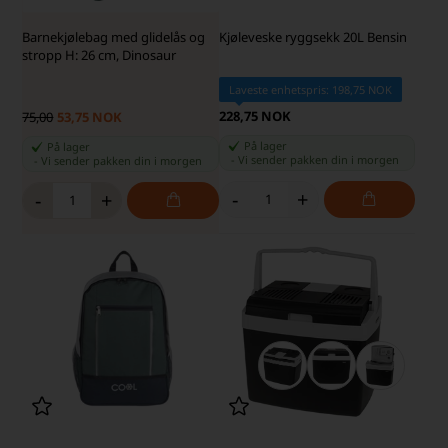
Barnekjølebag med glidelås og
Kjøleveske ryggsekk 20L Bensin
stropp H: 26 cm, Dinosaur
Laveste enhetspris: 198,75 NOK
228,75 NOK
75,00
53,75 NOK
På lager
På lager
-
Vi sender pakken din
i morgen
-
Vi sender pakken din
i morgen
-
+
-
+