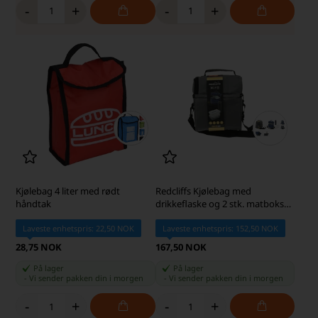
-
+
-
+
Kjølebag 4 liter med rødt
Redcliffs Kjølebag med
håndtak
drikkeflaske og 2 stk. matbokser,
grå
Laveste enhetspris: 22,50 NOK
Laveste enhetspris: 152,50 NOK
28,75 NOK
167,50 NOK
På lager
På lager
-
Vi sender pakken din
i morgen
-
Vi sender pakken din
i morgen
-
+
-
+