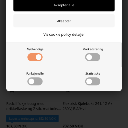
228,75 NOK
152,50 NOK
På lager
Ikke på lager
-
Vi sender pakken din
i morgen
-
+
-
+
Vis cookie policy detaljer
Nødvendige
Markedsføring
Funksjonelle
Statistiske
Redcliffs kjølebag med
Elektrisk Kjøleboks 24 L 12 V /
drikkeflaske og 2 stk. matbokser,
230 V, Blå/Hvit
blå
Laveste enhetspris: 152,50 NOK
167,50 NOK
737,50 NOK