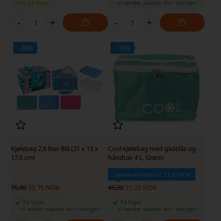
Ikke på lager
-
Vi sender pakken din
i morgen
-
+
-
+
- 28%
- 31%
SKARP PRIS · SKARP PRIS
SKARP PRIS · SKARP PRIS
Kjølebag 2,6 liter Blå (21 x 13 x
Cool kjølebag med glidelås og
17,5 cm)
håndtak 4 L, Grønn
Laveste enhetspris: 27,50 NOK
75,00
53,75 NOK
45,00
31,25 NOK
På lager
På lager
-
Vi sender pakken din
i morgen
-
Vi sender pakken din
i morgen