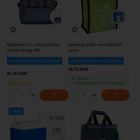
Kjøleveske 5 L med justerbar
Kjølebag 4 liter med håndtak
skulderstropp Blå
grønt
Laveste enhetspris: 82,50 NOK
Laveste enhetspris: 22,50 NOK
28,75 NOK
91,25 NOK
På lager
Ikke på lager
-
Vi sender pakken din
i morgen
-
+
-
+
- 30%
SKARP PRIS · SKARP PRIS