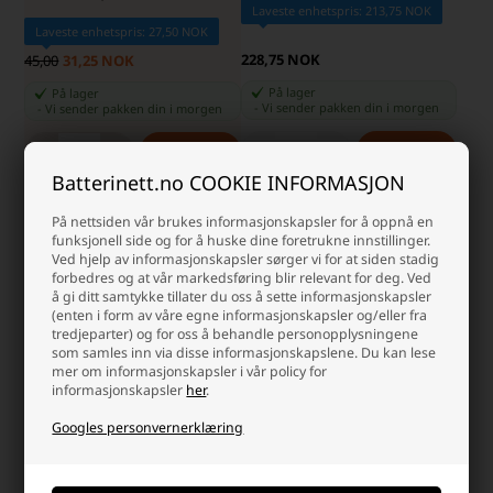
Laveste enhetspris: 213,75 NOK
Laveste enhetspris: 27,50 NOK
228,75 NOK
45,00
31,25 NOK
På lager
På lager
-
Vi sender pakken din
i morgen
-
Vi sender pakken din
i morgen
-
+
-
+
Batterinett.no COOKIE INFORMASJON
På nettsiden vår brukes informasjonskapsler for å oppnå en
funksjonell side og for å huske dine foretrukne innstillinger.
Ved hjelp av informasjonskapsler sørger vi for at siden stadig
forbedres og at vår markedsføring blir relevant for deg. Ved
å gi ditt samtykke tillater du oss å sette informasjonskapsler
(enten i form av våre egne informasjonskapsler og/eller fra
tredjeparter) og for oss å behandle personopplysningene
som samles inn via disse informasjonskapslene. Du kan lese
mer om informasjonskapsler i vår policy for
informasjonskapsler
her
.
Googles personvernerklæring
Kjøleveske 10 L med justerbar
Kjøleveske ryggsekk 20L Grå
skulderstropp Grønn
Laveste enhetspris: 198,75 NOK