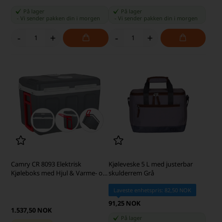
På lager
På lager
-
Vi sender pakken din
i morgen
-
Vi sender pakken din
i morgen
-
+
-
+
Camry CR 8093 Elektrisk
Kjøleveske 5 L med justerbar
Kjøleboks med Hjul & Varme- og
skulderrem Grå
Kjølefunksjon, 40 L, grå
Laveste enhetspris: 82,50 NOK
91,25 NOK
1.537,50 NOK
På lager