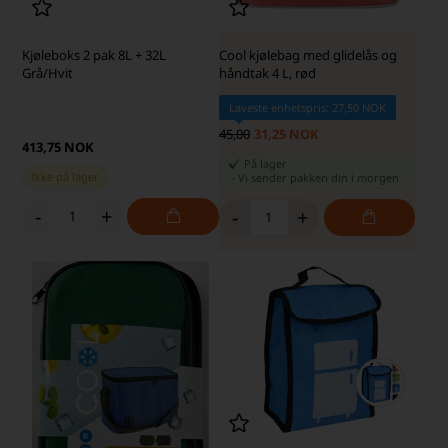
Kjøleboks 2 pak 8L + 32L
Cool kjølebag med glidelås og
Grå/Hvit
håndtak 4 L, rød
Laveste enhetspris: 27,50 NOK
45,00
31,25 NOK
413,75 NOK
På lager
Ikke på lager
-
Vi sender pakken din
i morgen
-
+
-
+