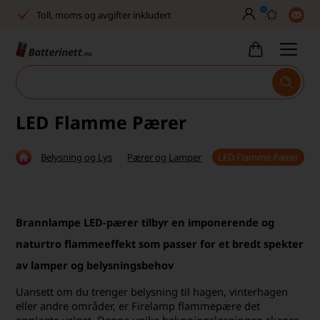
0
Toll, moms og avgifter inkludert
30 dagers full returrett
Billig frakt
Tlf. er stengt uke 27–32
LED Flamme Pærer
Høy kundetilfredshet
Belysning og Lys
Pærer og Lamper
LED Flamme Pærer
Leveringstid 2-5 arbeidsdager
Toll, moms og avgifter inkludert
Brannlampe LED-pærer tilbyr en imponerende og
30 dagers full returrett
naturtro flammeeffekt som passer for et bredt spekter
Billig frakt
av lamper og belysningsbehov
Tlf. er stengt uke 27–32
Uansett om du trenger belysning til hagen, vinterhagen
eller andre områder, er Firelamp flammepære det
Høy kundetilfredshet