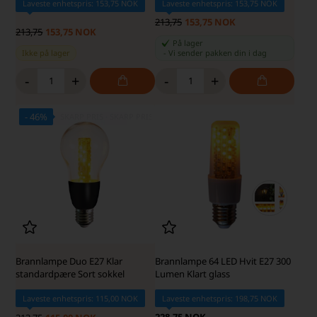
Laveste enhetspris: 153,75 NOK
Laveste enhetspris: 153,75 NOK
213,75
153,75 NOK
213,75
153,75 NOK
På lager
Ikke på lager
-
Vi sender pakken din
i dag
-
+
-
+
- 46%
SKARP PRIS · SKARP PRIS
Brannlampe Duo E27 Klar
Brannlampe 64 LED Hvit E27 300
standardpære Sort sokkel
Lumen Klart glass
Laveste enhetspris: 115,00 NOK
Laveste enhetspris: 198,75 NOK
228,75 NOK