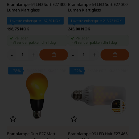
Brannlampe 64 LED Sort E27 300
Brannlampe 64 LED Sort E27 300
Lumen Klart glass
Lumen Klart glass
Laveste enhetspris: 167,50 NOK
Laveste enhetspris: 213,75 NOK
198,75 NOK
245,00 NOK
På lager
På lager
-
Vi sender pakken din
i dag
-
Vi sender pakken din
i dag
-
+
-
+
- 28%
- 22%
SKARP PRIS · SKARP PRIS
SKARP PRIS · SKARP PRIS
Brannlampe Duo E27 Matt
Brannlampe 96 LED Hvit E27 465