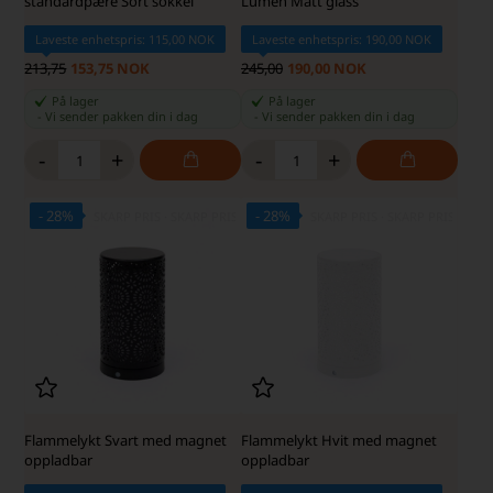
standardpære Sort sokkel
Lumen Matt glass
Laveste enhetspris: 115,00 NOK
Laveste enhetspris: 190,00 NOK
213,75
153,75 NOK
245,00
190,00 NOK
På lager
På lager
-
Vi sender pakken din
i dag
-
Vi sender pakken din
i dag
-
+
-
+
- 28%
- 28%
SKARP PRIS · SKARP PRIS
SKARP PRIS · SKARP PRIS
Flammelykt Svart med magnet
Flammelykt Hvit med magnet
oppladbar
oppladbar