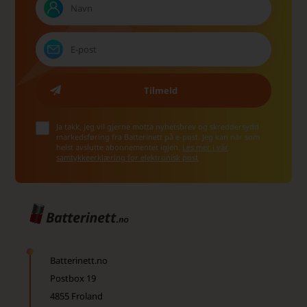
Ja takk, jeg vil gjerne motta nyhetsbrev og skreddersydd
markedsføring fra Batterinett på e-post. Jeg kan når som
helst avslutte abonnementet igjen.
Les mer i vår
samtykkeerklæring for elektronisk post
Batterinett.no
Postbox 19
4855 Froland