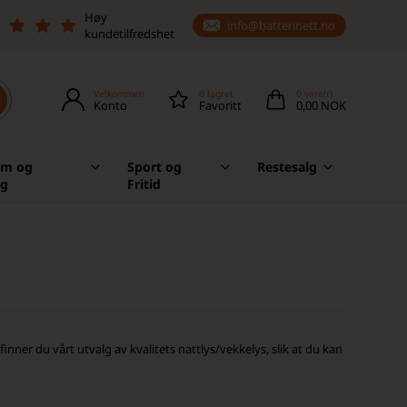
Høy
info@batterinett.no
kundetilfredshet
Velkommen
0
lagret
0
vare(r)
Konto
Favoritt
0,00 NOK
em og
Sport og
Restesalg
ag
Fritid
finner du vårt utvalg av kvalitets nattlys/vekkelys, slik at du kan