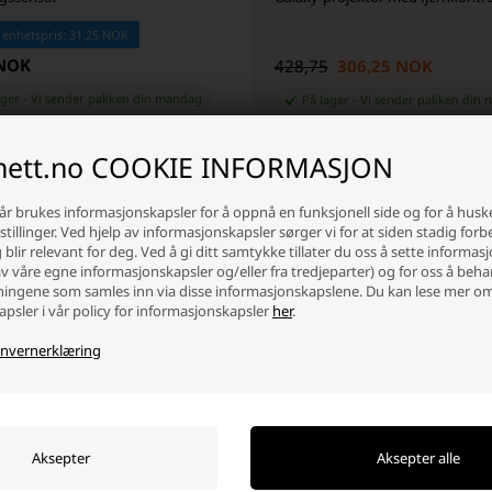
 enhetspris: 31,25 NOK
 NOK
428,75
306,25 NOK
ager
-
Vi sender pakken din
mandag
På lager
-
Vi sender pakken din
m
+
-
+
inett.no COOKIE INFORMASJON
år brukes informasjonskapsler for å oppnå en funksjonell side og for å husk
tillinger. Ved hjelp av informasjonskapsler sørger vi for at siden stadig forb
blir relevant for deg. Ved å gi ditt samtykke tillater du oss å sette informas
av våre egne informasjonskapsler og/eller fra tredjeparter) og for oss å beh
ingene som samles inn via disse informasjonskapslene. Du kan lese mer o
psler i vår policy for informasjonskapsler
her
.
nvernerklæring
Hvorfor handle på batterinett?
Det er mange gode grunner, men her er noen