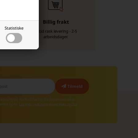
Billig frakt
Statistiske
Alltid rask levering - 2-5
arbeidsdager.
kreddersydd markedsføring fra Batterinett på e-
entet igjen.
Les mer i vår samtykkeerklæring for