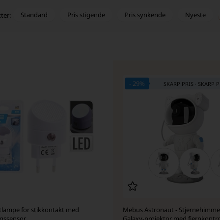
Standard
Pris stigende
Pris synkende
Nyeste
tter:
- 29%
SKARP PRIS · SKARP P
tlampe for stikkontakt med
Mebus Astronaut - Stjernehimme
gssensor
Galaxy-projektor med fjernkontro