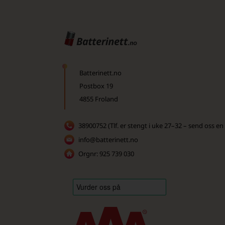
Batterinett.no
Postbox 19
4855 Froland
38900752 (Tlf. er stengt i uke 27–32 – send oss en
info@batterinett.no
Orgnr: 925 739 030