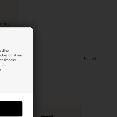
andag
e dine
edres og at vår
Side 1/1
jonskapsler
andle
m