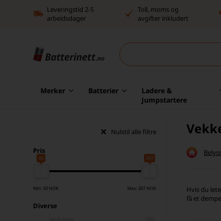
Leveringstid 2-5
Toll, moms og
arbeidsdager
avgifter inkludert
Merker
Batterier
Ladere &
Jumpstartere
Vekk
Nulstil alle filtre
Pris
Belys
30
307
Min: 30 NOK
Max: 307 NOK
Hvis du lete
få et dempe
Diverse
Nyheder
(0)