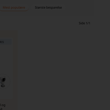
Mest populære
Største besparelse
Side 1/1
RIS
l og
ll