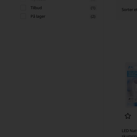
Tilbud
(1)
Sorter e
På lager
(2)
LED Nat
skumrin