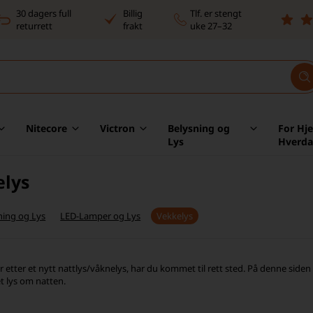
30 dagers full
Billig
Tlf. er stengt
returrett
frakt
uke 27–32
Nitecore
Victron
Belysning og
For Hj
Lys
Hverd
elys
ning og Lys
LED-Lamper og Lys
Vekkelys
r etter et nytt nattlys/våknelys, har du kommet til rett sted. På denne siden 
t lys om natten.