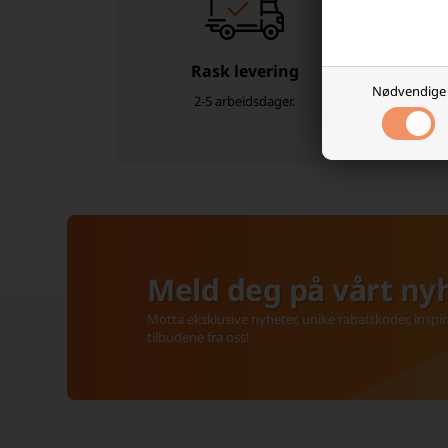
Rask levering
Nødvendige
2-5 arbeidsdager.
Kont
Meld deg på vårt ny
Motta eksklusive nyheter, unike rabattkoder, inspir
tilbudene fra oss!