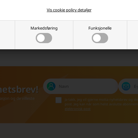
Vis cookie policy detaljer
info@batterinett.no
Høy kundetilfredshet
Markedsføring
Funksjonelle
akt oss på e-post, så svarer vi
Vi setter pris på en god
så raskt vi kan.
handleopplevelse, og det vises!
hetsbrev!
asjon og de villeste
Ja takk, jeg vil gjerne motta nyhetsbrev og s
post. Jeg kan når som helst avslutte abonnem
elektronisk post