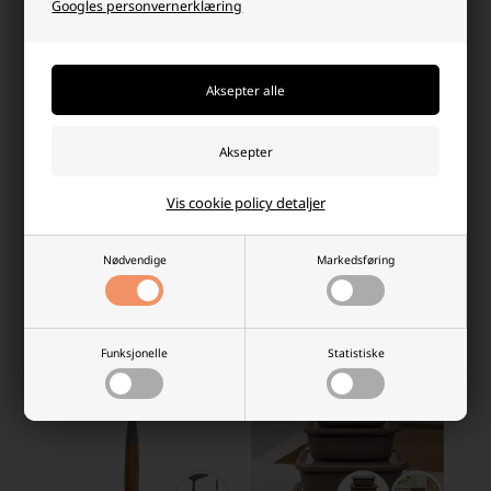
Googles personvernerklæring
Skålsett med lokk i rektangulær
Skålsett med lokk i rund form 4
form 4 stk. i plast, svart
stk. i plast, beige
Vis cookie policy detaljer
121,25
92,50 NOK
121,25
92,50 NOK
På lager
På lager
Nødvendige
Markedsføring
-
Vi sender pakken din
i morgen
-
Vi sender pakken din
i morgen
-
+
-
+
Funksjonelle
Statistiske