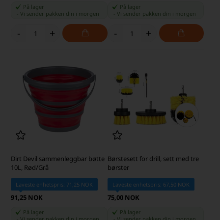
På lager
På lager
-
Vi sender pakken din
i morgen
-
Vi sender pakken din
i morgen
-
+
-
+
Dirt Devil sammenleggbar bøtte
Børstesett for drill, sett med tre
10L, Rød/Grå
børster
Laveste enhetspris: 71,25 NOK
Laveste enhetspris: 67,50 NOK
91,25 NOK
75,00 NOK
På lager
På lager
-
Vi sender pakken din
i morgen
-
Vi sender pakken din
i morgen