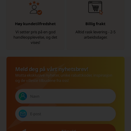
Høy kundetilfredshet
Billig frakt
Vi setter pris på en god
Alltid rask levering - 2-5
handleopplevelse, og det
arbeidsdager.
vises!
Meld deg på vårt nyhetsbrev!
Motta eksklusive nyheter, unike rabattkoder, inspirasjon
og de villeste tilbudene fra oss!