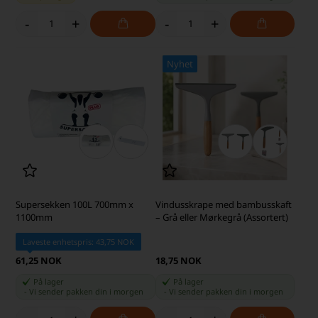
-
+
-
+
Nyhet
Supersekken 100L 700mm x
Vindusskrape med bambusskaft
1100mm
– Grå eller Mørkegrå (Assortert)
Laveste enhetspris: 43,75 NOK
61,25 NOK
18,75 NOK
På lager
På lager
-
Vi sender pakken din
i morgen
-
Vi sender pakken din
i morgen