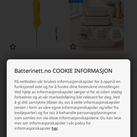
Skålsett med lokk i rektangulær
Teleskopisk støvkost lengde: 80 -
form 4 stk. i plast, beige
280 cm, Gul
Batterinett.no COOKIE INFORMASJON
Laveste enhetspris: 61,25 NOK
På nettsiden vår brukes informasjonskapsler for å oppnå en
121,25
92,50 NOK
73,75 NOK
funksjonell side og for å huske dine foretrukne innstillinger.
På lager
Ved hjelp av informasjonskapsler sørger vi for at siden stadig
Ikke på lager
-
Vi sender pakken din
i morgen
forbedres og at vår markedsføring blir relevant for deg. Ved
å gi ditt samtykke tillater du oss å sette informasjonskapsler
-
+
-
+
(enten i form av våre egne informasjonskapsler og/eller fra
tredjeparter) og for oss å behandle personopplysningene
som samles inn via disse informasjonskapslene. Du kan lese
- 24%
- 24%
SKARP PRIS · SKARP PRIS
SKARP PRIS · SKARP PRIS
mer om informasjonskapsler i vår policy for
informasjonskapsler
her
.