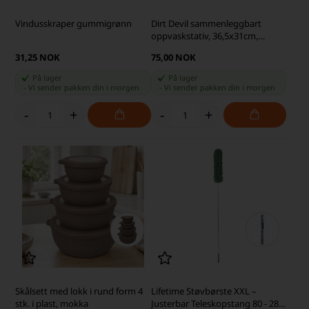
Vindusskraper gummigrønn
Dirt Devil sammenleggbart
oppvaskstativ, 36,5x31cm,
Rød/Grå
31,25 NOK
75,00 NOK
På lager
På lager
-
Vi sender pakken din
i morgen
-
Vi sender pakken din
i morgen
-
+
-
+
Skålsett med lokk i rund form 4
Lifetime Støvbørste XXL –
stk. i plast, mokka
Justerbar Teleskopstang 80 - 280