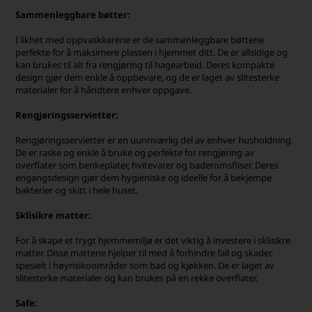
Sammenleggbare bøtter:
I likhet med oppvaskkarene er de sammenleggbare bøttene
perfekte for å maksimere plassen i hjemmet ditt. De er allsidige og
kan brukes til alt fra rengjøring til hagearbeid. Deres kompakte
design gjør dem enkle å oppbevare, og de er laget av slitesterke
materialer for å håndtere enhver oppgave.
Rengjøringsservietter:
Rengjøringsservietter er en uunnværlig del av enhver husholdning.
De er raske og enkle å bruke og perfekte for rengjøring av
overflater som benkeplater, hvitevarer og baderomsfliser. Deres
engangsdesign gjør dem hygieniske og ideelle for å bekjempe
bakterier og skitt i hele huset.
Sklisikre matter:
For å skape et trygt hjemmemiljø er det viktig å investere i sklisikre
matter. Disse mattene hjelper til med å forhindre fall og skader,
spesielt i høyrisikoområder som bad og kjøkken. De er laget av
slitesterke materialer og kan brukes på en rekke overflater.
Safe: