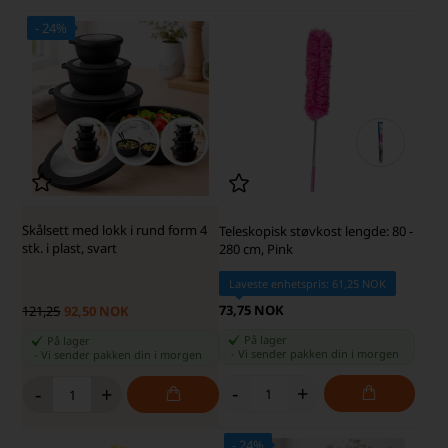
- 24%
SKARP PRIS · SKARP PRIS
Skålsett med lokk i rund form 4
Teleskopisk støvkost lengde: 80 -
stk. i plast, svart
280 cm, Pink
Laveste enhetspris: 61,25 NOK
73,75 NOK
121,25
92,50 NOK
På lager
På lager
-
Vi sender pakken din
i morgen
-
Vi sender pakken din
i morgen
-
+
-
+
- 24%
SKARP PRIS · SKARP PRIS