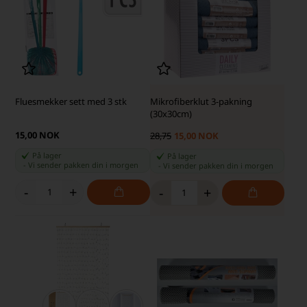
Fluesmekker sett med 3 stk
Mikrofiberklut 3-pakning
(30x30cm)
15,00 NOK
28,75
15,00 NOK
På lager
På lager
-
Vi sender pakken din
i morgen
-
Vi sender pakken din
i morgen
-
+
-
+