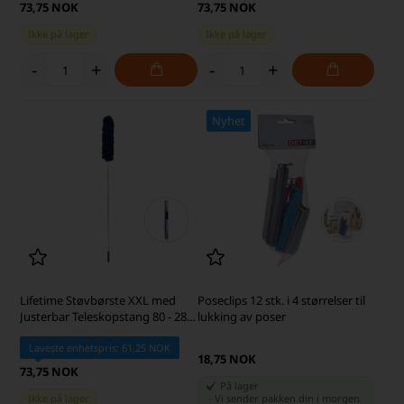
73,75 NOK
73,75 NOK
Ikke på lager
Ikke på lager
-
+
-
+
Nyhet
Lifetime Støvbørste XXL med
Poseclips 12 stk. i 4 størrelser til
Justerbar Teleskopstang 80 - 280
lukking av poser
cm, Blå
Laveste enhetspris: 61,25 NOK
18,75 NOK
73,75 NOK
På lager
Ikke på lager
-
Vi sender pakken din
i morgen