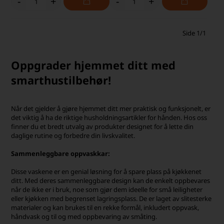
-
+
-
+
Side 1/1
Oppgrader hjemmet ditt med
smarthustilbehør!
Når det gjelder å gjøre hjemmet ditt mer praktisk og funksjonelt, er
det viktig å ha de riktige husholdningsartikler for hånden. Hos oss
finner du et bredt utvalg av produkter designet for å lette din
daglige rutine og forbedre din livskvalitet.
Sammenleggbare oppvaskkar:
Disse vaskene er en genial løsning for å spare plass på kjøkkenet
ditt. Med deres sammenleggbare design kan de enkelt oppbevares
når de ikke er i bruk, noe som gjør dem ideelle for små leiligheter
eller kjøkken med begrenset lagringsplass. De er laget av slitesterke
materialer og kan brukes til en rekke formål, inkludert oppvask,
håndvask og til og med oppbevaring av småting.