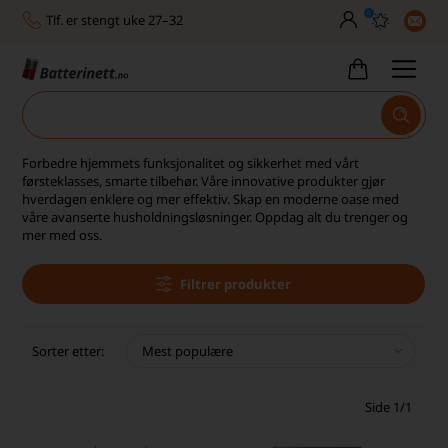
0
Tlf. er stengt uke 27–32
Høy kundetilfredshet
Leveringstid 2-5 arbeidsdager
Toll, moms og avgifter inkludert
Forbedre hjemmets funksjonalitet og sikkerhet med vårt
førsteklasses, smarte tilbehør. Våre innovative produkter gjør
30 dagers full returrett
hverdagen enklere og mer effektiv. Skap en moderne oase med
våre avanserte husholdningsløsninger. Oppdag alt du trenger og
Billig frakt
mer med oss.
Tlf. er stengt uke 27–32
Filtrer produkter
Høy kundetilfredshet
Sorter etter:
Side 1/1