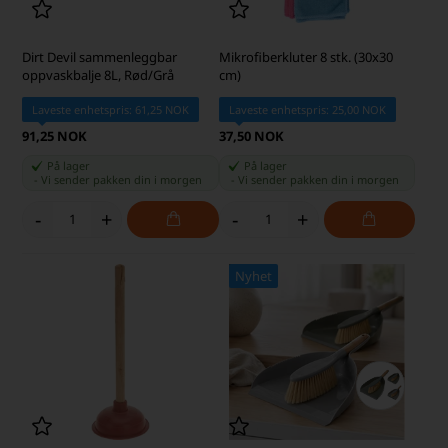
Dirt Devil sammenleggbar
Mikrofiberkluter 8 stk. (30x30
oppvaskbalje 8L, Rød/Grå
cm)
Laveste enhetspris: 61,25 NOK
Laveste enhetspris: 25,00 NOK
91,25 NOK
37,50 NOK
På lager
På lager
-
Vi sender pakken din
i morgen
-
Vi sender pakken din
i morgen
-
+
-
+
Nyhet