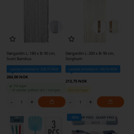
Dørgardin L: 180 x B: 90 cm,
Dørgardin L: 200 x B: 90 cm,
Svart Bambus
Sorghum
Laveste enhetspris: 228,75 NOK
Laveste enhetspris: 198,75 NOK
260,00 NOK
213,75 NOK
På lager
-
Vi sender pakken din
i morgen
Ikke på lager
-
+
-
+
- 48%
SKARP PRIS · SKARP PRIS