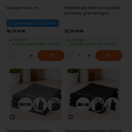
Vaskepinne 40 cm
Feiebrettsett med bambusskaft
på børste, grå/mørkegrå
(assortert)
Laveste enhetspris: 31,25 NOK
38,75 NOK
52,50 NOK
På lager
På lager
-
Vi sender pakken din
i morgen
-
Vi sender pakken din
i morgen
-
+
-
+
3-Pakk Kjøkkenhåndklær i
3-Pak Kjøkkenhåndklær i Bomull