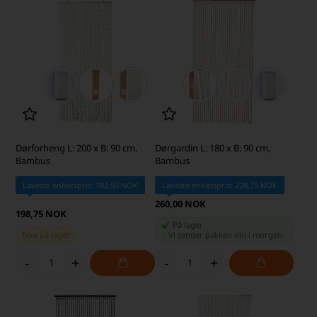
Dørforheng L: 200 x B: 90 cm,
Dørgardin L: 180 x B: 90 cm,
Bambus
Bambus
Laveste enhetspris: 182,50 NOK
Laveste enhetspris: 228,75 NOK
260,00 NOK
198,75 NOK
På lager
Ikke på lager
-
Vi sender pakken din
i morgen
-
+
-
+