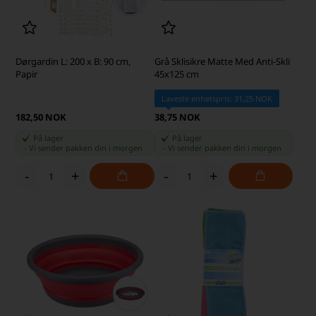
Dørgardin L: 200 x B: 90 cm,
Grå Sklisikre Matte Med Anti-Skli
Papir
45x125 cm
Laveste enhetspris: 31,25 NOK
182,50 NOK
38,75 NOK
På lager
På lager
-
Vi sender pakken din
i morgen
-
Vi sender pakken din
i morgen
-
+
-
+