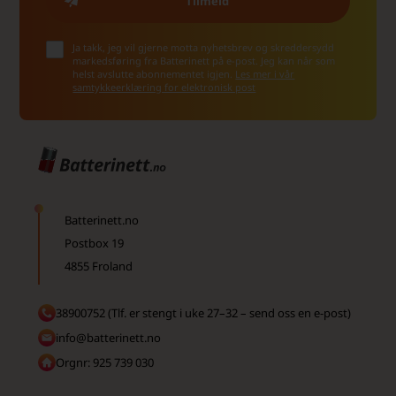
Ja takk, jeg vil gjerne motta nyhetsbrev og skreddersydd
markedsføring fra Batterinett på e-post. Jeg kan når som
helst avslutte abonnementet igjen.
Les mer i vår
samtykkeerklæring for elektronisk post
Batterinett.no
Postbox 19
4855 Froland
38900752 (Tlf. er stengt i uke 27–32 – send oss en e-post)
info@batterinett.no
Orgnr: 925 739 030