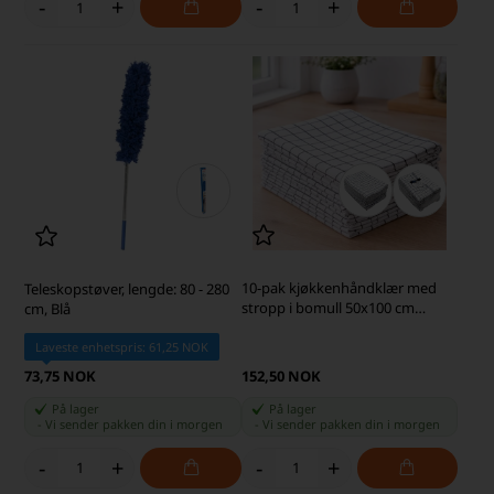
-
+
-
+
10-pak kjøkkenhåndklær med
Teleskopstøver, lengde: 80 - 280
stropp i bomull 50x100 cm
cm, Blå
rutete, hvit
Laveste enhetspris: 61,25 NOK
73,75 NOK
152,50 NOK
På lager
På lager
-
Vi sender pakken din
i morgen
-
Vi sender pakken din
i morgen
-
+
-
+