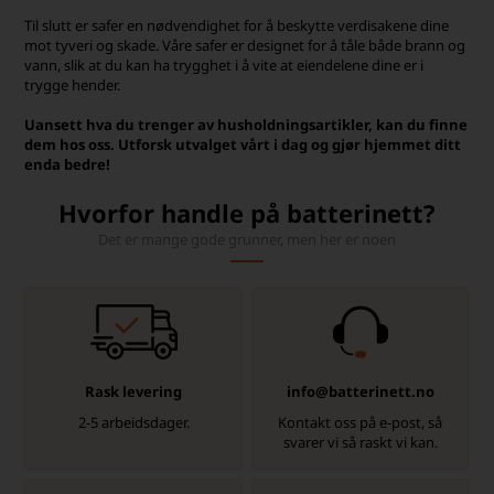
Til slutt er safer en nødvendighet for å beskytte verdisakene dine
mot tyveri og skade. Våre safer er designet for å tåle både brann og
vann, slik at du kan ha trygghet i å vite at eiendelene dine er i
trygge hender.
Uansett hva du trenger av husholdningsartikler, kan du finne
dem hos oss. Utforsk utvalget vårt i dag og gjør hjemmet ditt
enda bedre!
Hvorfor handle på batterinett?
Det er mange gode grunner, men her er noen
Rask levering
info@batterinett.no
2-5 arbeidsdager.
Kontakt oss på e-post, så
svarer vi så raskt vi kan.